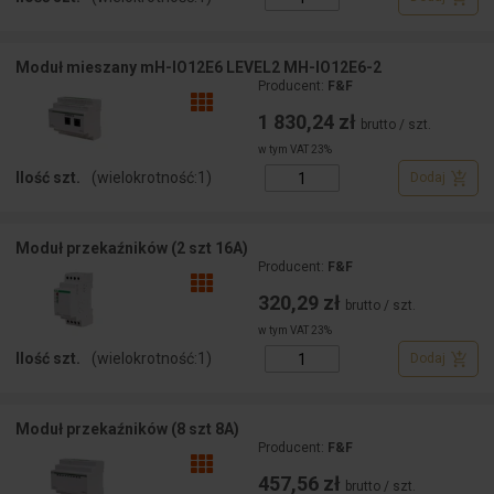
Moduł mieszany mH-IO12E6 LEVEL2 MH-IO12E6-2
Producent:
F&F
1 830,24 zł
brutto / szt.
w tym VAT 23%
Ilość szt.
(wielokrotność:
1
)
Dodaj
Moduł przekaźników (2 szt 16A)
Producent:
F&F
320,29 zł
brutto / szt.
w tym VAT 23%
Ilość szt.
(wielokrotność:
1
)
Dodaj
Moduł przekaźników (8 szt 8A)
Producent:
F&F
457,56 zł
brutto / szt.