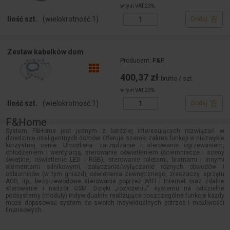
w tym VAT 23%
Ilość szt.
(wielokrotność:
1
)
Dodaj
Zestaw kabelków dom
Producent:
F&F
400,37 zł
brutto / szt.
w tym VAT 23%
Ilość szt.
(wielokrotność:
1
)
Dodaj
F&Home
System F&Home jest jednym z bardziej interesujących rozwiązań w
dziedzinie inteligentnych domów. Oferuje szeroki zakres funkcji w niezwykle
korzystnej cenie. Umożliwia: zarządzanie i sterowanie ogrzewaniem,
chłodzeniem i wentylacją, sterowanie oświetleniem (ściemniacze i sceny
świetlne, oświetlenie LED i RGB), sterowanie roletami, bramami i innymi
elementami silnikowymi, załączanie/wyłączanie różnych obwodów i
odbiorników (w tym gniazd), oświetlenia zewnętrznego, zraszaczy, sprzętu
AGD, itp., bezprzewodowe sterowanie poprzez WIFI i Internet oraz zdalne
sterowanie i nadzór GSM. Dzięki „rozłożeniu” systemu na oddzielne
podsystemy (moduły) indywidualnie realizujące poszczególne funkcje każdy
może dopasować system do swoich indywidualnych potrzeb i możliwości
finansowych.