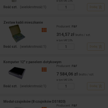
w tym VAT 23%
Ilość szt.
(wielokrotność:
1
)
Dodaj
Zestaw kabli mieszkanie
Producent:
F&F
314,57 zł
brutto / szt.
w tym VAT 23%
Ilość szt.
(wielokrotność:
1
)
Dodaj
Komputer 12" z panelem dotykowym
Producent:
F&F
7 584,06 zł
brutto / szt.
w tym VAT 23%
Ilość szt.
(wielokrotność:
1
)
Dodaj
Moduł czujników (8 czujników DS1820)
Producent:
F&F