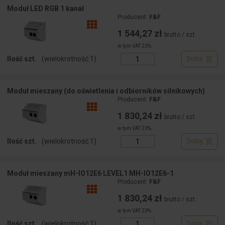
Moduł LED RGB 1 kanał
Producent:
F&F
1 544,27 zł
brutto / szt.
w tym VAT 23%
Ilość szt.
(wielokrotność:
1
)
Dodaj
Moduł mieszany (do oświetlenia i odbiorników silnikowych)
Producent:
F&F
1 830,24 zł
brutto / szt.
w tym VAT 23%
Ilość szt.
(wielokrotność:
1
)
Dodaj
Moduł mieszany mH-IO12E6 LEVEL1 MH-IO12E6-1
Producent:
F&F
1 830,24 zł
brutto / szt.
w tym VAT 23%
Ilość szt.
(wielokrotność:
1
)
Dodaj