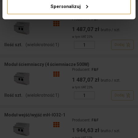
Spersonalizuj
Moduł ściemniaczy (4 ściemniacze 350W) mH-L4 LEVEL1 MH-
L4-1
Producent:
F&F
1 487,07 zł
brutto / szt.
w tym VAT 23%
Ilość szt.
(wielokrotność:
1
)
Dodaj
Moduł ściemniaczy (4 ściemniacze 500W)
Producent:
F&F
1 487,07 zł
brutto / szt.
w tym VAT 23%
Ilość szt.
(wielokrotność:
1
)
Dodaj
Moduł wejść/wyjść mH-IO32-1
Producent:
F&F
1 944,63 zł
brutto / szt.
w tym VAT 23%