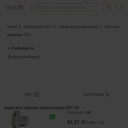
Menu
elstilo
Inteligentny dom
Instalacje przewodowe
F&Home
(34)
F&Home
Podkategorie
Brak podkategorii
Filtry
Sortowanie
Separator sygnału wejściowego SEP-02
Producent:
F&F
42,21 zł
brutto / szt.