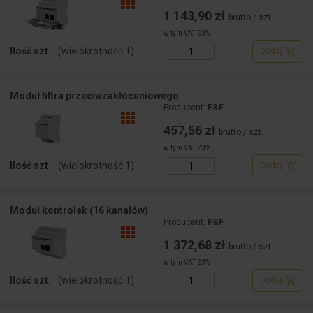
1 143,90 zł
brutto / szt.
w tym VAT 23%
Ilość szt.
(wielokrotność:
1
)
Dodaj
Moduł filtra przeciwzakłóceniowego
Producent:
F&F
457,56 zł
brutto / szt.
w tym VAT 23%
Ilość szt.
(wielokrotność:
1
)
Dodaj
Moduł kontrolek (16 kanałów)
Producent:
F&F
1 372,68 zł
brutto / szt.
w tym VAT 23%
Ilość szt.
(wielokrotność:
1
)
Dodaj