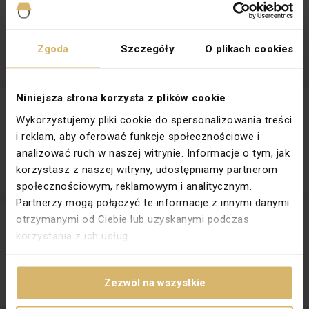
Producent:
F&F
1 715,85 zł
brutto / szt.
w tym VAT 23%
Zgoda
Szczegóły
O plikach cookies
Ilość szt.
(wielokrotność:
1
)
Dodaj
Niniejsza strona korzysta z plików cookie
Moduł silnikowy
Producent:
F&F
Wykorzystujemy pliki cookie do spersonalizowania treści
i reklam, aby oferować funkcje społecznościowe i
1 944,63 zł
brutto / szt.
analizować ruch w naszej witrynie. Informacje o tym, jak
w tym VAT 23%
korzystasz z naszej witryny, udostępniamy partnerom
Ilość szt.
(wielokrotność:
1
)
Dodaj
społecznościowym, reklamowym i analitycznym.
Partnerzy mogą połączyć te informacje z innymi danymi
Moduł silnikowy mH-E16 LEVEL1 MH-E16-1
otrzymanymi od Ciebie lub uzyskanymi podczas
Producent:
F&F
korzystania z ich usług.
1 944,63 zł
brutto / szt.
w tym VAT 23%
Zezwól na wszystkie
Ilość szt.
(wielokrotność:
1
)
Dodaj