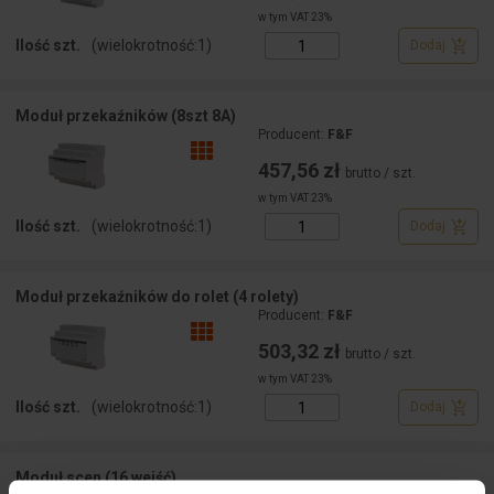
w tym VAT 23%
Ilość szt.
(wielokrotność:
1
)
Dodaj
Moduł przekaźników (8szt 8A)
Producent:
F&F
457,56 zł
brutto / szt.
w tym VAT 23%
Ilość szt.
(wielokrotność:
1
)
Dodaj
Moduł przekaźników do rolet (4 rolety)
Producent:
F&F
503,32 zł
brutto / szt.
w tym VAT 23%
Ilość szt.
(wielokrotność:
1
)
Dodaj
Moduł scen (16 wejść)