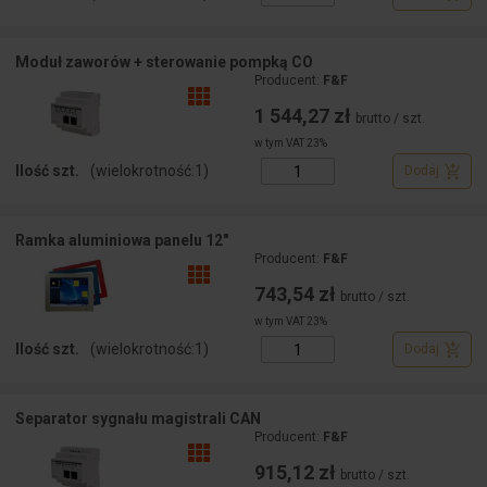
Moduł zaworów + sterowanie pompką CO
Producent:
F&F
1 544,27 zł
brutto / szt.
w tym VAT 23%
Ilość szt.
(wielokrotność:
1
)
Dodaj
Ramka aluminiowa panelu 12"
Producent:
F&F
743,54 zł
brutto / szt.
w tym VAT 23%
Ilość szt.
(wielokrotność:
1
)
Dodaj
Separator sygnału magistrali CAN
Producent:
F&F
915,12 zł
brutto / szt.