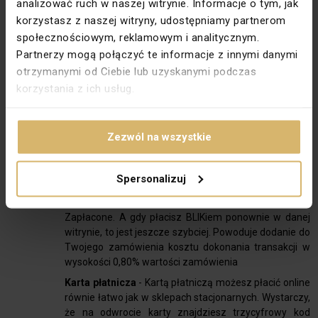
analizować ruch w naszej witrynie. Informacje o tym, jak
banków wspiera tę metodę płatności. Nie musisz
wypełniać żadnych danych do przelewu, wszystko
korzystasz z naszej witryny, udostępniamy partnerom
będzie już przygotowane za Ciebie. Co więcej cały
społecznościowym, reklamowym i analitycznym.
proces płatności może zająć dosłownie kilkadziesiąt
Partnerzy mogą połączyć te informacje z innymi danymi
sekund. Pieniądze trafiają na konto sprzedawcy od
otrzymanymi od Ciebie lub uzyskanymi podczas
razu i to niezależnie, czy jest dzień roboczy, czy nie.
korzystania z ich usług.
Powoduje dodanie do Twojego zamówienia kosztu
dokonania transakcji w wysokości 0,80% wartości
zamówienia
Zezwól na wszystkie
BLIK
- Jeśli masz aplikację swojego banku i chcesz
naprawdę szybko wykonać płatność, sprawdź BLIK.
Metoda ta jest bardzo prosta. Wybierasz płatność
Spersonalizuj
BLIK, przepisuje kod z aplikacji bankowej,
potwierdzasz transakcję PINem w aplikacji i już.
Zapłacone. A gdy płacisz BLIKiem ponownie w danej
witrynie, to jest jeszcze szybciej. Powoduje dodanie do
Twojego zamówienia kosztu dokonania transakcji w
wysokości 0,80% wartości zamówienia
Karta płatnicza
- Kartą płatniczą możesz płacić online
równie łatwo jak w sklepach stacjonarnych. Wystarczy,
że na odwrocie karty znajdziesz trzycyfrowy kod