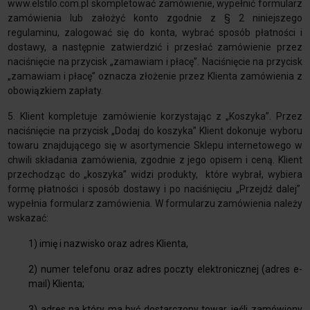
www.elstilo.com.pl skompletować zamówienie, wypełnić formularz
zamówienia lub założyć konto zgodnie z § 2 niniejszego
regulaminu, zalogować się do konta, wybrać sposób płatności i
dostawy, a następnie zatwierdzić i przesłać zamówienie przez
naciśnięcie na przycisk „zamawiam i płacę”. Naciśnięcie na przycisk
„zamawiam i płacę” oznacza złożenie przez Klienta zamówienia z
obowiązkiem zapłaty.
5. Klient kompletuje zamówienie korzystając z „Koszyka”. Przez
naciśnięcie na przycisk „Dodaj do koszyka” Klient dokonuje wyboru
towaru znajdującego się w asortymencie Sklepu internetowego w
chwili składania zamówienia, zgodnie z jego opisem i ceną. Klient
przechodząc do „koszyka” widzi produkty, które wybrał, wybiera
formę płatności i sposób dostawy i po naciśnięciu „Przejdź dalej”
wypełnia formularz zamówienia. W formularzu zamówienia należy
wskazać:
1) imię i nazwisko oraz adres Klienta,
2) numer telefonu oraz adres poczty elektronicznej (adres e-
mail) Klienta;
3) adres na który ma być dostarczony towar, jeśli zamówiony