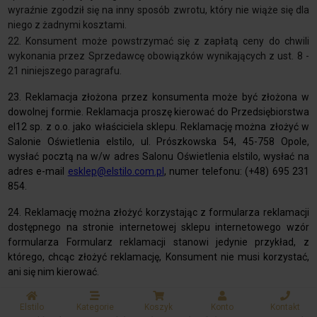
wyraźnie zgodził się na inny sposób zwrotu, który nie wiąże się dla
niego z żadnymi kosztami.
22. Konsument może powstrzymać się z zapłatą ceny do chwili
wykonania przez Sprzedawcę obowiązków wynikających z ust. 8 -
21 niniejszego paragrafu.
23. Reklamacja złożona przez konsumenta może być złożona w
dowolnej formie. Reklamacja proszę kierować do Przedsiębiorstwa
el12 sp. z o.o. jako właściciela sklepu. Reklamację można złożyć w
Salonie Oświetlenia elstilo, ul. Prószkowska 54, 45-758 Opole,
wysłać pocztą na w/w adres Salonu Oświetlenia elstilo, wysłać na
adres e-mail
esklep@elstilo.com.pl
, n
umer telefonu: (+48) 695 231
854.
24. Reklamację można złożyć korzystając z formularza reklamacji
dostępnego na stronie internetowej sklepu internetowego wzór
formularza Formularz reklamacji stanowi jedynie przykład, z
którego, chcąc złożyć reklamację, Konsument nie musi korzystać,
ani się nim kierować.
25. Zaleca się podanie w opisie reklamacji: danych kontaktowych
Elstilo
Kategorie
Koszyk
Konto
Kontakt
składającego reklamacje, danych dotyczących reklamowanego