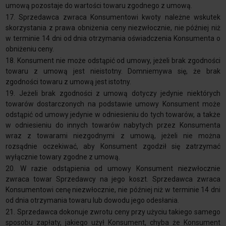
umową pozostaje do wartości towaru zgodnego z umową.
17. Sprzedawca zwraca Konsumentowi kwoty należne wskutek
skorzystania z prawa obniżenia ceny niezwłocznie, nie później niż
w terminie 14 dni od dnia otrzymania oświadczenia Konsumenta o
obniżeniu ceny.
18. Konsument nie może odstąpić od umowy, jeżeli brak zgodności
towaru z umową jest nieistotny. Domniemywa się, że brak
zgodności towaru z umową jest istotny.
19. Jeżeli brak zgodności z umową dotyczy jedynie niektórych
towarów dostarczonych na podstawie umowy Konsument może
odstąpić od umowy jedynie w odniesieniu do tych towarów, a także
w odniesieniu do innych towarów nabytych przez Konsumenta
wraz z towarami niezgodnymi z umową, jeżeli nie można
rozsądnie oczekiwać, aby Konsument zgodził się zatrzymać
wyłącznie towary zgodne z umową.
20. W razie odstąpienia od umowy Konsument niezwłocznie
zwraca towar Sprzedawcy na jego koszt. Sprzedawca zwraca
Konsumentowi cenę niezwłocznie, nie później niż w terminie 14 dni
od dnia otrzymania towaru lub dowodu jego odesłania.
21. Sprzedawca dokonuje zwrotu ceny przy użyciu takiego samego
sposobu zapłaty, jakiego użył Konsument, chyba że Konsument