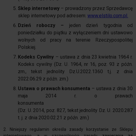
Sklep internetowy
– prowadzony przez Sprzedawcę
sklep internetowy pod adresem:
www.elstilo.com.pl
.
Dzień roboczy –
jeden dzień tygodnia od
poniedziałku do piątku z wyłączeniem dni ustawowo
wolnych od pracy na terenie Rzeczypospolitej
Polskiej.
Kodeks Cywilny
– ustawa z dnia 23 kwietnia 1964 r.
Kodeks cywilny (Dz. U. 1964, nr 16, poz. 93 z późn.
zm., tekst jednolity Dz.U.2022.1360 t.j. z dnia
2022.06.29 z późn. zm.)
Ustawa o prawach konsumenta
– ustawa z dnia 30
maja 2014 r. o prawach
konsume
(Dz. U. 2014, poz. 827, tekst jednolity Dz. U. 2020.287
t. j. z dnia 2020.02.21 z późn. zm.)
2. Niniejszy regulamin określa zasady korzystanie ze Sklepu
internetowego, a w szczególności zasady
zawierania za