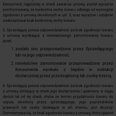
Konsument, najpóźniej w chwili zawarcia umowy, został wyraźnie
poinformowany, że konkretna cecha towaru odbiega od wymogów
zgodności z umową określonych w ust. 3, oraz wyraźnie i odrębnie
zaakceptował brak konkretnej cechy towaru.
5. Sprzedający ponosi odpowiedzialność za brak zgodności towaru
z umową wynikający z niewłaściwego zamontowania towaru,
jeżeli:
zostało ono przeprowadzone przez Sprzedającego
lub na jego odpowiedzialność;
niewłaściwe zamontowanie przeprowadzone przez
Konsumenta wynikało z błędów w instrukcji
dostarczonej przez przedsiębiorcę lub osobę trzecią.
6.
Sprzedający ponosi odpowiedzialność za brak zgodności towaru
z umową istniejący w chwili jego dostarczenia i ujawniony w ciągu
dwóch lat od tej chwili, chyba że termin przydatności towaru do
użycia, określony przez sprzedającego, jego poprzedników
prawnych lub osoby działające w ich imieniu, jest dłuższy.
Domniemywa się, że brak zgodności towaru z umową, który ujawnił