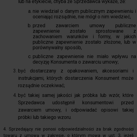
lub na etykiecie, chyba że Sprzedawca wykaże, że:
nie wiedział o danym publicznym zapewnieniu i
oceniając rozsądnie, nie mógł o nim wiedzieć,
przed zawarciem umowy publiczne
zapewnienie zostało sprostowane z
zachowaniem warunków i formy, w jakich
publiczne zapewnienie zostało złożone, lub w
porównywalny sposób,
publiczne zapewnienie nie miało wpływu na
decyzję Konsumenta o zawarciu umowy;
być dostarczany z opakowaniem, akcesoriami i
instrukcjami, których dostarczenia Konsument może
rozsądnie oczekiwać;
być takiej samej jakości jak próbka lub wzór, które
Sprzedawca udostępnił konsumentowi przed
zawarciem umowy, i odpowiadać opisowi takiej
próbki lub takiego wzoru.
4. Sprzedający nie ponosi odpowiedzialności za brak zgodności
towaru z umową w zakresie, o którym mowa w ust. 3, jeżeli