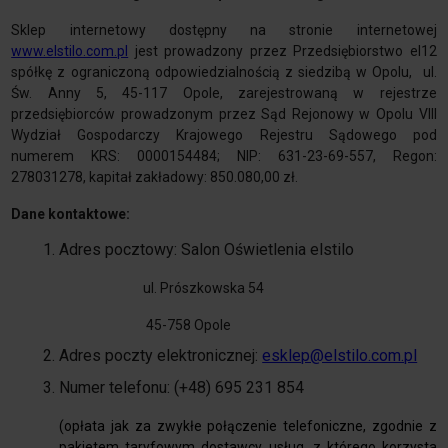
Sklep internetowy dostępny na stronie internetowej
www.elstilo.com.pl
jest prowadzony przez Przedsiębiorstwo el12
spółkę z ograniczoną odpowiedzialnością z siedzibą w Opolu, ul.
Św. Anny 5, 45-117 Opole, zarejestrowaną w rejestrze
przedsiębiorców prowadzonym przez Sąd Rejonowy w Opolu VIII
Wydział Gospodarczy Krajowego Rejestru Sądowego pod
numerem KRS: 0000154484; NIP: 631-23-69-557, Regon:
278031278, kapitał zakładowy: 850.080,00 zł.
Dane kontaktowe:
Adres pocztowy: Salon Oświetlenia elstilo
ul. Prószkowska 54
45-758 Opole
Adres poczty elektronicznej:
esklep@elstilo.com.pl
Numer telefonu: (+48) 695 231 854
(opłata jak za zwykłe połączenie telefoniczne, zgodnie z
pakietem taryfowym dostawcy usług, z którego korzysta