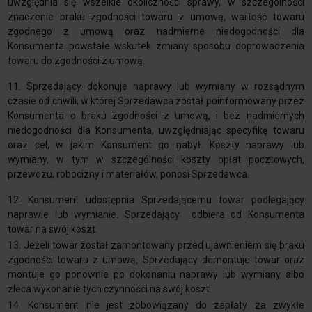
uwzględnia się wszelkie okoliczności sprawy, w szczególności
znaczenie braku zgodności towaru z umową, wartość towaru
zgodnego z umową oraz nadmierne niedogodności dla
Konsumenta powstałe wskutek zmiany sposobu doprowadzenia
towaru do zgodności z umową.
11. Sprzedający dokonuje naprawy lub wymiany w rozsądnym
czasie od chwili, w której Sprzedawca został poinformowany przez
Konsumenta o braku zgodności z umową, i bez nadmiernych
niedogodności dla Konsumenta, uwzględniając specyfikę towaru
oraz cel, w jakim Konsument go nabył. Koszty naprawy lub
wymiany, w tym w szczególności koszty opłat pocztowych,
przewozu, robocizny i materiałów, ponosi Sprzedawca.
12. Konsument udostępnia Sprzedającemu towar podlegający
naprawie lub wymianie. Sprzedający odbiera od Konsumenta
towar na swój koszt.
13. Jeżeli towar został zamontowany przed ujawnieniem się braku
zgodności towaru z umową, Sprzedający demontuje towar oraz
montuje go ponownie po dokonaniu naprawy lub wymiany albo
zleca wykonanie tych czynności na swój koszt.
14. Konsument nie jest zobowiązany do zapłaty za zwykłe