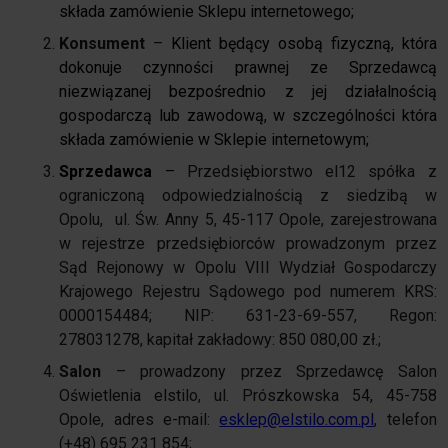
składa zamówienie Sklepu internetowego;
Konsument
–
Klient będący osobą fizyczną, która
dokonuje czynności prawnej ze Sprzedawcą
niezwiązanej bezpośrednio z jej działalnością
gospodarczą lub zawodową, w szczególności która
składa zamówienie w Sklepie internetowym;
Sprzedawca
–
Przedsiębiorstwo el12 spółka z
ograniczoną odpowiedzialnością z siedzibą w
Opolu, ul. Św. Anny 5, 45-117 Opole, zarejestrowana
w rejestrze przedsiębiorców prowadzonym przez
Sąd Rejonowy w Opolu VIII Wydział Gospodarczy
Krajowego Rejestru Sądowego pod numerem KRS:
0000154484; NIP: 631-23-69-557, Regon:
278031278, kapitał zakładowy: 850 080,00 zł.;
Salon
– prowadzony przez Sprzedawcę Salon
Oświetlenia elstilo, ul. Prószkowska 54, 45-758
Opole, adres e-mail:
esklep@elstilo.com.pl
, telefon
(+48) 695 231 854;