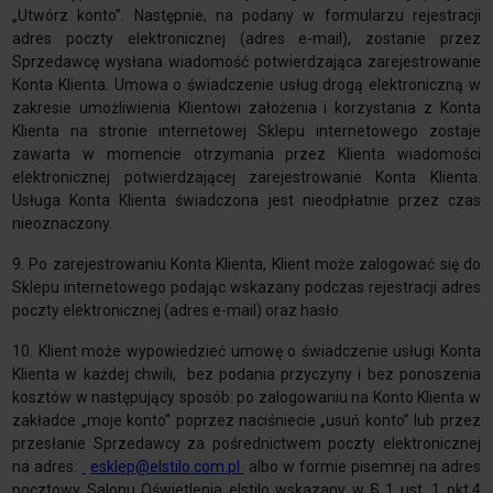
„Utwórz konto”. Następnie, na podany w formularzu rejestracji
adres poczty elektronicznej (adres e-mail), zostanie przez
Sprzedawcę wysłana wiadomość potwierdzająca zarejestrowanie
Konta Klienta. Umowa o świadczenie usług drogą elektroniczną w
zakresie umożliwienia Klientowi założenia i korzystania z Konta
Klienta na stronie internetowej Sklepu internetowego zostaje
zawarta w momencie otrzymania przez Klienta wiadomości
elektronicznej potwierdzającej zarejestrowanie Konta Klienta.
Usługa Konta Klienta świadczona jest nieodpłatnie przez czas
nieoznaczony.
9. Po zarejestrowaniu Konta Klienta, Klient może zalogować się do
Sklepu internetowego podając wskazany podczas rejestracji adres
poczty elektronicznej (adres e-mail) oraz hasło.
10. Klient może wypowiedzieć umowę o świadczenie usługi Konta
Klienta w każdej chwili, bez podania przyczyny i bez ponoszenia
kosztów w następujący sposób: po zalogowaniu na Konto Klienta w
zakładce „moje konto” poprzez naciśniecie „usuń konto” lub przez
przesłanie Sprzedawcy za pośrednictwem poczty elektronicznej
na adres:
esklep@elstilo.com.pl
albo w formie pisemnej na adres
pocztowy Salonu Oświetlenia elstilo wskazany w § 1 ust. 1 pkt.4