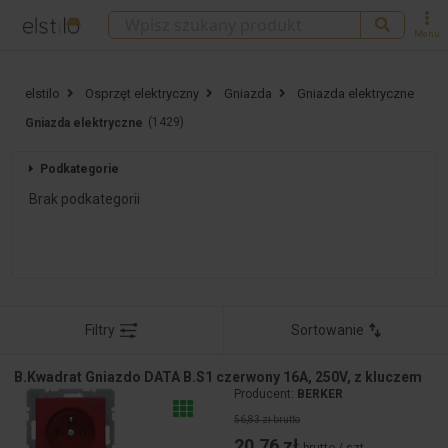
Menu
elstilo
Osprzęt elektryczny
Gniazda
Gniazda elektryczne
(1429)
Gniazda elektryczne
Podkategorie
Brak podkategorii
Filtry
Sortowanie
B.Kwadrat Gniazdo DATA B.S1 czerwony 16A, 250V, z kluczem
Producent:
BERKER
56,83 zł brutto
20,76 zł