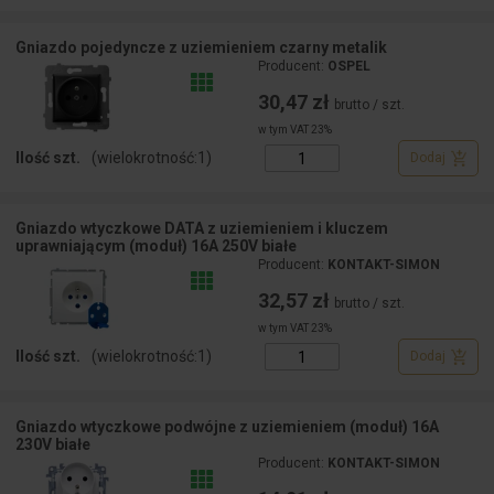
Gniazdo pojedyncze z uziemieniem czarny metalik
Producent:
OSPEL
30,47 zł
brutto / szt.
w tym VAT 23%
Ilość szt.
(wielokrotność:
1
)
Dodaj
Gniazdo wtyczkowe DATA z uziemieniem i kluczem
uprawniającym (moduł) 16A 250V białe
Producent:
KONTAKT-SIMON
32,57 zł
brutto / szt.
w tym VAT 23%
Ilość szt.
(wielokrotność:
1
)
Dodaj
Gniazdo wtyczkowe podwójne z uziemieniem (moduł) 16A
230V białe
Producent:
KONTAKT-SIMON