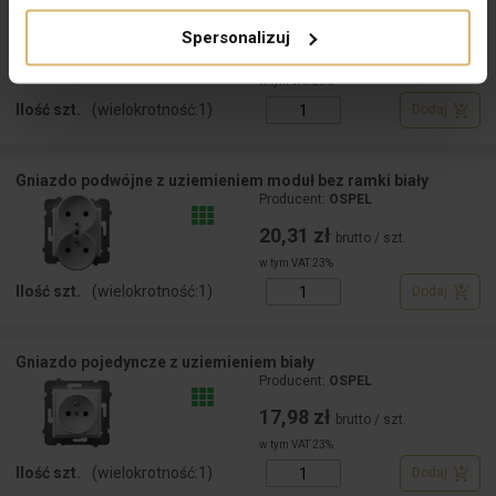
34,75 zł brutto
Spersonalizuj
15,73 zł
brutto / szt.
w tym VAT 23%
Ilość szt.
(wielokrotność:
1
)
Dodaj
Gniazdo podwójne z uziemieniem moduł bez ramki biały
Producent:
OSPEL
20,31 zł
brutto / szt.
w tym VAT 23%
Ilość szt.
(wielokrotność:
1
)
Dodaj
Gniazdo pojedyncze z uziemieniem biały
Producent:
OSPEL
17,98 zł
brutto / szt.
w tym VAT 23%
Ilość szt.
(wielokrotność:
1
)
Dodaj