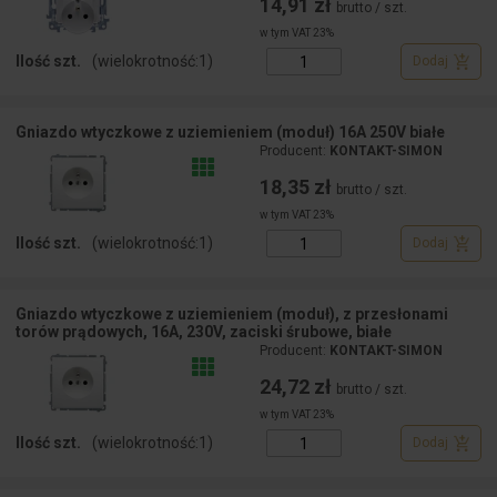
14,91 zł
brutto / szt.
w tym VAT 23%
Ilość szt.
(wielokrotność:
1
)
Dodaj
Gniazdo wtyczkowe z uziemieniem (moduł) 16A 250V białe
Producent:
KONTAKT-SIMON
18,35 zł
brutto / szt.
w tym VAT 23%
Ilość szt.
(wielokrotność:
1
)
Dodaj
Gniazdo wtyczkowe z uziemieniem (moduł), z przesłonami
torów prądowych, 16A, 230V, zaciski śrubowe, białe
Producent:
KONTAKT-SIMON
24,72 zł
brutto / szt.
w tym VAT 23%
Ilość szt.
(wielokrotność:
1
)
Dodaj