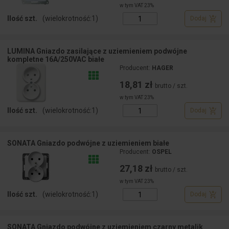
w tym VAT 23%
Ilość szt.
(wielokrotność:
1
)
Dodaj
LUMINA Gniazdo zasilające z uziemieniem podwójne
kompletne 16A/250VAC białe
Producent:
HAGER
18,81 zł
brutto / szt.
w tym VAT 23%
Ilość szt.
(wielokrotność:
1
)
Dodaj
SONATA Gniazdo podwójne z uziemieniem białe
Producent:
OSPEL
27,18 zł
brutto / szt.
w tym VAT 23%
Ilość szt.
(wielokrotność:
1
)
Dodaj
SONATA Gniazdo podwójne z uziemieniem czarny metalik