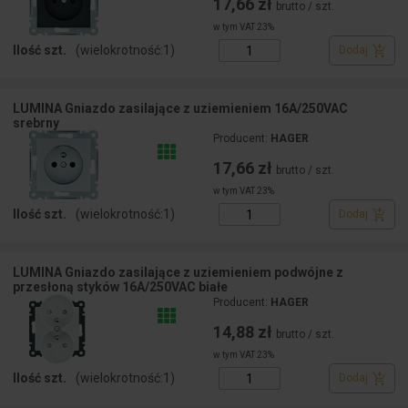
17,66 zł
brutto / szt.
w tym VAT 23%
Ilość szt.
(wielokrotność:
1
)
Dodaj
LUMINA Gniazdo zasilające z uziemieniem 16A/250VAC
srebrny
Producent:
HAGER
17,66 zł
brutto / szt.
w tym VAT 23%
Ilość szt.
(wielokrotność:
1
)
Dodaj
LUMINA Gniazdo zasilające z uziemieniem podwójne z
przesłoną styków 16A/250VAC białe
Producent:
HAGER
14,88 zł
brutto / szt.
w tym VAT 23%
Ilość szt.
(wielokrotność:
1
)
Dodaj