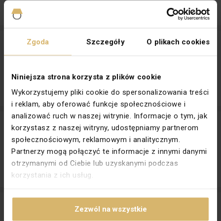
Ilość szt.
(wielokrotność:
1
)
Dodaj
Zgoda
Szczegóły
O plikach cookies
BIS Gniazdo podwójne z uziemieniem biały
Producent:
OSPEL
20,84 zł
brutto / szt.
Niniejsza strona korzysta z plików cookie
w tym VAT 23%
Ilość szt.
(wielokrotność:
1
)
Dodaj
Wykorzystujemy pliki cookie do spersonalizowania treści
i reklam, aby oferować funkcje społecznościowe i
analizować ruch w naszej witrynie. Informacje o tym, jak
BIS Gniazdo pojedyncze z uziemieniem biały
korzystasz z naszej witryny, udostępniamy partnerom
Producent:
OSPEL
społecznościowym, reklamowym i analitycznym.
14,60 zł
brutto / szt.
Partnerzy mogą połączyć te informacje z innymi danymi
w tym VAT 23%
otrzymanymi od Ciebie lub uzyskanymi podczas
Ilość szt.
(wielokrotność:
1
)
Dodaj
korzystania z ich usług.
DECO Mechanizm gniazda pojedynczego z uziem szary
Zezwól na wszystkie
matieniem
Producent:
KARLIK