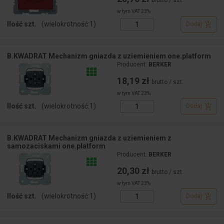
brutto / szt.
w tym VAT 23%
Ilość szt.
(wielokrotność:
1
)
Dodaj
B.KWADRAT Mechanizm gniazda z uziemieniem one.platform
Producent:
BERKER
18,19 zł
brutto / szt.
w tym VAT 23%
Ilość szt.
(wielokrotność:
1
)
Dodaj
B.KWADRAT Mechanizm gniazda z uziemieniem z
samozaciskami one.platform
Producent:
BERKER
20,30 zł
brutto / szt.
w tym VAT 23%
Ilość szt.
(wielokrotność:
1
)
Dodaj