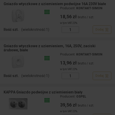
Gniazdo wtyczkowe z uziemieniem podwójne 16A 230V białe
Producent:
KONTAKT-SIMON
18,56 zł
brutto / szt.
w tym VAT 23%
Ilość szt.
(wielokrotność:
1
)
Dodaj
Gniazdo wtyczkowe z uziemieniem, 16A, 250V, zaciski
śrubowe, białe
Producent:
KONTAKT-SIMON
13,96 zł
brutto / szt.
w tym VAT 23%
Ilość szt.
(wielokrotność:
1
)
Dodaj
KAPPA Gniazdo podwójne z uziemieniem biały
Producent:
OSPEL
39,56 zł
brutto / szt.
w tym VAT 23%