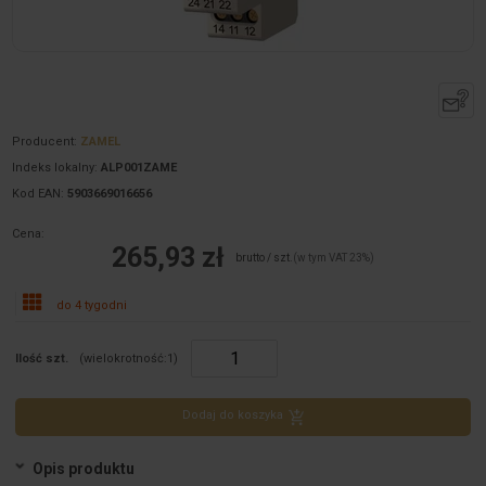
Producent:
ZAMEL
Indeks lokalny:
ALP001ZAME
Kod EAN:
5903669016656
Cena:
265,93 zł
brutto / szt.
(w tym VAT 23%)
do 4 tygodni
Ilość szt.
(wielokrotność:
1
)
Dodaj do koszyka
Opis produktu