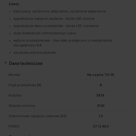
Zalety:
tryby pracy: opóźnione załączenie, opóźnione wyłączenie
sygnalizacja napięcia zasilania ‑ dioda LED zielona
sygnalizacja stanu przekaźnika ‑ dioda LED czerwona
duża dokładność odmierzanego czasu
wyjście przekaźnikowe ‑ dwa styki przełączne o maksymalnej
obciążalności 8 A
obudowa jednomodułowa
Dane techniczne
Montaż
Na szynie TH-35
Prąd przekaźnika [A]
8
Rodzina
EXTA
Stopień ochrony
IP20
Znamionowe napięcie udarowe [kV]
1,5
PKWIU
27.12.40.0