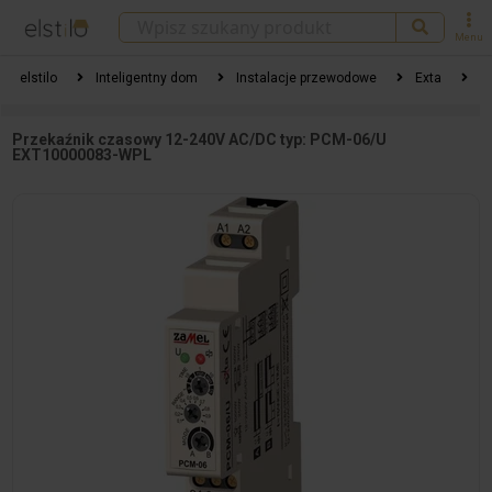
Menu
elstilo
Inteligentny dom
Instalacje przewodowe
Exta
P
Przekaźnik czasowy 12-240V AC/DC typ: PCM-06/U
EXT10000083-WPL