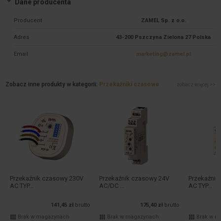
Dane producenta
Producent
ZAMEL Sp. z o.o.
Adres
43-200 Pszczyna Zielona 27 Polska
Email
marketing@zamel.pl
Zobacz inne produkty w kategorii:
Przekaźniki czasowe
zobacz więcej >>
Przekaźnik czasowy 230V
Przekaźnik czasowy 24V
Przekaźnik
AC TYP...
AC/DC ...
AC TYP...
141,45 zł
brutto
175,40 zł
brutto
Brak w magazynach
Brak w magazynach
Brak w m