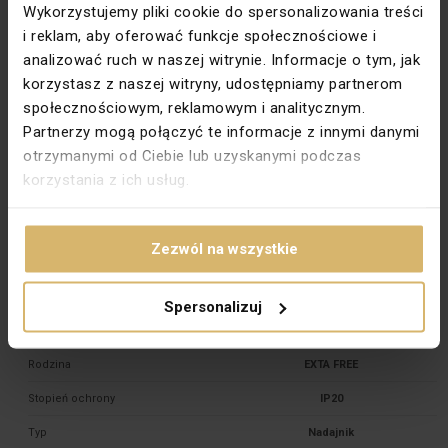
Wykorzystujemy pliki cookie do spersonalizowania treści
Radiowe nadajniki dopuszkowe RNP-01 i RNP-02 umożliwiają realizację
i reklam, aby oferować funkcje społecznościowe i
funkcji sterowania urządzeń w ramach systemu EXTA FREE przy
wykorzystaniu urządzeń montowanych w puszkach podtynkowych - pod
analizować ruch w naszej witrynie. Informacje o tym, jak
istniejącym osprzętem (przyciski zwierne światło lub dzwonek).
korzystasz z naszej witryny, udostępniamy partnerom
Rozwiązanie takie przynosi korzyści w postaci łatwej instalacji systemu EXTA
FREE, bez konieczności ingerencji w istniejącą instalację elektryczną.
społecznościowym, reklamowym i analitycznym.
Inną korzyścią jest możliwość wykorzystania osprzętu elektroinstalacyjnego
Partnerzy mogą połączyć te informacje z innymi danymi
dowolnego producenta.
otrzymanymi od Ciebie lub uzyskanymi podczas
Dane techniczne
korzystania z ich usług.
Bateria
CR2032
Częstotliwość [GHz]
868
Zezwól na wszystkie
Kodowanie
Transmisja z adresacją
Maksymalny zasięg [m]
200
Spersonalizuj
Napięcie znamionowe [V]
3
Rodzina
EXTA FREE
Stopień ochrony
IP20
Typ
Nadajnik