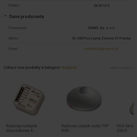
PKWIU
26.30.12.0
Dane producenta
Producent
ZAMEL Sp. z o.o.
Adres
43-200 Pszczyna Zielona 27 Polska
Email
marketing@zamel.pl
Zobacz inne produkty w kategorii:
Nadajniki
zobacz więcej >>
Radiowy nadajnik
Radiowy czujnik ruchu TYP:
Pilot 36-ka
dopuszkowy 4-...
RCR...
256/3...