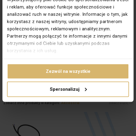
Sonda zalania, przewód 3 m
i reklam, aby oferować funkcje społecznościowe i
Dane techniczne
analizować ruch w naszej witrynie. Informacje o tym, jak
korzystasz z naszej witryny, udostępniamy partnerom
Rodzina
EXTA
społecznościowym, reklamowym i analitycznym.
Typ
Sondy
Partnerzy mogą połączyć te informacje z innymi danymi
PKWIU
27.12.40.0
otrzymanymi od Ciebie lub uzyskanymi podczas
korzystania z ich usług.
Dane producenta
Producent
ZAMEL Sp. z o.o.
Zezwól na wszystkie
Adres
43-200 Pszczyna Zielona 27 Polska
Email
marketing@zamel.pl
Spersonalizuj
Zobacz inne produkty w kategorii:
Akcesoria
zobacz więcej >>