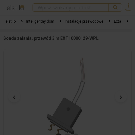
Menu
elstilo
Inteligentny dom
Instalacje przewodowe
Exta
A
Sonda zalania, przewód 3 m EXT10000129-WPL