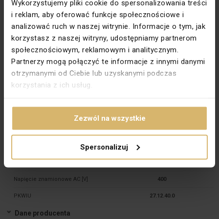
Wykorzystujemy pliki cookie do spersonalizowania treści
Lampka modułowa służy do sygnalizacji napięcia w sieci trójfazowej.
i reklam, aby oferować funkcje społecznościowe i
Wskazuje optycznie wartość napięcia przy pomocy trzech zintegrowanych
diod LED, oznaczonych jako L1, L2, L3, w kolorach czerwonym, zielonym i
analizować ruch w naszej witrynie. Informacje o tym, jak
żółtym.
korzystasz z naszej witryny, udostępniamy partnerom
Lampka modułowa, może być zastosowany w sieci TNC, uwzględniającej
punkt zerowy.
społecznościowym, reklamowym i analitycznym.
Partnerzy mogą połączyć te informacje z innymi danymi
Dane techniczne
otrzymanymi od Ciebie lub uzyskanymi podczas
Głębokość [mm]
66
korzystania z ich usług.
Montaż
Na szynie TH-35
Napięcie znamionowe [V]
230
Zezwól na wszystkie
Rodzina
EXTA
Spersonalizuj
Stopień ochrony
IP20
Źródło światła
LED
Napięcie znamionowe AC [V]
400
PKWIU
27.12.40.0
Dane producenta