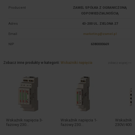
Producent
ZAMEL SPÓŁKA Z OGRANICZONĄ
ODPOWIEDZIALNOŚCIĄ
Adres
43-200 UL. ZIELONA 27
Email
marketing@zamel.pl
NIP
6380000669
Zobacz inne produkty w kategorii:
Wskaźniki napięcia
zobacz więcej >>
Wskaźnik napięcia 3-
Wskaźnik napięcia 1-
Wskaźnik z
fazowy 230...
fazowy 230...
230V/400V 3