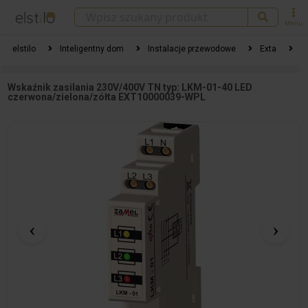
Menu
elstilo
Inteligentny dom
Instalacje przewodowe
Exta
W
Wskaźnik zasilania 230V/400V TN typ: LKM-01-40 LED
czerwona/zielona/zółta EXT10000039-WPL