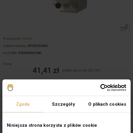
Producent:
ZAMEL
Indeks lokalny:
API022ZAME
Kod EAN:
5903669021681
Cena:
41,41 zł
brutto / szt.
(w tym VAT 23%)
Dostępne 21 szt.
Ilość szt.
(wielokrotność:
1
)
Zgoda
Szczegóły
O plikach cookies
Dodaj do koszyka
Niniejsza strona korzysta z plików cookie
Opis produktu