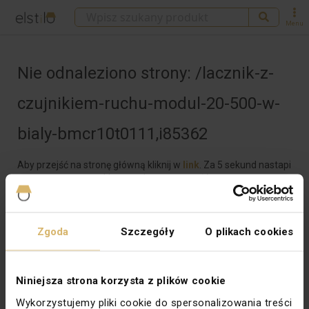
Menu
Nie odnaleziono strony: /lacznik-z-
czujnikiem-ruchu-modul-20-500-w-
bialy-bmcr10t0111,i85362
Aby przejść na stronę główną kliknij w
link
.
Za 5 sekund nastapi
automatyczne przekierowanie na stronę główną.
Potrzebujesz pomocy?
Zgoda
Szczegóły
O plikach cookies
Zadzwoń do nas pod nr (+48) 609 697 377 (pon. - pt. od
7.00 do 15.00) lub napisz na adres
esklep@el12.pl
, na
pewno rozwiążemy Twój problem!
Niniejsza strona korzysta z plików cookie
Wykorzystujemy pliki cookie do spersonalizowania treści