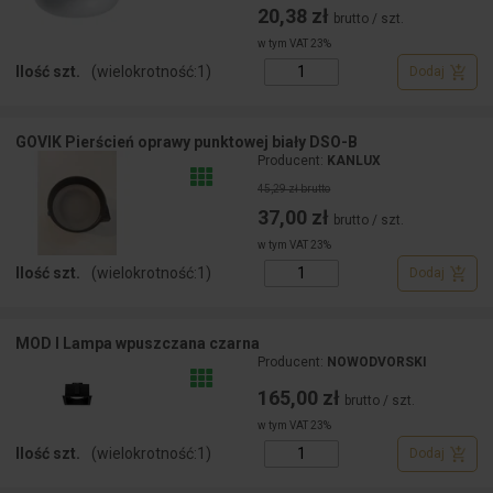
20,38 zł
brutto / szt.
w tym VAT 23%
Ilość szt.
(wielokrotność:
1
)
Dodaj
GOVIK Pierścień oprawy punktowej biały DSO-B
Producent:
KANLUX
45,29 zł brutto
37,00 zł
brutto / szt.
w tym VAT 23%
Ilość szt.
(wielokrotność:
1
)
Dodaj
MOD I Lampa wpuszczana czarna
Producent:
NOWODVORSKI
165,00 zł
brutto / szt.
w tym VAT 23%
Ilość szt.
(wielokrotność:
1
)
Dodaj