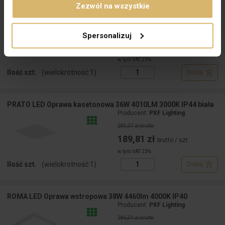
Zezwól na wszystkie
PORTO Oprawa wpuszczana GU10 IP20 chrom
Producent:
GTV
Spersonalizuj
14,88 zł brutto
7,75 zł
brutto / szt.
w tym VAT 23%
Ilość szt.
(wielokrotność:
1
)
Dodaj
PRATO LED Oprawa kasetonowa 36W 4010LM 3000K IP44 biała
Producent:
PXF Lighting
285,37 zł brutto
189,81 zł
brutto / szt.
w tym VAT 23%
Ilość szt.
(wielokrotność:
1
)
Dodaj
ROMA LED Oprawa wstropowa 38W 4460lm 4000K IP40
Producent:
PXF Lighting
286,54 zł brutto