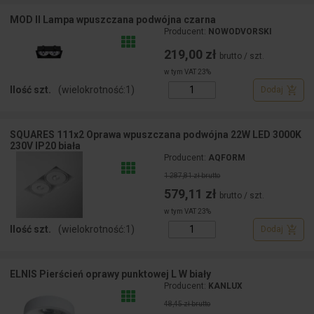
MOD II Lampa wpuszczana podwójna czarna
Producent:
NOWODVORSKI
219,00 zł
brutto / szt.
w tym VAT 23%
Ilość szt.
(wielokrotność:
1
)
Dodaj
SQUARES 111x2 Oprawa wpuszczana podwójna 22W LED 3000K
230V IP20 biała
Producent:
AQFORM
1 287,81 zł brutto
579,11 zł
brutto / szt.
w tym VAT 23%
Ilość szt.
(wielokrotność:
1
)
Dodaj
ELNIS Pierścień oprawy punktowej L W biały
Producent:
KANLUX
48,45 zł brutto