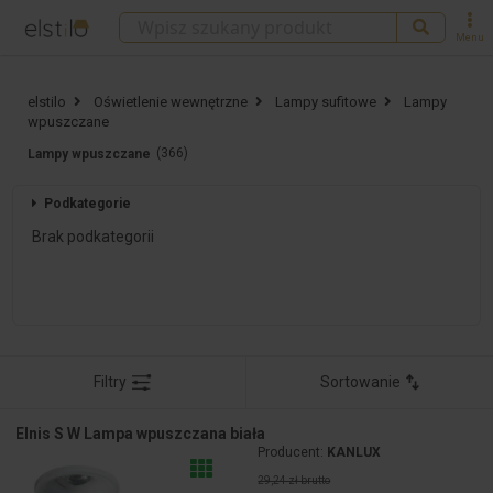
Menu
elstilo
Oświetlenie wewnętrzne
Lampy sufitowe
Lampy
wpuszczane
(366)
Lampy wpuszczane
Podkategorie
Brak podkategorii
Filtry
Sortowanie
Elnis S W Lampa wpuszczana biała
Producent:
KANLUX
29,24 zł brutto