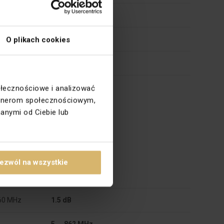
Nie
Gwintowe
O plikach cookies
Nie
PC
ołecznościowe i analizować
partnerom społecznościowym,
anymi od Ciebie lub
ezwól na wszystkie
60 MHz
10 dB
860 MHz
1.5 dB
5 ... 862 MHz