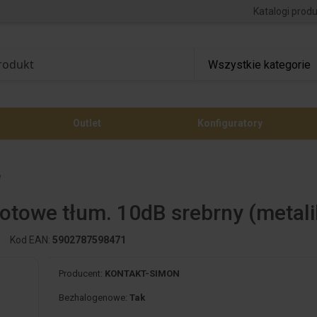
Katalogi prod
Outlet
Konfiguratory
e
otowe tłum. 10dB srebrny (metal
Kod EAN:
5902787598471
Producent:
KONTAKT-SIMON
Bezhalogenowe:
Tak