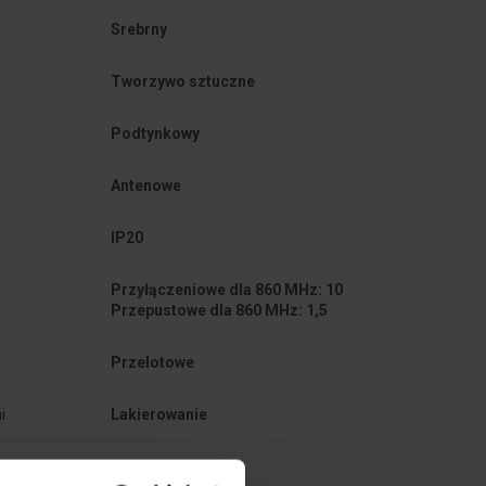
Srebrny
Tworzywo sztuczne
Podtynkowy
Antenowe
IP20
Przyłączeniowe dla 860 MHz: 10 

Przelotowe
i
Lakierowanie
Matowe