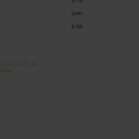
0,110
0,041
0,160
2026_PL_EN_CZ_SK
NR.pdf