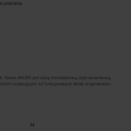
do pobrania
ych. Simon AKORD jest serią monoblokową czyli nieramkową.
tom oczekującym od funkcjonalnych detali oryginalności i
36