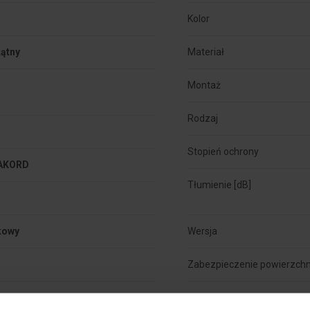
Kolor
ątny
Materiał


Montaż
Rodzaj
Stopień ochrony
AKORD
Tłumienie [dB]
kowy
Wersja
Zabezpieczenie powierzchn
Wykończenie powierzchni