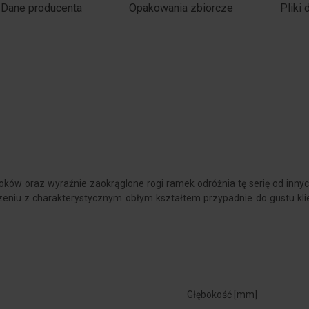
Dane producenta
Opakowania zbiorcze
Pliki 
boków oraz wyraźnie zaokrąglone rogi ramek odróżnia tę serię od inn
niu z charakterystycznym obłym kształtem przypadnie do gustu klien
Głębokość [mm]