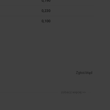
0,190
0,230
0,100
Zgłoś błąd
zobacz więcej >>