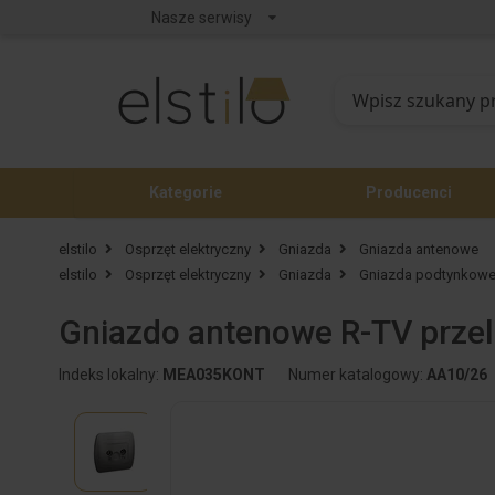
Nasze serwisy
Kategorie
Producenci
elstilo
Osprzęt elektryczny
Gniazda
Gniazda antenowe
elstilo
Osprzęt elektryczny
Gniazda
Gniazda podtynkow
Gniazdo antenowe R-TV przel
Indeks lokalny:
MEA035KONT
Numer katalogowy:
AA10/26