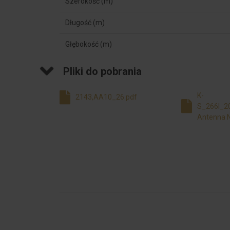
Szerokość (m)
Długość (m)
Głębokość (m)
Pliki do pobrania
K-
2143,AA10_26.pdf
S_266I_
Antenna 