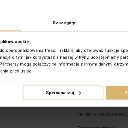
owy metalizowany
Podświetlenie
Typ zacisków
Szczegóły
Wejście typu F
 plików cookie
Materiał dokładny
 do spersonalizowania treści i reklam, aby oferować funkcje sp
ormacje o tym, jak korzystasz z naszej witryny, udostępniamy 
Partnerzy mogą połączyć te informacje z innymi danymi otrzym
3.0
nia z ich usług.
Spersonalizuj
Z
 przelotowe
Tłumienie wejściowe dla 8
Tłumienie przelotowe dla 
Zakres częstotliwości