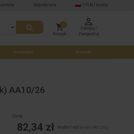
ucentów
Współpraca
/ PLN / brutto
0
Zaloguj /
Koszyk
Zarejestruj
Architekci
Kontakt
ik) AA10/26
Cena:
82,34 zł
brutto / szt.
(w tym VAT 23%)