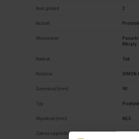
Ilość gniazd
2
Kształt
Prostok
Mocowanie
Pazurki 
Nadruk
Tak
Rodzina
SIMON 
Szerokość [mm]
90
Typ
Podtyn
Wysokość [mm]
80,5
Zakres częstotliwości [MHz]
5-862