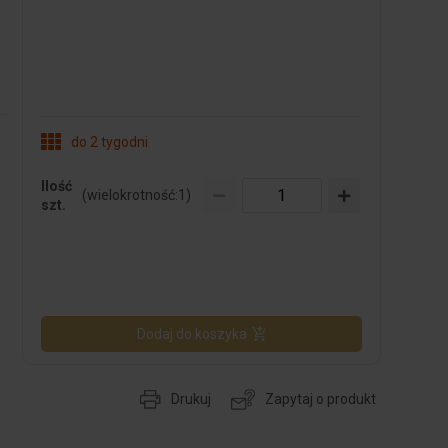
do 2 tygodni
Ilość
(wielokrotność:
1
)
szt.
Dodaj do koszyka
Drukuj
Zapytaj o produkt