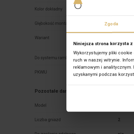
Kolor dokładny
Alumini
Głębokość montażu [mm]
29
Zgoda
Wariant
R 

Niniejsza strona korzysta z
Wykorzystujemy pliki cookie
Do systemu ramkowego
Nie
ruch w naszej witrynie. Inf
reklamowym i analitycznym. 
PKWIU
27.33.1
uzyskanymi podczas korzysta
Pozostałe dane techniczne
Model
Gniazdo
Liczba gniazd
2
Do zasilania zdalnego
nie