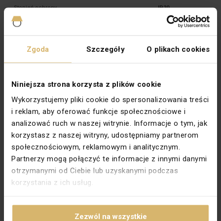
Stopień ochrony
IP20
Szerokość [mm]
75
Typ
Podtynkowy
Zgoda
Szczegóły
O plikach cookies
Wysokość [mm]
75
Zabezpieczenie powierzchni
Lakierowanie
Niniejsza strona korzysta z plików cookie
Wykończenie powierzchni
Matowe
Wykorzystujemy pliki cookie do spersonalizowania treści
Kolor dokładny
Satynowy metalizowany
i reklam, aby oferować funkcje społecznościowe i
analizować ruch w naszej witrynie. Informacje o tym, jak
Przekrój przewodu [mm²]
6
korzystasz z naszej witryny, udostępniamy partnerom
Podświetlenie
Nie
społecznościowym, reklamowym i analitycznym.
Partnerzy mogą połączyć te informacje z innymi danymi
Głębokość montażu [mm]
21
otrzymanymi od Ciebie lub uzyskanymi podczas
Wariant
Na wtyki bananowe
korzystania z ich usług.
Do systemu ramkowego
Tak
Materiał dokładny
PC
Zezwól na wszystkie