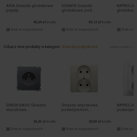
ARIA Gniazdo głośnikowe
SONATA Gniazdo
IMPRESJA 
pojedy...
głośnikowe, pod...
głośnikowe
45,69 zł
brutto
55,12 zł
brutto
Brak w magazynach
Brak w magazynach
Brak w m
Zobacz inne produkty w kategorii:
Gniazda podtynkowe
zobacz więcej >>
SIMON BASIC Gniazdo
Gniazdo wtyczkowe
IMPRESJA 
wtyczkowe ...
podwójne kom...
podwójne z 
26,25 zł
brutto
20,02 zł
brutto
Brak w magazynach
Brak w magazynach
Brak w m