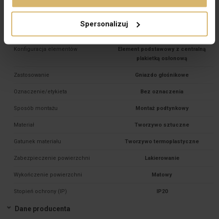
PKWIU
27.33.13.0
Spersonalizuj
Pozostałe dane techniczne
Konfiguracja elementów
Element podstawowy z centralną
plakietką osłonową
Zastosowanie
Gniazdo głośnikowe
Oznaczenie/etykieta
Bez oznaczenia
Sposób montażu
Montaż podtynkowy
Materiał
Tworzywo sztuczne
Gatunek materiału
Tworzywo termoplastyczne
Zabezpieczenie powierzchni
Lakierowanie
Wykończenie powierzchni
Matowy
Stopień ochrony (IP)
IP20
Dane producenta