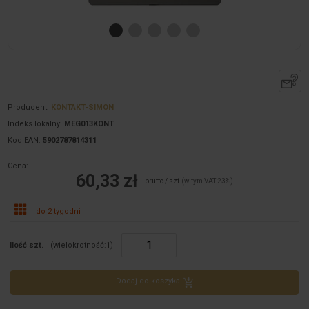
Producent:
KONTAKT-SIMON
Indeks lokalny:
MEG013KONT
Kod EAN:
5902787814311
Cena:
60,33 zł
brutto / szt.
(w tym VAT 23%)
do 2 tygodni
Ilość szt.
(wielokrotność:
1
)
Dodaj do koszyka