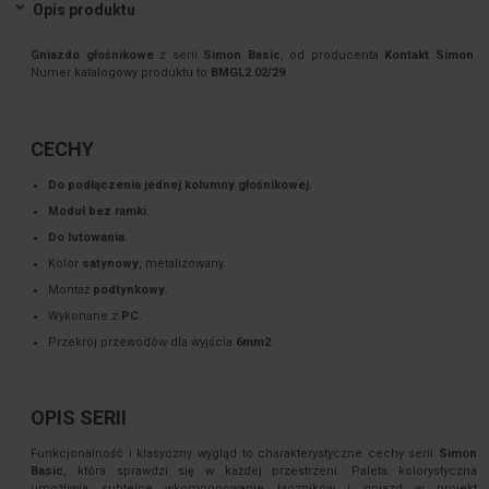
Opis produktu
Gniazdo głośnikowe
z serii
Simon Basic
, od producenta
Kontakt Simon
.
Numer katalogowy produktu to
BMGL2.02/29
.
CECHY
Do podłączenia jednej kolumny głośnikowej
.
Moduł bez ramki
.
Do lutowania
.
Kolor
satynowy
, metalizowany.
Montaż
podtynkowy
.
Wykonane z
PC
.
Przekrój przewodów dla wyjścia
6mm2
.
OPIS SERII
Funkcjonalność i klasyczny wygląd to charakterystyczne cechy serii
Simon
Basic
, która sprawdzi się w każdej przestrzeni. Paleta kolorystyczna
umożliwia subtelne wkomponowanie łączników i gniazd w projekt