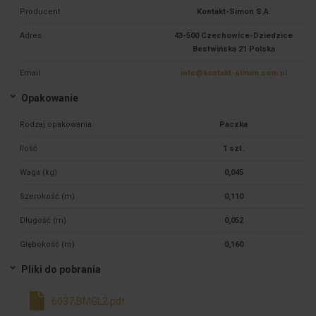
Producent
Kontakt-Simon S.A.
Adres
43-500 Czechowice-Dziedzice
Bestwińska 21 Polska
Email
info@kontakt-simon.com.pl
Opakowanie
Rodzaj opakowania
Paczka
Ilość
1 szt.
Waga (kg)
0,045
Szerokość (m)
0,110
Długość (m)
0,052
Głębokość (m)
0,160
Pliki do pobrania
6037,BMGL2.pdf