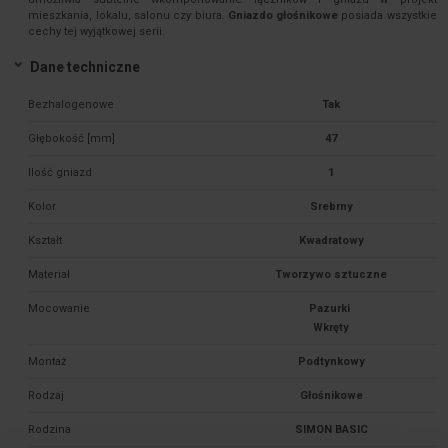
mieszkania, lokalu, salonu czy biura.
Gniazdo głośnikowe
posiada wszystkie
cechy tej wyjątkowej serii.
Dane techniczne
Bezhalogenowe
Tak
Głębokość [mm]
47
Ilość gniazd
1
Kolor
Srebrny
Kształt
Kwadratowy
Materiał
Tworzywo sztuczne
Mocowanie
Pazurki 

Montaż
Podtynkowy
Rodzaj
Głośnikowe
Rodzina
SIMON BASIC