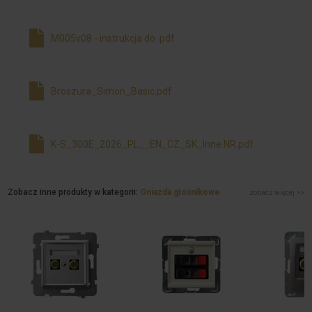
M005v08 - instrukcja do .pdf
Broszura_Simon_Basic.pdf
K-S_300E_2026_PL__EN_CZ_SK_Inne NR.pdf
Zobacz inne produkty w kategorii:
Gniazda głośnikowe
zobacz więcej >>