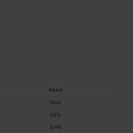
Karton
10 szt.
0,572
0,190