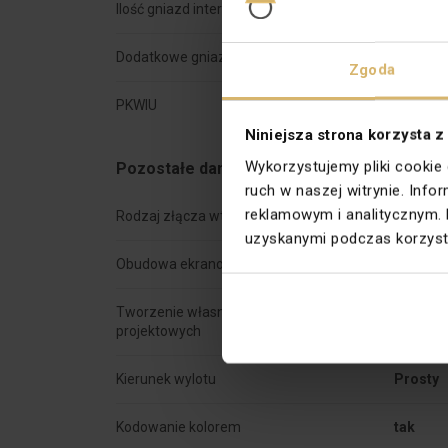
Ilość gniazd internetowych
1
Dodatkowe gniazdo
Puste m
Zgoda
PKWIU
27.33.1
Niniejsza strona korzysta z
Wykorzystujemy pliki cookie
Pozostałe dane techniczne
ruch w naszej witrynie. Inf
reklamowym i analitycznym. 
Rodzaj złącza wtykowego
RJ12 6(
uzyskanymi podczas korzysta
Obudowa ekranowana
nie
Tworzenie własnych rozwiązań
tak
projektowych
Kierunek wylotu
Prosty
Kodowanie kolorem
tak