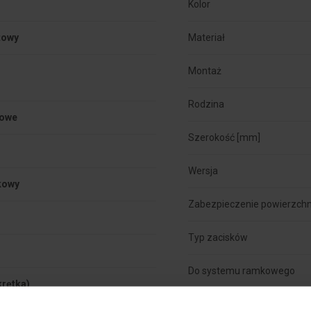
Kolor
towy
Materiał


Montaż
Rodzina
towe
Szerokość [mm]
Wersja
kowy
Zabezpieczenie powierzchn
Typ zacisków
Do systemu ramkowego
krętka)
Przesłona przeciwkurzowa