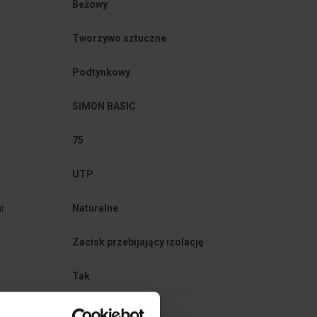
Beżowy
Tworzywo sztuczne
Podtynkowy
SIMON BASIC
75
UTP
i
Naturalne
Zacisk przebijający izolację
Tak
Tak