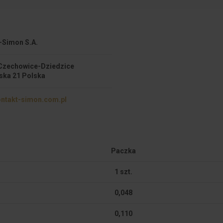
-Simon S.A.
Czechowice-Dziedzice
ska 21 Polska
ntakt-simon.com.pl
Paczka
1 szt.
0,048
0,110