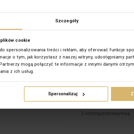
Materiał dokładny
iejsce
Szczegóły
3.0
 plików cookie
 do spersonalizowania treści i reklam, aby oferować funkcje sp
ormacje o tym, jak korzystasz z naszej witryny, udostępniamy 
Partnerzy mogą połączyć te informacje z innymi danymi otrzym
6)
Kolor
nia z ich usług.
Odizolowane połączenia uz
Sposób montażu połączeni
Spersonalizuj
Z
ekranowanego
Z ochroną przeciwpyłową