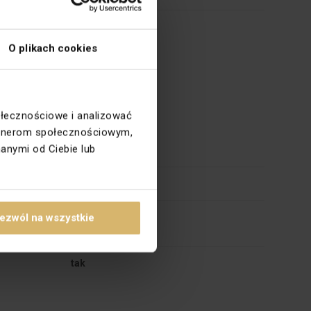
PC
O plikach cookies
ołecznościowe i analizować
partnerom społecznościowym,
anymi od Ciebie lub
Beżowy
iemiające
nie
a
Opaska kablowa
ezwól na wszystkie
tak