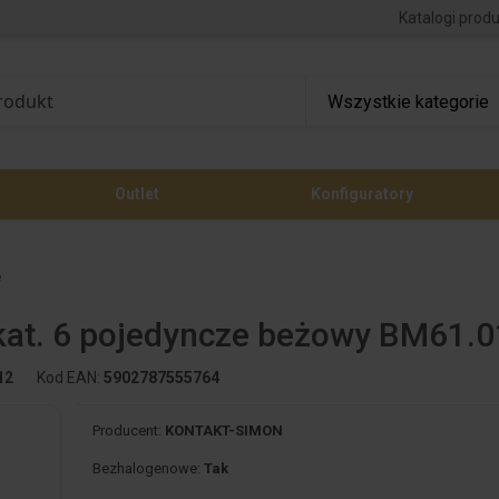
Katalogi prod
Outlet
Konfiguratory
e
at. 6 pojedyncze beżowy BM61.0
12
Kod EAN:
5902787555764
Producent:
KONTAKT-SIMON
Bezhalogenowe:
Tak