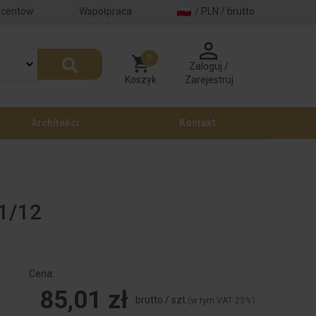
ucentów
Współpraca
/ PLN / brutto
0
Zaloguj /
Koszyk
Zarejestruj
Architekci
Kontakt
1/12
Cena:
85,01 zł
brutto / szt.
(w tym VAT 23%)