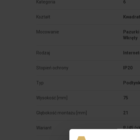
Kategoria
6
Kształt
Kwadra
Mocowanie
Pazurki 
Rodzaj
Interne
Stopień ochrony
IP20
Typ
Podtyn
Wysokość [mm]
75
Głębokość montażu [mm]
21
Wariant
RJ45 (s