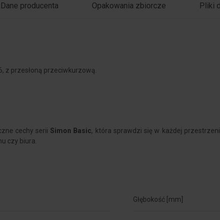
Dane producenta
Opakowania zbiorcze
Pliki 
6, z przesłoną przeciwkurzową.
czne cechy serii
Simon Basic
, która sprawdzi się w każdej przestrze
nu czy biura.
Głębokość [mm]