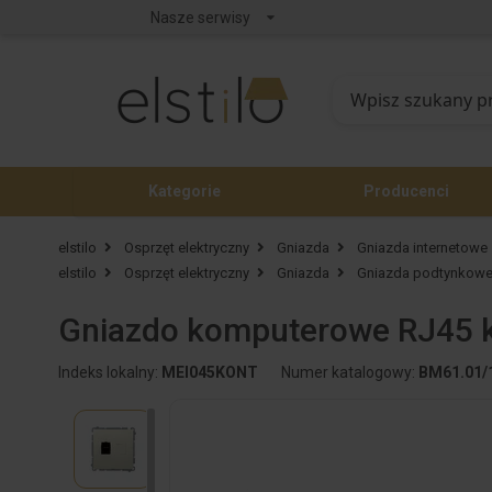
Nasze serwisy
Kategorie
Producenci
elstilo
Osprzęt elektryczny
Gniazda
Gniazda internetowe
elstilo
Osprzęt elektryczny
Gniazda
Gniazda podtynkow
Gniazdo komputerowe RJ45 k
Indeks lokalny:
MEI045KONT
Numer katalogowy:
BM61.01/