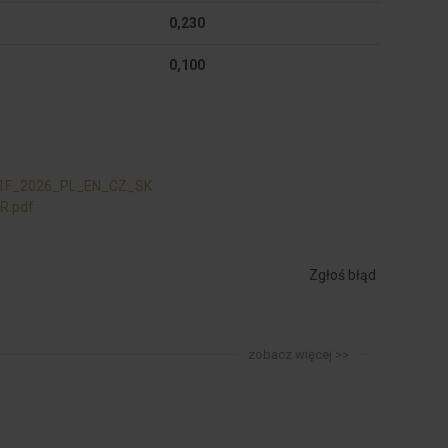
0,230
0,100
1F_2026_PL_EN_CZ_SK
R.pdf
Zgłoś błąd
zobacz więcej >>