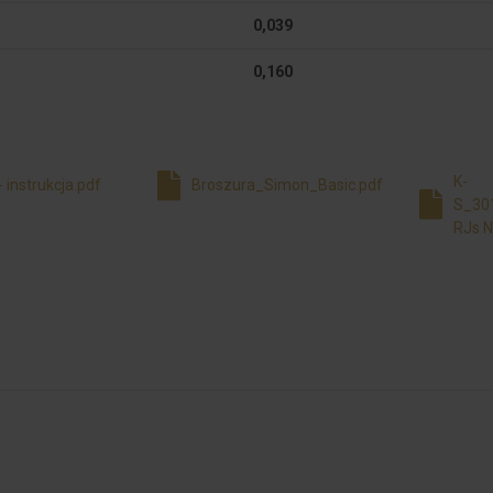
0,039
0,160
K-
 instrukcja.pdf
Broszura_Simon_Basic.pdf
S_30
RJs N