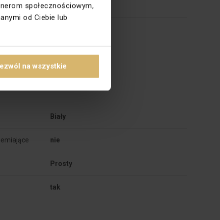
partnerom społecznościowym,
2
anymi od Ciebie lub
ABS
ezwól na wszystkie
Biały
iemiające
nie
Prosty
tak