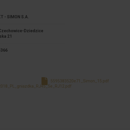
 - SIMON S.A.
Czechowice-Dziedzice
ska 21
5366
5595383520e71_Simon_15.pdf
018_PL_gniazdka_RJ45_5e_RJ12.pdf