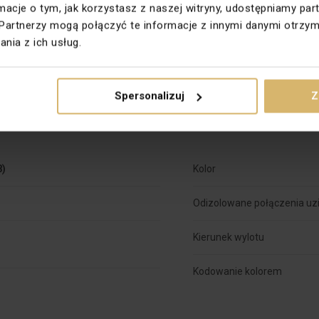
ormacje o tym, jak korzystasz z naszej witryny, udostępniamy 
Ilość gniazd internetowych
Partnerzy mogą połączyć te informacje z innymi danymi otrzym
nia z ich usług.
Materiał dokładny
3.0
Spersonalizuj
Z
8)
Kolor
Odizolowane połączenia uz
Kierunek wylotu
Kodowanie kolorem