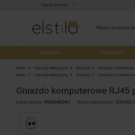
Nasze serwisy
Kategorie
Producenci
elstilo
Osprzęt elektryczny
Gniazda
Gniazda internetowe
elstilo
Osprzęt elektryczny
Gniazda
Gniazda podtynkow
Gniazdo komputerowe RJ45 p
Indeks lokalny:
MEI004KONT
Numer katalogowy:
1591552-