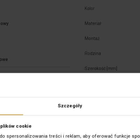
Kolor
towy
Materiał


Montaż
Rodzina
towe
Szerokość [mm]
Wersja
kowy
Zabezpieczenie powierzchn
Szczegóły
Głębokość montażu [mm]
ące
 plików cookie
Wariant
rzebijający izolację
 do spersonalizowania treści i reklam, aby oferować funkcje sp