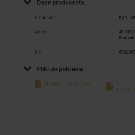
Dane producenta
Producent
KONTAKT
Adres
43-500 
Bestwiń
NIP
652000
Pliki do pobrania
K-
M164v01 - instrukcja.pdf
S_267C_2