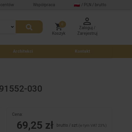
ucentów
Współpraca
/ PLN / brutto
0
Zaloguj /
Koszyk
Zarejestruj
Architekci
Kontakt
591552-030
Cena:
69,25 zł
brutto / szt.
(w tym VAT 23%)