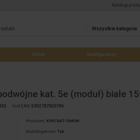
Katalogi prod
Outlet
Konfiguratory
e
odwójne kat. 5e (moduł) białe 1
030
Kod EAN:
5902787830786
Producent:
KONTAKT-SIMON
Bezhalogenowe:
Tak