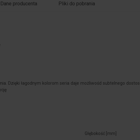
Dane producenta
Pliki do pobrania
e
ania. Dzięki łagodnym kolorom seria daje możliwośd subtelnego dosto
ycję
Głębokość [mm]