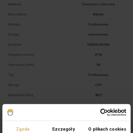
Materiał
Tworzywo sztuczne
Mocowanie
Wkręty
Montaż
Podtynkowy
Rodzaj
Internetowe
Rodzina
SIMON AKORD
Stopień ochrony
IP20
Szerokość [mm]
90
Typ
Podtynkowy
Wersja
UTP
Wysokość [mm]
80,5
Zabezpieczenie powierzchni
Naturalne
Wykończenie powierzchni
Błyszczące
Głębokość montażu [mm]
20,5
Zgoda
Szczegóły
O plikach cookies