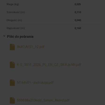
Waga (kg)
0,025
Szerokość (m)
0,110
Długość (m)
0,040
Głębokość (m)
0,160
Pliki do pobrania
8687,AF51_12.pdf
K-S_301F_2026_PL_EN_CZ_SK RJs NR.pdf
M164v01 - instrukcja.pdf
559538a213edd_Simon_Akord.pdf