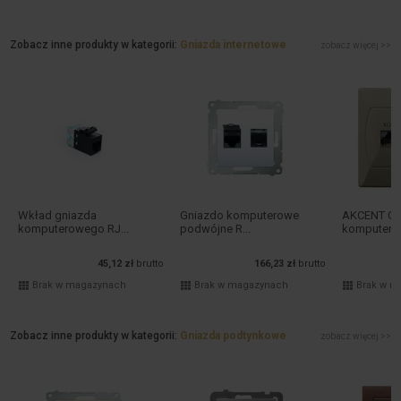
Zobacz inne produkty w kategorii:
Gniazda internetowe
zobacz więcej >>
Wkład gniazda
Gniazdo komputerowe
AKCENT Gn
komputerowego RJ...
podwójne R...
komputerow
45,12 zł
brutto
166,23 zł
brutto
Brak w magazynach
Brak w magazynach
Brak w m
Zobacz inne produkty w kategorii:
Gniazda podtynkowe
zobacz więcej >>