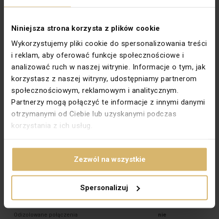
Typ zacisków
Zacisk przebijający izolację
Wariant
RJ45 (skrętka)
Niniejsza strona korzysta z plików cookie
Do systemu ramkowego
Tak
Wykorzystujemy pliki cookie do spersonalizowania treści
i reklam, aby oferować funkcje społecznościowe i
Ilość gniazd internetowych
1
analizować ruch w naszej witrynie. Informacje o tym, jak
Przesłona przeciwkurzowa
Nie
korzystasz z naszej witryny, udostępniamy partnerom
Dodatkowe gniazdo
Puste miejsce
społecznościowym, reklamowym i analitycznym.
Partnerzy mogą połączyć te informacje z innymi danymi
Materiał dokładny
PC
otrzymanymi od Ciebie lub uzyskanymi podczas
PKWIU
27.33.13.0
korzystania z ich usług.
Pozostałe dane techniczne
Zezwól na wszystkie
Rodzaj złącza wtykowego
RJ45 8(8)
Kolor
Beżowy
Spersonalizuj
Obudowa ekranowana
nie
Odizolowane połączenia
nie