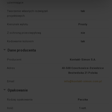
uziemiające
Tworzenie własnych rozwiązań
tak
projektowych
Kierunek wylotu
Prosty
Z ochroną przeciwpyłową
nie
Kodowanie kolorem
tak
Dane producenta
Producent
Kontakt-Simon S.A.
Adres
43-500 Czechowice-Dziedzice
Bestwińska 21 Polska
Email
info@kontakt-simon.com.pl
Opakowanie
Rodzaj opakowania
Paczka
Ilość
1 szt.