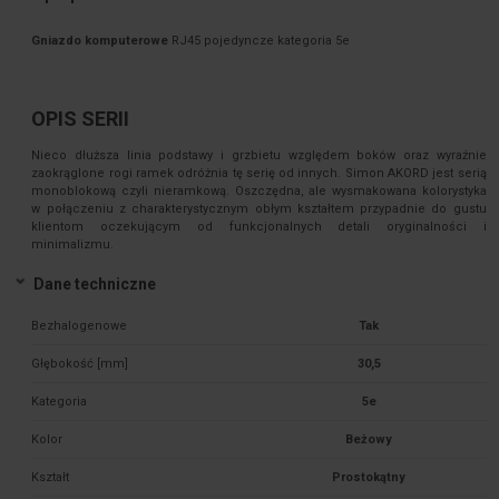
Gniazdo komputerowe
RJ45 pojedyncze kategoria 5e
OPIS SERII
Nieco dłuższa linia podstawy i grzbietu względem boków oraz wyraźnie
zaokrąglone rogi ramek odróżnia tę serię od innych. Simon AKORD jest serią
monoblokową czyli nieramkową. Oszczędna, ale wysmakowana kolorystyka
w połączeniu z charakterystycznym obłym kształtem przypadnie do gustu
klientom oczekującym od funkcjonalnych detali oryginalności i
minimalizmu.
Dane techniczne
Bezhalogenowe
Tak
Głębokość [mm]
30,5
Kategoria
5e
Kolor
Beżowy
Kształt
Prostokątny