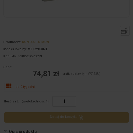
Producent:
KONTAKT-SIMON
Indeks lokalny:
MEI029KONT
Kod EAN:
5902787570019
Cena:
74,81 zł
brutto / szt.
(w tym VAT 23%)
do 2 tygodni
Ilość szt.
(wielokrotność:
1
)
Dodaj do koszyka
Opis produktu