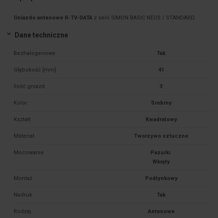
Gniazdo antenowe R-TV-DATA
z serii SIMON BASIC NEOS / STANDARD.
Dane techniczne
Bezhalogenowe
Tak
Głębokość [mm]
41
Ilość gniazd
3
Kolor
Srebrny
Kształt
Kwadratowy
Materiał
Tworzywo sztuczne
Mocowanie
Pazurki 

Montaż
Podtynkowy
Nadruk
Tak
Rodzaj
Antenowe