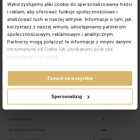
Wykorzystujemy pliki cookie do spersonalizowania treści
Typ zacisków
Gwintowe
i reklam, aby oferować funkcje społecznościowe i
Wariant
R 

analizować ruch w naszej witrynie. Informacje o tym, jak
TV 

korzystasz z naszej witryny, udostępniamy partnerom
społecznościowym, reklamowym i analitycznym.
Wejście typu F
Nie
Partnerzy mogą połączyć te informacje z innymi danymi
Do systemu ramkowego
Tak
otrzymanymi od Ciebie lub uzyskanymi podczas
korzystania z ich usług.
Materiał dokładny
PC
PKWIU
27.33.13.0
Zezwól na wszystkie
Pozostałe dane techniczne
Spersonalizuj
Model
Gniazdo końcowe
Tłumienie wejściowe dla 860 MHz
10 dB
Liczba gniazd
3
Do zasilania zdalnego
nie