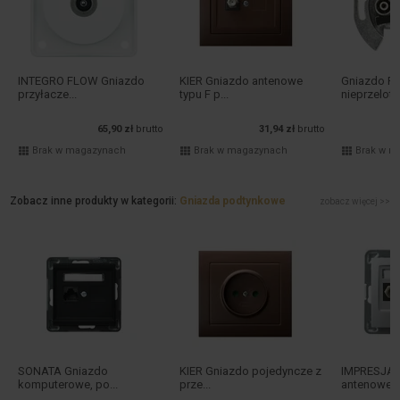
INTEGRO FLOW Gniazdo
KIER Gniazdo antenowe
Gniazdo R
przyłacze...
typu F p...
nieprzeloto
65,90 zł
brutto
31,94 zł
brutto
Brak w magazynach
Brak w magazynach
Brak w m
Zobacz inne produkty w kategorii:
Gniazda podtynkowe
zobacz więcej >>
SONATA Gniazdo
KIER Gniazdo pojedyncze z
IMPRESJA 
komputerowe, po...
prze...
antenowe p