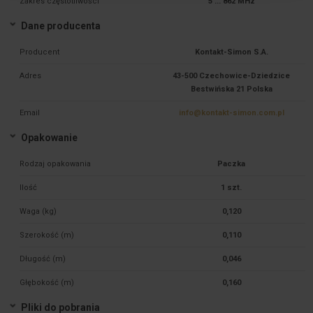
Zakres częstotliwości
5 ... 862 MHz
Dane producenta
Producent
Kontakt-Simon S.A.
Adres
43-500 Czechowice-Dziedzice
Bestwińska 21 Polska
Email
info@kontakt-simon.com.pl
Opakowanie
Rodzaj opakowania
Paczka
Ilość
1 szt.
Waga (kg)
0,120
Szerokość (m)
0,110
Długość (m)
0,046
Głębokość (m)
0,160
Pliki do pobrania