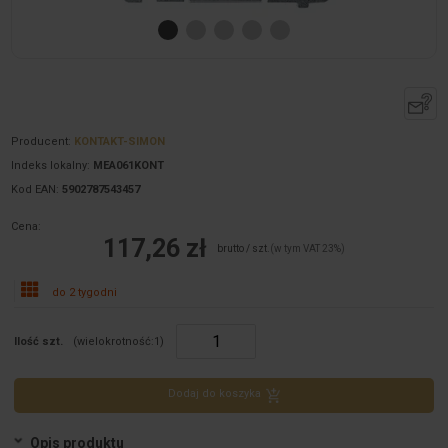
Producent:
KONTAKT-SIMON
Indeks lokalny:
MEA061KONT
Kod EAN:
5902787543457
Cena:
117,26 zł
brutto / szt.
(w tym VAT 23%)
do 2 tygodni
Ilość szt.
(wielokrotność:
1
)
Dodaj do koszyka
Opis produktu