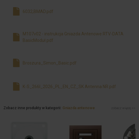
6032,BMAD.pdf
M107v02 - instrukcja Gniazda Antenowe RTV-DATA
BasicModuł.pdf
Broszura_Simon_Basic.pdf
K-S_266I_2026_PL_EN_CZ_SK Antenna NR.pdf
Zobacz inne produkty w kategorii:
Gniazda antenowe
zobacz więcej >>