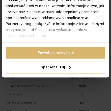
Typ zacisków
Gwintowe
analizować ruch w naszej witrynie. Informacje o tym, jak
korzystasz z naszej witryny, udostępniamy partnerom
Wariant
R 

TV 

społecznościowym, reklamowym i analitycznym.
Partnerzy mogą połączyć te informacje z innymi danymi
otrzymanymi od Ciebie lub uzyskanymi podczas
Wejście typu F
Nie
korzystania z ich usług.
Do systemu ramkowego
Tak
Materiał dokładny
PC
Zezwól na wszystkie
PKWIU
27.33.13.0
Spersonalizuj
Pozostałe dane techniczne
Model
Gniazdo końcowe
Tłumienie wejściowe dla 860 MHz
10 dB
Liczba gniazd
3
Do zasilania zdalnego
nie