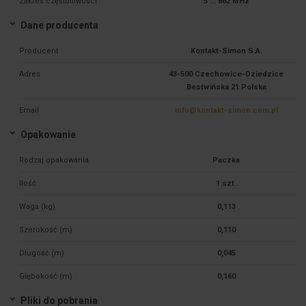
Zakres częstotliwości
5 ... 862 MHz
Dane producenta
Producent
Kontakt-Simon S.A.
Adres
43-500 Czechowice-Dziedzice
Bestwińska 21 Polska
Email
info@kontakt-simon.com.pl
Opakowanie
Rodzaj opakowania
Paczka
Ilość
1 szt.
Waga (kg)
0,113
Szerokość (m)
0,110
Długość (m)
0,045
Głębokość (m)
0,160
Pliki do pobrania