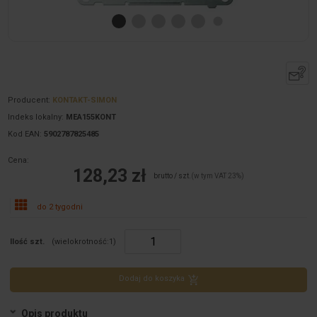
Producent:
KONTAKT-SIMON
Indeks lokalny:
MEA155KONT
Kod EAN:
5902787825485
Cena:
128,23 zł
brutto / szt.
(w tym VAT 23%)
do 2 tygodni
Ilość szt.
(wielokrotność:
1
)
Dodaj do koszyka
Opis produktu