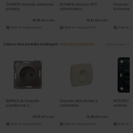
SONATA Gniazdo antenowe
SONATA Gniazdo RTV
Gniazdo a
podwój...
zakończenio...
końcowe ..
42,95 zł
brutto
73,41 zł
brutto
Brak w magazynach
Brak w magazynach
Brak w m
Zobacz inne produkty w kategorii:
Gniazda podtynkowe
zobacz więcej >>
IMPRESJA Gniazdo
Gniazdo wtyczkowe z
INTEGRO F
pojedyncze z ...
uziemienie...
uziemie...
29,73 zł
brutto
13,96 zł
brutto
Brak w magazynach
Brak w magazynach
Brak w m