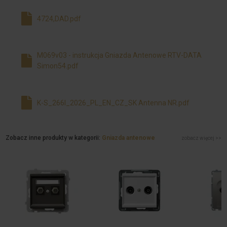
4724,DAD.pdf
M069v03 - instrukcja Gniazda Antenowe RTV-DATA
Simon54.pdf
K-S_266I_2026_PL_EN_CZ_SK Antenna NR.pdf
Zobacz inne produkty w kategorii:
Gniazda antenowe
zobacz więcej >>