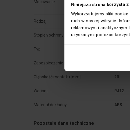
Mocowanie
Pazurki 
Niniejsza strona korzysta z
Wykorzystujemy pliki cookie
ruch w naszej witrynie. Inf
Rodzaj
Telefon
reklamowym i analitycznym. 
uzyskanymi podczas korzysta
Stopień ochrony
IP20
Typ
Podtyn
Zabezpieczenie powierzchni
Natural
Głębokość montażu [mm]
20
Wariant
RJ12
Materiał dokładny
ABS
Pozostałe dane techniczne