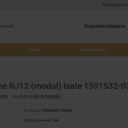
Katalogi prod
Outlet
Konfiguratory
e
ne RJ12 (moduł) białe 1591532-0
-030
Kod EAN:
5902787558383
Producent:
KONTAKT-SIMON
Bezhalogenowe:
Tak