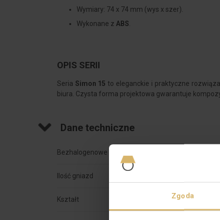
Wymiary: 74 x 74 mm (wys x szer).
Wykonane z
ABS
.
OPIS SERII
Seria
Simon 15
to eleganckie i praktyczne rozwiąz
biura. Czysta forma projektowa gwarantuje kompozy
Dane techniczne
Bezhalogenowe
Tak
Ilość gniazd
2
Zgoda
Kształt
Kwadra