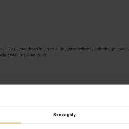
ania. Dzięki łagodnym kolorom seria daje możliwośd subtelnego dosto
cję z wieloma wnętrzami.
Głębokość [mm]
Kolor
Szczegóły
towy
Materiał