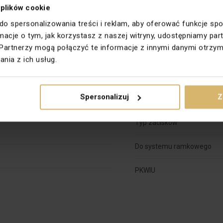


Montaż
 plików cookie
 do spersonalizowania treści i reklam, aby oferować funkcje sp
Rodzina
ormacje o tym, jak korzystasz z naszej witryny, udostępniamy 
iczne
Partnerzy mogą połączyć te informacje z innymi danymi otrzym
Szerokość [mm]
nia z ich usług.
Wysokość [mm]
kowy
Spersonalizuj
Z
Wykończenie powierzchni
ne
Typ zacisków
Do systemu ramkowego
PKWIU