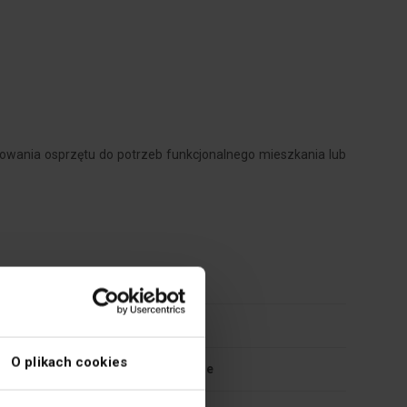
sowania osprzętu do potrzeb funkcjonalnego mieszkania lub
33
Biały
O plikach cookies
Tworzywo sztuczne