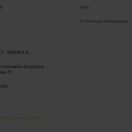
6)
Kolor
Z ochroną przeciwpyłową
 - SIMON S.A.
Czechowice-Dziedzice
ska 21
5366
20e71_Simon_15.pdf