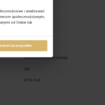
Podtynkowy
ołecznościowe i analizować
SIMON 15
partnerom społecznościowym,
anymi od Ciebie lub
74
74
ezwól na wszystkie
Błyszczące
Zacisk przebijający izolację
Tak
27.33.13.0