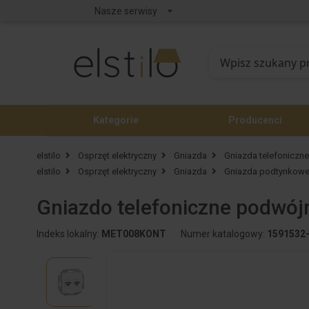
Nasze serwisy
Kategorie
Producenci
elstilo
Osprzęt elektryczny
Gniazda
Gniazda telefoniczne
elstilo
Osprzęt elektryczny
Gniazda
Gniazda podtynkow
Gniazdo telefoniczne podwój
Indeks lokalny:
MET008KONT
Numer katalogowy:
1591532