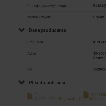
Rodzaj złącza wtykowego
RJ12 6(
Kierunek wylotu
Prosty
Dane producenta
Producent
KONTAKT
Adres
43-500 
Bestwiń
NIP
652000
Pliki do pobrania
K-
55953835
S_268D_2021_PL_gniazdka_RJ11_RJ12.pdf