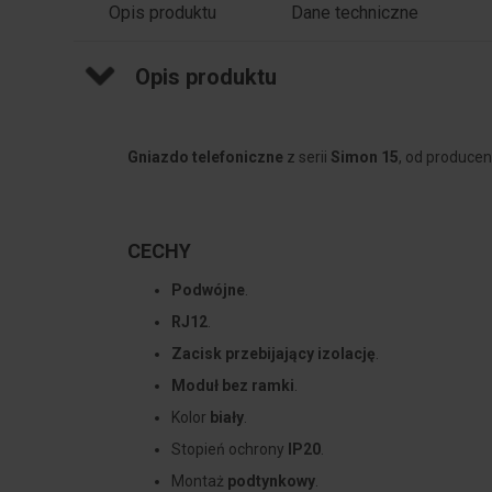
Opis produktu
Dane techniczne
Opis produktu
Gniazdo telefoniczne
z serii
Simon 15
, od produce
CECHY
Podwójne
.
RJ12
.
Zacisk przebijający izolację
.
Moduł bez ramki
.
Kolor
biały
.
Stopień ochrony
IP20
.
Montaż
podtynkowy
.