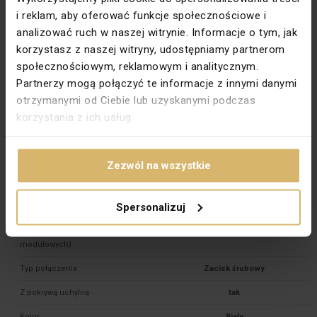
Przesłony torów prądowych
Nie
i reklam, aby oferować funkcje społecznościowe i
analizować ruch w naszej witrynie. Informacje o tym, jak
Na klucz DATA
Nie
korzystasz z naszej witryny, udostępniamy partnerom
Do systemu ramkowego
Nie
społecznościowym, reklamowym i analitycznym.
Partnerzy mogą połączyć te informacje z innymi danymi
Kolor pokrywy
W kolorze gniazda
otrzymanymi od Ciebie lub uzyskanymi podczas
Materiał dokładny
ABS 

korzystania z ich usług.
PKWIU
27.33.13.0
Zezwól na wszystkie
Pozostałe dane techniczne
Spersonalizuj
Liczba jednostek
3
Liczba modułów (dla systemów
1
modułowych)
Typ połączenia
Zacisk śrubowy
Z pokrywą uchylną
tak
Kolor
Biały