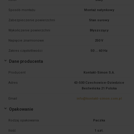
Sposób montażu
Montaż natynkowy
Zabezpieczenie powierzchni
Stan surowy
Wykończenie powierzchni
Błyszczący
Napięcie znamionowe
250 V
Zakres częstotliwości
50 ... 60 Hz
Dane producenta
Producent
Kontakt-Simon S.A.
Adres
43-500 Czechowice-Dziedzice
Bestwińska 21 Polska
Email
info@kontakt-simon.com.pl
Opakowanie
Rodzaj opakowania
Paczka
Ilość
1 szt.