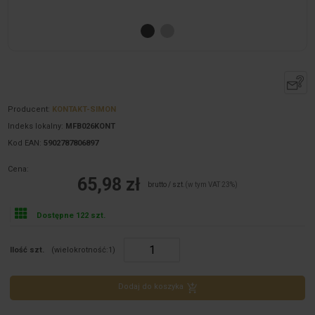
Producent:
KONTAKT-SIMON
Indeks lokalny:
MFB026KONT
Kod EAN:
5902787806897
Cena:
65,98 zł
brutto / szt.
(w tym VAT 23%)
Dostępne 122 szt.
Ilość szt.
(wielokrotność:
1
)
Dodaj do koszyka