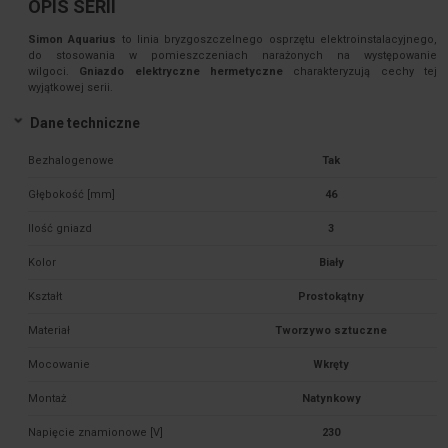
OPIS SERII
Simon Aquarius
to linia bryzgoszczelnego osprzętu elektroinstalacyjnego,
do stosowania w pomieszczeniach narażonych na występowanie
wilgoci.
Gniazdo elektryczne hermetyczne
charakteryzują cechy tej
wyjątkowej serii.
Dane techniczne
Bezhalogenowe
Tak
Głębokość [mm]
46
Ilość gniazd
3
Kolor
Biały
Kształt
Prostokątny
Materiał
Tworzywo sztuczne
Mocowanie
Wkręty
Montaż
Natynkowy
Napięcie znamionowe [V]
230