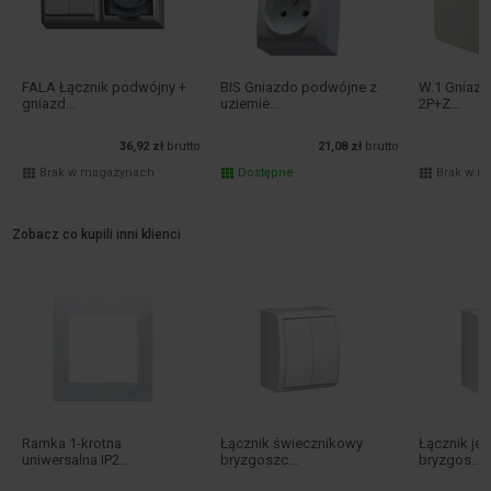
FALA Łącznik podwójny +
BIS Gniazdo podwójne z
W.1 Gniazd
gniazd...
uziemie...
2P+Z...
36,92 zł
brutto
21,08 zł
brutto
Brak w magazynach
Dostępne
Brak w m
Zobacz co kupili inni klienci
Ramka 1-krotna
Łącznik świecznikowy
Łącznik j
uniwersalna IP2...
bryzgoszc...
bryzgos...