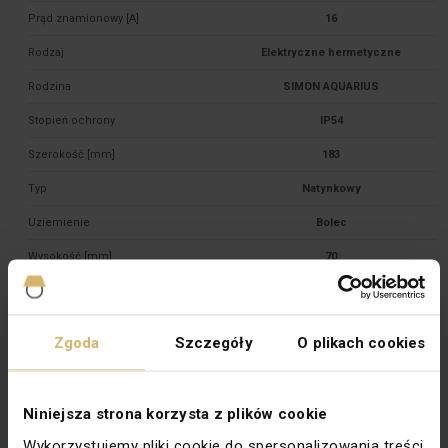
Prąd znamionowy [A]
16
Rodzaj
Elektryczne hermetyczne
Rodzina
SIMON AQUARIUS
Stopień ochrony
IP54
Szerokość [mm]
183
Typ
Natynkowy
Uziemienie
Bolec
Wysokość [mm]
70
Zabezpieczenie powierzchni
Naturalne
Wykończenie powierzchni
Błyszczące
Zgoda
Szczegóły
O plikach cookies
Podświetlenie
Nie
Typ zacisków
Gwintowe
Niniejsza strona korzysta z plików cookie
Standard
Europejski
Wykorzystujemy pliki cookie do spersonalizowania treści