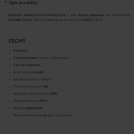
Opis produktu
Gniazdo elektryczne hermetyczne
z serii
Simon Aquarius
, od producenta
Kontakt Simon
. Numer katalogowy produktu to
AQGZ1-3/11
.
CECHY
Potrójne
.
Z uziemieniem
; bolec uziemiający.
Zaciski śrubowe
.
Kolor gniazda
biały
.
Klapka w kolorze białym.
Prąd znamionowy
16A
.
Napięcie znamionowe
230V
.
Stopień ochrony
IP54
.
Montaż
natynkowy
.
Mocowanie na wkręty (np. do puszki).