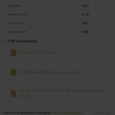
Waga (kg)
0,257
Szerokość (m)
0,110
Długość (m)
0,051
Głębokość (m)
0,285
Pliki do pobrania
8736,AQGZ1-3_11.pdf
559538b45ed98_Simon_Aquarius.pdf
K-S_257E_2023_PL_EN_CZ_SK Gniazd_wty Aquarius
NR.pdf
Zobacz inne produkty w kategorii:
Gniazda elektryczne
zobacz więcej