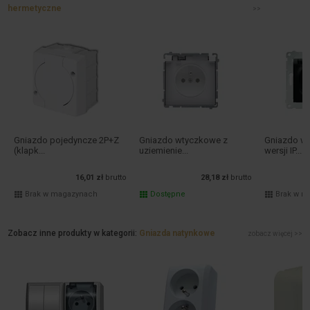
hermetyczne
>>
Gniazdo pojedyncze 2P+Z
Gniazdo wtyczkowe z
Gniazdo w
(klapk...
uziemienie...
wersji IP...
16,01 zł
brutto
28,18 zł
brutto
Brak w magazynach
Dostępne
Brak w m
Zobacz inne produkty w kategorii:
Gniazda natynkowe
zobacz więcej >>