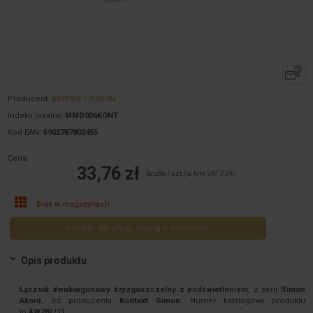
Producent:
KONTAKT-SIMON
Indeks lokalny:
MMD006KONT
Kod EAN:
5902787802455
Cena:
33,76 zł
brutto / szt.
(w tym VAT 23%)
Brak w magazynach
Produkt wycofany, zapytaj o zamiennik
Opis produktu
Łącznik dwubiegunowy bryzgoszczelny z podświetleniem
, z serii
Simon
Akord
, od producenta
Kontakt Simon
. Numer katalogowy produktu
to
AW2BL/11
.