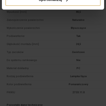
Typ
Podtynkowy
Wysokość [mm]
80,5
Zabezpieczenie powierzchni
Naturalne
Wykończenie powierzchni
Błyszczące
Podświetlenie
Tak
Głębokość montażu [mm]
24,5
Typ zacisków
Gwintowe
Do systemu ramkowego
Nie
Materiał dokładny
PC
Rodzaj podświetlenia
Lampka tląca
Kolor podświetlenia
Pomarańczowy
PKWIU
27.33.11.0
Pozostałe dane techniczne