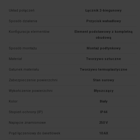
Układ połączeń
Łącznik 2-biegunowy
Sposób działania
Przycisk wahadłowy
Konfiguracja elementów
Element podstawowy z kompletną
obudową
Sposób montażu
Montaż podtynkowy
Materiał
Tworzywo sztuczne
Gatunek materiału
Tworzywo termoplastyczne
Zabezpieczenie powierzchni
Stan surowy
Wykończenie powierzchni
Błyszczący
Kolor
Biały
Stopień ochrony (IP)
IP44
Napięcie znamionowe
250 V
Prąd łączeniowy do świetlówek
10 AX