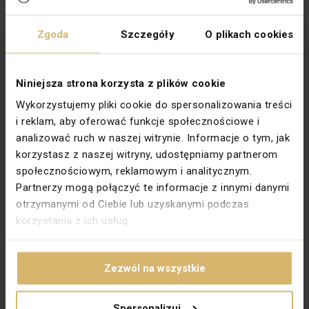
Kolor
Biały
Zgoda
Szczegóły
O plikach cookies
Kształt
Prostokątny
Materiał
Tworzywo sztuczne
Niniejsza strona korzysta z plików cookie
Mocowanie
Pazurki 

Wykorzystujemy pliki cookie do spersonalizowania treści
i reklam, aby oferować funkcje społecznościowe i
Montaż
Podtynkowy
analizować ruch w naszej witrynie. Informacje o tym, jak
Napięcie znamionowe [V]
230
korzystasz z naszej witryny, udostępniamy partnerom
Prąd znamionowy [A]
10
społecznościowym, reklamowym i analitycznym.
Partnerzy mogą połączyć te informacje z innymi danymi
Rodzaj
Dwubiegunowe
otrzymanymi od Ciebie lub uzyskanymi podczas
Rodzina
SIMON AKORD
korzystania z ich usług.
Stopień ochrony
IP44
Symbol
0-1 

Zezwól na wszystkie
Szerokość [mm]
92
Spersonalizuj