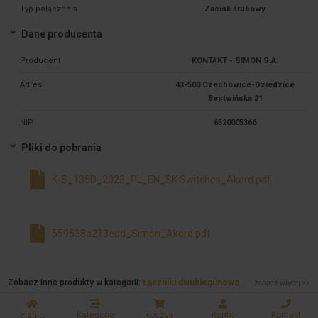
Typ połączenia
Zacisk śrubowy
Dane producenta
Producent
KONTAKT - SIMON S.A.
Adres
43-500 Czechowice-Dziedzice
Bestwińska 21
NIP
6520005366
Pliki do pobrania
K-S_135D_2023_PL_EN_SK Switches_Akord.pdf
559538a213edd_Simon_Akord.pdf
Zobacz inne produkty w kategorii:
Łączniki dwubiegunowe
zobacz więcej >>
Elstilo
Kategorie
Koszyk
Konto
Kontakt