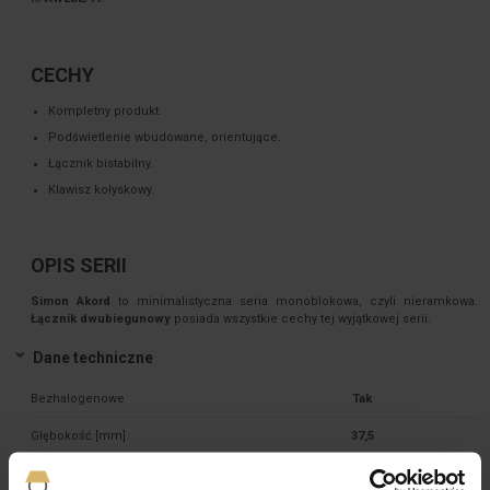
CECHY
Kompletny produkt.
Podświetlenie wbudowane, orientujące.
Łącznik bistabilny.
Klawisz kołyskowy.
OPIS SERII
Simon Akord
to minimalistyczna seria monoblokowa, czyli nieramkowa.
Łącznik dwubiegunowy
posiada wszystkie cechy tej wyjątkowej serii.
Dane techniczne
Bezhalogenowe
Tak
Głębokość [mm]
37,5
Ilość klawiszy
1