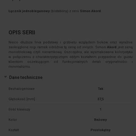
Łącznik jednobiegunowy
(bistabilny) z serii
Simon Akord
.
OPIS SERII
Nieco dłuższa linia podstawy i grzbietu względem boków oraz wyraźnie
zaokrąglone rogi ramek odróżnia tę serię od innych. Simon
Akord
jest serią
monoblokową czyli nieramkową. Oszczędna, ale wysmakowana kolorystyka
w połączeniu z charakterystycznym obłym kształtem przypadnie do gustu
klientom oczekującym od funkcjonalnych detali oryginalności i
minimalizmu.
Dane techniczne
Bezhalogenowe
Tak
Głębokość [mm]
37,5
Ilość klawiszy
1
Kolor
Beżowy
Kształt
Prostokątny