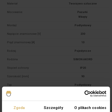
Materiał
Tworzywo sztuczne
Mocowanie
Pazurki 

Montaż
Podtynkowy
Napięcie znamionowe [V]
230
Prąd znamionowy [A]
10
Rodzaj
Pojedyncze
Rodzina
SIMON AKORD
Stopień ochrony
IP20
Szerokość [mm]
90
Typ
Podtynkowy
Wysokość [mm]
80,5
Zabezpieczenie powierzchni
Naturalne
Zgoda
Szczegóły
O plikach cookies
Wykończenie powierzchni
Błyszczące