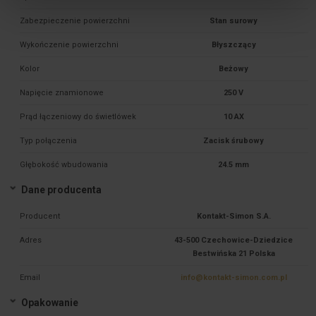
Zabezpieczenie powierzchni
Stan surowy
Wykończenie powierzchni
Błyszczący
Kolor
Beżowy
Napięcie znamionowe
250 V
Prąd łączeniowy do świetlówek
10 AX
Typ połączenia
Zacisk śrubowy
Głębokość wbudowania
24.5 mm
Dane producenta
Producent
Kontakt-Simon S.A.
Adres
43-500 Czechowice-Dziedzice
Bestwińska 21 Polska
Email
info@kontakt-simon.com.pl
Opakowanie