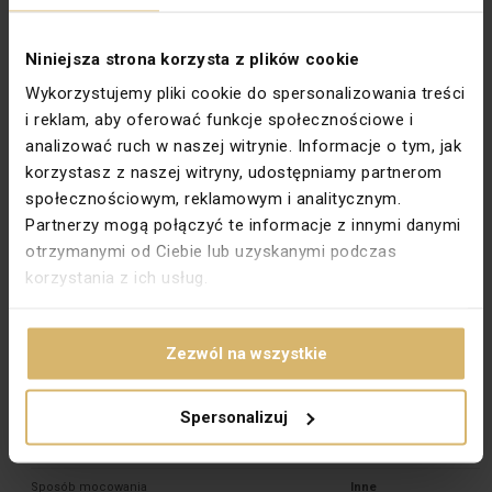
Podświetlenie
Nie
Niniejsza strona korzysta z plików cookie
Głębokość montażu [mm]
24,5
Wykorzystujemy pliki cookie do spersonalizowania treści
Typ zacisków
Gwintowe \ Bezgwintowe
i reklam, aby oferować funkcje społecznościowe i
Do systemu ramkowego
Nie
analizować ruch w naszej witrynie. Informacje o tym, jak
korzystasz z naszej witryny, udostępniamy partnerom
Materiał dokładny
PC
społecznościowym, reklamowym i analitycznym.
PKWIU
27.33.11.0
Partnerzy mogą połączyć te informacje z innymi danymi
otrzymanymi od Ciebie lub uzyskanymi podczas
korzystania z ich usług.
Pozostałe dane techniczne
Układ połączeń
Łącznik 1-biegunowy
Zezwól na wszystkie
Sposób działania
Inne
Konfiguracja elementów
Element podstawowy z kompletną
obudową
Spersonalizuj
Sposób montażu
Montaż podtynkowy
Sposób mocowania
Inne