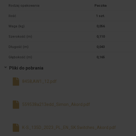
Rodzaj opakowania
Paczka
Ilość
1 szt.
Waga (kg)
0,056
Szerokość (m)
0,110
Długość (m)
0,043
Głębokość (m)
0,165
Pliki do pobrania
8458,AW1_12.pdf
559538a213edd_Simon_Akord.pdf
K-S_135D_2023_PL_EN_SK Switches_Akord.pdf