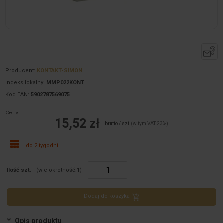
Producent:
KONTAKT-SIMON
Indeks lokalny:
MMP022KONT
Kod EAN:
5902787569075
Cena:
15,52 zł
brutto / szt.
(w tym VAT 23%)
do 2 tygodni
Ilość szt.
(wielokrotność:
1
)
Dodaj do koszyka
Opis produktu