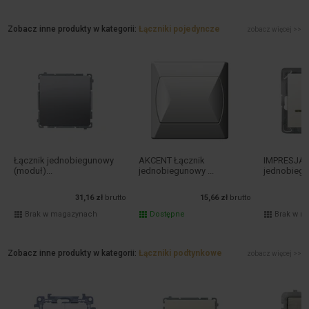
Zobacz inne produkty w kategorii:
Łączniki pojedyncze
zobacz więcej >>
Łącznik jednobiegunowy
AKCENT Łącznik
IMPRESJA 
(moduł)...
jednobiegunowy ...
jednobiegu
31,16 zł
brutto
15,66 zł
brutto
Brak w magazynach
Dostępne
Brak w m
Zobacz inne produkty w kategorii:
Łączniki podtynkowe
zobacz więcej >>