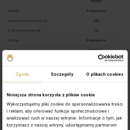
Montaż
Podtynkowy
Napięcie znamionowe [V]
230
Prąd znamionowy [A]
16
Rodzaj
Pojedyncze
Rodzina
SIMON 15
Stopień ochrony
IP20
Szerokość [mm]
74
Zgoda
Szczegóły
O plikach cookies
Typ
Podtynkowy
Wysokość [mm]
74
Niniejsza strona korzysta z plików cookie
Zabezpieczenie powierzchni
Naturalne
Wykorzystujemy pliki cookie do spersonalizowania treści
Wykończenie powierzchni
Błyszczące
i reklam, aby oferować funkcje społecznościowe i
analizować ruch w naszej witrynie. Informacje o tym, jak
Podświetlenie
Nie
korzystasz z naszej witryny, udostępniamy partnerom
Głębokość montażu [mm]
25