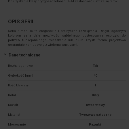
Do uzyskania klasy bryzgoszczelności IP44 zastosować uszczelkę ramki.
OPIS SERII
Seria Simon 15 to eleganckie i praktyczne rozwiązania. Dzięki łagodnym
kolorom seria daje możliwośd subtelnego dostosowania osprzętu do
potrzeb funkcjonalnego mieszkania lub biura. Czysta forma projektowa
gwarantuje kompozycję z wieloma wnętrzami.
Dane techniczne
Bezhalogenowe
Tak
Głębokość [mm]
40
Ilość klawiszy
1
Kolor
Biały
Kształt
Kwadratowy
Materiał
Tworzywo sztuczne
Mocowanie
Pazurki 
