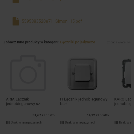
5595383520e71_Simon_15.pdf
Zobacz inne produkty w kategorii:
Łączniki pojedyncze
zobacz więcej >>
ARIA Łącznik
PI Łącznik jednobiegunowy
KARO Łącz
jednobiegunowy sz...
biał...
jednobiegu
31,67 zł
brutto
14,12 zł
brutto
Brak w magazynach
Brak w magazynach
Brak w m