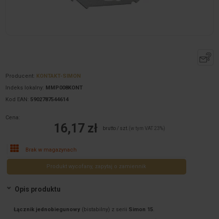
Producent:
KONTAKT-SIMON
Indeks lokalny:
MMP008KONT
Kod EAN:
5902787544614
Cena:
16,17 zł
brutto / szt.
(w tym VAT 23%)
Brak w magazynach
Produkt wycofany, zapytaj o zamiennik
Opis produktu
Łącznik jednobiegunowy
(bistabilny) z serii
Simon 15
.