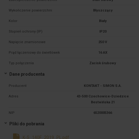
Wykończenie powierzchni
Błyszczący
Kolor
Biały
Stopień ochrony (IP)
IP20
Napięcie znamionowe
250 V
Prąd łączeniowy do świetlówek
16 AX
Typ połączenia
Zacisk śrubowy
Dane producenta
Producent
KONTAKT - SIMON S.A.
Adres
43-500 Czechowice-Dziedzice
Bestwińska 21
NIP
6520005366
Pliki do pobrania
K-S_140F_2019_PL.pdf