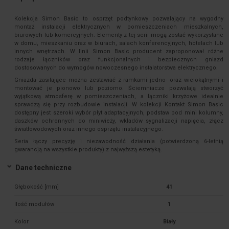
Kolekcja Simon Basic to osprzęt podtynkowy pozwalający na wygodny
montaż instalacji elektrycznych w pomieszczeniach mieszkalnych,
biurowych lub komercyjnych. Elementy z tej serii mogą zostać wykorzystane
w domu, mieszkaniu oraz w biurach, salach konferencyjnych, hotelach lub
innych wnętrzach. W linii Simon Basic producent zaproponował różne
rodzaje łączników oraz funkcjonalnych i bezpiecznych gniazd
dostosowanych do wymogów nowoczesnego instalatorstwa elektrycznego.
Gniazda zasilające można zestawiać z ramkami jedno- oraz wielokątnymi i
montować je pionowo lub poziomo. Ściemniacze pozwalają stworzyć
wyjątkową atmosferę w pomieszczeniach, a łączniki krzyżowe idealnie
sprawdzą się przy rozbudowie instalacji. W kolekcji Kontakt Simon Basic
dostępny jest szeroki wybór płyt adaptacyjnych, podstaw pod mini kolumny,
daszków ochronnych do miniwieży, wkładów sygnalizacji napięcia, złącz
światłowodowych oraz innego osprzętu instalacyjnego.
Seria łączy precyzję i niezawodność działania (potwierdzoną 6-letnią
gwarancją na wszystkie produkty) z najwyższą estetyką.
Dane techniczne
Głębokość [mm]
41
Ilość modułów
1
Kolor
Biały