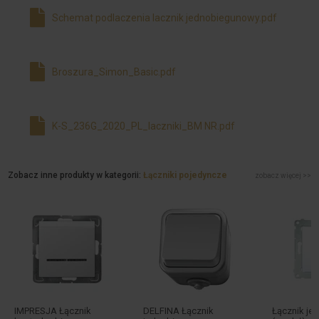
Schemat podlaczenia lacznik jednobiegunowy.pdf
Broszura_Simon_Basic.pdf
K-S_236G_2020_PL_laczniki_BM NR.pdf
Zobacz inne produkty w kategorii:
Łączniki pojedyncze
zobacz więcej >>
IMPRESJA Łącznik
DELFINA Łącznik
Łącznik j