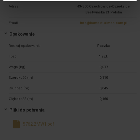
Adres
43-500 Czechowice-Dziedzice
Bestwińska 21 Polska
Email
info@kontakt-simon.com.pl
Opakowanie
Rodzaj opakowania
Paczka
Ilość
1 szt.
Waga (kg)
0,077
Szerokość (m)
0,110
Długość (m)
0,045
Głębokość (m)
0,160
Pliki do pobrania
5762,BMW1.pdf