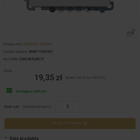
Producent:
KONTAKT-SIMON
Indeks lokalny:
MMP115KONT
Kod EAN:
5902787568177
Cena:
19,35 zł
brutto / szt.
(w tym VAT 23%)
Dostępne 260 szt.
Ilość szt.
(wielokrotność:
1
)
Dodaj do koszyka
Opis produktu