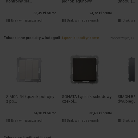
kontrolny bia...
jednobiegunowy...
(moduł)...
33,49 zł
brutto
24,72 zł
brutto
Brak w magazynach
Brak w magazynach
Brak w m
Zobacz inne produkty w kategorii:
Łączniki podtynkowe
zobacz więcej >>
SIMON 54 Łącznik potrójny
SONATA Łącznik schodowy
SIMON BAS
z po...
czekol...
dwubieguno
64,10 zł
brutto
38,63 zł
brutto
Brak w magazynach
Brak w magazynach
Brak w m