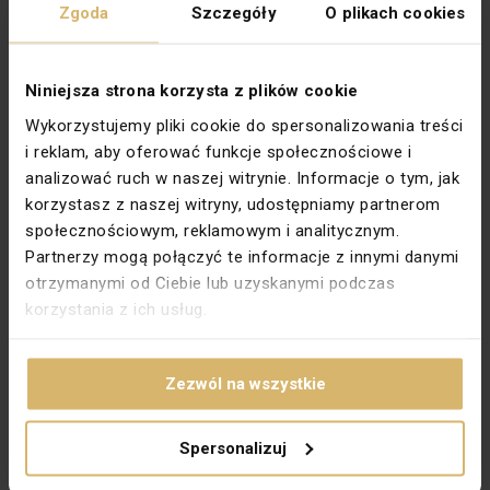
Sposób działania
Inne
Zgoda
Szczegóły
O plikach cookies
Konfiguracja elementów
Element podstawowy z centralną
plakietką osłonową
Niniejsza strona korzysta z plików cookie
Sposób montażu
Montaż podtynkowy
Wykorzystujemy pliki cookie do spersonalizowania treści
Sposób mocowania
Inne
i reklam, aby oferować funkcje społecznościowe i
Zabezpieczenie powierzchni
Stan surowy
analizować ruch w naszej witrynie. Informacje o tym, jak
korzystasz z naszej witryny, udostępniamy partnerom
Wykończenie powierzchni
Błyszczący
społecznościowym, reklamowym i analitycznym.
Kolor
Biały
Partnerzy mogą połączyć te informacje z innymi danymi
otrzymanymi od Ciebie lub uzyskanymi podczas
Napięcie znamionowe
250 V
korzystania z ich usług.
Prąd łączeniowy do świetlówek
10 AX
Typ połączenia
Wtyk samozaciskowy
Zezwól na wszystkie
Głębokość wbudowania
24 mm
Dane producenta
Spersonalizuj
Producent
Kontakt-Simon S.A.