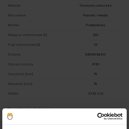
Materiał
Tworzywo sztuczne
Mocowanie
Pazurki / wkręty
Montaż
Podtynkowy
Napięcie znamionowe [V]
230
Prąd znamionowy [A]
10
Rodzina
SIMON BASIC
Stopień ochrony
IP20
Szerokość [mm]
75
Wysokość [mm]
75
PKWIU
27.33.11.0
Pozostałe dane techniczne
Układ połączeń
Łącznik 1-biegunowy