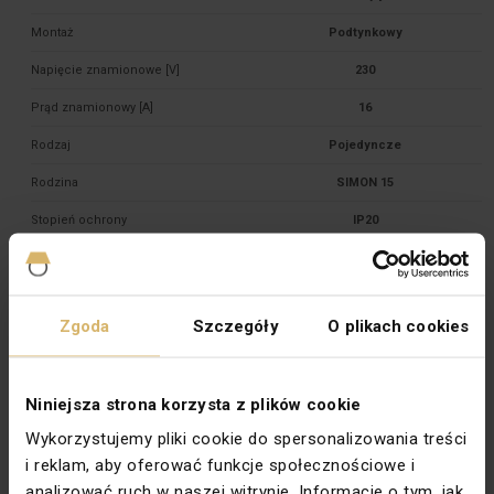
Montaż
Podtynkowy
Napięcie znamionowe [V]
230
Prąd znamionowy [A]
16
Rodzaj
Pojedyncze
Rodzina
SIMON 15
Stopień ochrony
IP20
Szerokość [mm]
74
Typ
Podtynkowy
Zgoda
Szczegóły
O plikach cookies
Wysokość [mm]
74
Zabezpieczenie powierzchni
Lakierowanie
Niniejsza strona korzysta z plików cookie
Wykończenie powierzchni
Matowe
Wykorzystujemy pliki cookie do spersonalizowania treści
Kolor dokładny
Aluminiowy metalizowany
i reklam, aby oferować funkcje społecznościowe i
Podświetlenie
Tak
analizować ruch w naszej witrynie. Informacje o tym, jak