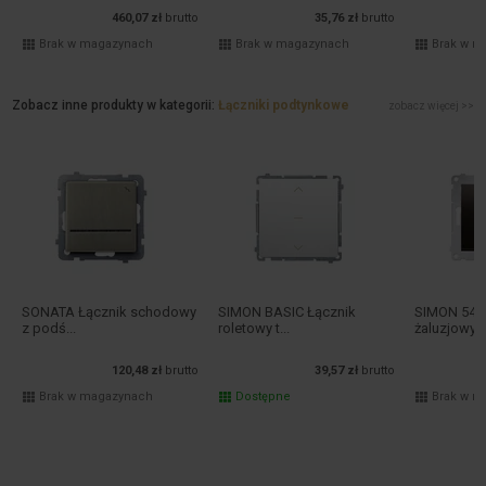
460,07 zł
brutto
35,76 zł
brutto
Brak w magazynach
Brak w magazynach
Brak w m
Zobacz inne produkty w kategorii:
Łączniki podtynkowe
zobacz więcej >>
SONATA Łącznik schodowy
SIMON BASIC Łącznik
SIMON 54 Ł
z podś...
roletowy t...
żaluzjowy tr
120,48 zł
brutto
39,57 zł
brutto
Brak w magazynach
Dostępne
Brak w m