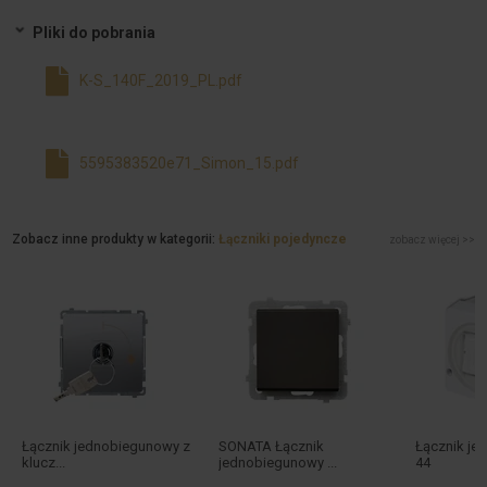
Pliki do pobrania
K-S_140F_2019_PL.pdf
5595383520e71_Simon_15.pdf
Zobacz inne produkty w kategorii:
Łączniki pojedyncze
zobacz więcej >>
Łącznik jednobiegunowy z
SONATA Łącznik
Łącznik je
klucz...
jednobiegunowy ...
44