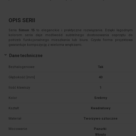
OPIS SERII
Seria
Simon 15
to eleganckie i praktyczne rozwiązania. Dzięki łagodnym
kolorom seria daje możliwośd subtelnego dostosowania osprzętu do
potrzeb funkcjonalnego mieszkania lub biura. Czysta forma projektowa
gwarantuje kompozycję z wieloma wnętrzami.
Dane techniczne
Bezhalogenowe
Tak
Głębokość [mm]
40
Ilość klawiszy
1
Kolor
Srebrny
Kształt
Kwadratowy
Materiał
Tworzywo sztuczne
Mocowanie
Pazurki 
