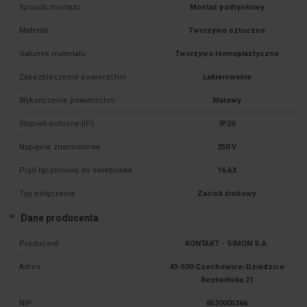
Sposób montażu
Montaż podtynkowy
Materiał
Tworzywo sztuczne
Gatunek materiału
Tworzywo termoplastyczne
Zabezpieczenie powierzchni
Lakierowanie
Wykończenie powierzchni
Matowy
Stopień ochrony (IP)
IP20
Napięcie znamionowe
250 V
Prąd łączeniowy do świetlówek
16 AX
Typ połączenia
Zacisk śrubowy
Dane producenta
Producent
KONTAKT - SIMON S.A.
Adres
43-500 Czechowice-Dziedzice
Bestwińska 21
NIP
6520005366