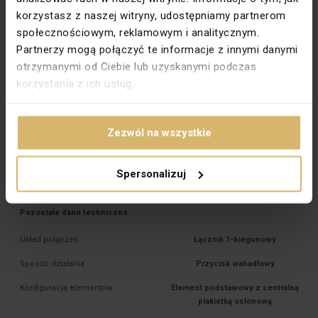
korzystasz z naszej witryny, udostępniamy partnerom
Głębokość montażu [mm]
25
społecznościowym, reklamowym i analitycznym.
Typ zacisków
Gwintowe \ Bezgwintowe
Partnerzy mogą połączyć te informacje z innymi danymi
otrzymanymi od Ciebie lub uzyskanymi podczas
Do systemu ramkowego
Tak
korzystania z ich usług.
Materiał dokładny
ABS
Rodzaj podświetlenia
Orientujące 

Zezwól na wszystkie
Kolor podświetlenia
Czerwony
Spersonalizuj
PKWIU
27.33.11.0
Pozostałe dane techniczne
Układ połączeń
Łącznik 1-biegunowy
Sposób działania
Przycisk wahadłowy
Konfiguracja elementów
Element podstawowy z centralną
plakietką osłonową