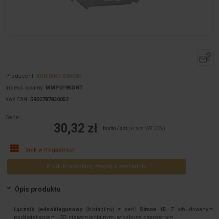
Producent:
KONTAKT-SIMON
Indeks lokalny:
MMP019KONT
Kod EAN:
5902787830052
Cena:
30,32 zł
brutto / szt.
(w tym VAT 23%)
Brak w magazynach
Produkt wycofany, zapytaj o zamiennik
Opis produktu
Łącznik jednobiegunowy
(bistabilny) z serii
Simon 15
. Z wbudowanym
podświetleniem LED niewymienialnym, w kolorze czerwonym.