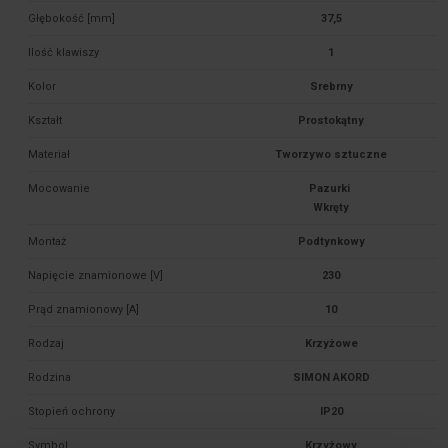
Głębokość [mm]
37,5
Ilość klawiszy
1
Kolor
Srebrny
Kształt
Prostokątny
Materiał
Tworzywo sztuczne
Mocowanie
Pazurki 

Montaż
Podtynkowy
Napięcie znamionowe [V]
230
Prąd znamionowy [A]
10
Rodzaj
Krzyżowe
Rodzina
SIMON AKORD
Stopień ochrony
IP20
Symbol
Krzyżowy