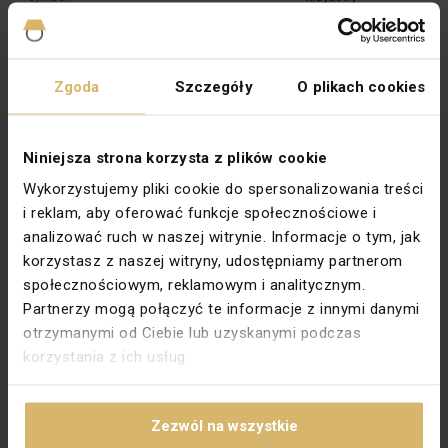
Szerokość [mm]
90
Typ
Podtynkowy
Zgoda
Szczegóły
O plikach cookies
Wysokość [mm]
80,5
Zabezpieczenie powierzchni
Lakierowanie
Niniejsza strona korzysta z plików cookie
Wykończenie powierzchni
Matowe
Wykorzystujemy pliki cookie do spersonalizowania treści
Kolor dokładny
Satynowy metalizowany
i reklam, aby oferować funkcje społecznościowe i
analizować ruch w naszej witrynie. Informacje o tym, jak
Podświetlenie
Nie
korzystasz z naszej witryny, udostępniamy partnerom
Głębokość montażu [mm]
24,5
społecznościowym, reklamowym i analitycznym.
Typ zacisków
Gwintowe
Partnerzy mogą połączyć te informacje z innymi danymi
otrzymanymi od Ciebie lub uzyskanymi podczas
Do systemu ramkowego
Nie
korzystania z ich usług.
Materiał dokładny
PC
PKWIU
27.33.11.0
Zezwól na wszystkie