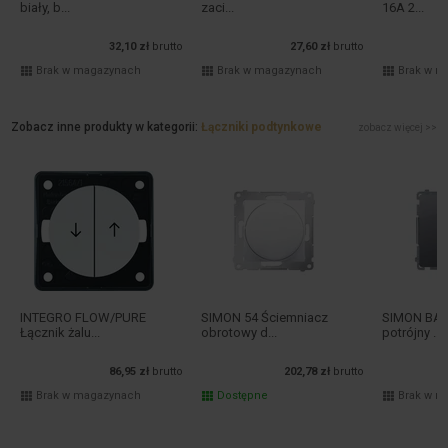
biały, b...
zaci...
16A 2...
32,10 zł
brutto
27,60 zł
brutto
Brak w magazynach
Brak w magazynach
Brak w m
Zobacz inne produkty w kategorii:
Łączniki podtynkowe
zobacz więcej >>
INTEGRO FLOW/PURE
SIMON 54 Ściemniacz
SIMON BASI
Łącznik żalu...
obrotowy d...
potrójny ...
86,95 zł
brutto
202,78 zł
brutto
Brak w magazynach
Dostępne
Brak w m