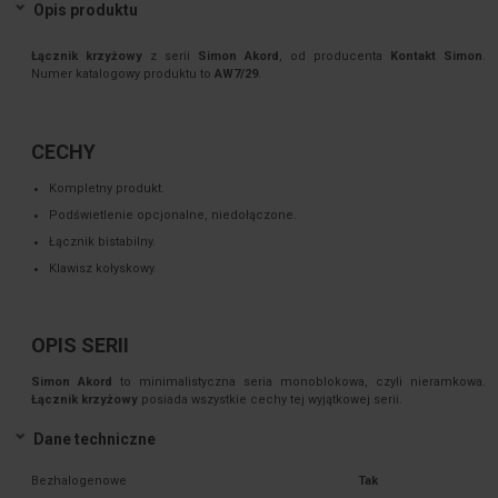
Opis produktu
Łącznik krzyżowy
z serii
Simon Akord
, od producenta
Kontakt Simon
.
Numer katalogowy produktu to
AW7/29
.
CECHY
Kompletny produkt.
Podświetlenie opcjonalne, niedołączone.
Łącznik bistabilny.
Klawisz kołyskowy.
OPIS SERII
Simon Akord
to minimalistyczna seria monoblokowa, czyli nieramkowa.
Łącznik krzyżowy
posiada wszystkie cechy tej wyjątkowej serii.
Dane techniczne
Bezhalogenowe
Tak