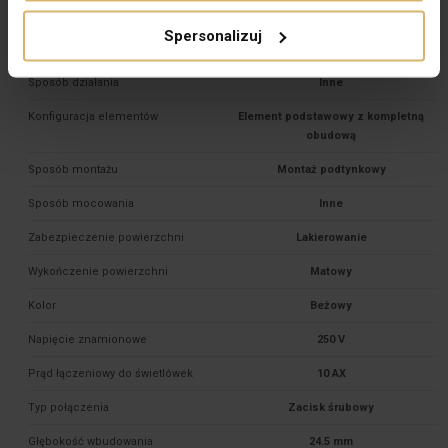
Pozostałe dane techniczne
Spersonalizuj
Układ połączeń
Łącznik krzyżowy
Sposób działania
Inne
Konfiguracja elementów
Element podstawowy z kompletną
obudową
Sposób montażu
Montaż podtynkowy
Sposób mocowania
Inne
Zabezpieczenie powierzchni
Lakierowanie
Wykończenie powierzchni
Matowy
Kolor
Beżowy
Napięcie znamionowe
250 V
Prąd łączeniowy do świetlówek
10 AX
Typ połączenia
Zacisk śrubowy
Głębokość wbudowania
24.5 mm