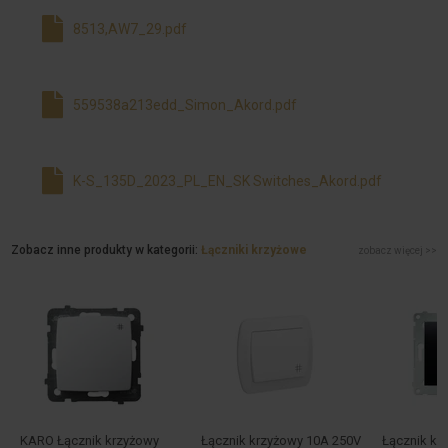
8513,AW7_29.pdf
559538a213edd_Simon_Akord.pdf
K-S_135D_2023_PL_EN_SK Switches_Akord.pdf
Zobacz inne produkty w kategorii:
Łączniki krzyżowe
zobacz więcej >>
KARO Łącznik krzyżowy
Łącznik krzyżowy 10A 250V
Łącznik kr