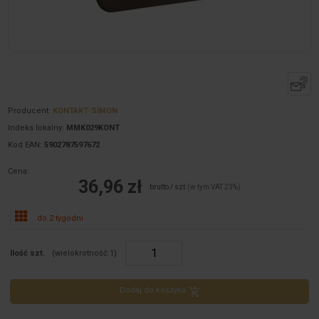
Producent:
KONTAKT-SIMON
Indeks lokalny:
MMK029KONT
Kod EAN:
5902787597672
Cena:
36,96 zł
brutto / szt.
(w tym VAT 23%)
do 2 tygodni
Ilość szt.
(wielokrotność:
1
)
Dodaj do koszyka