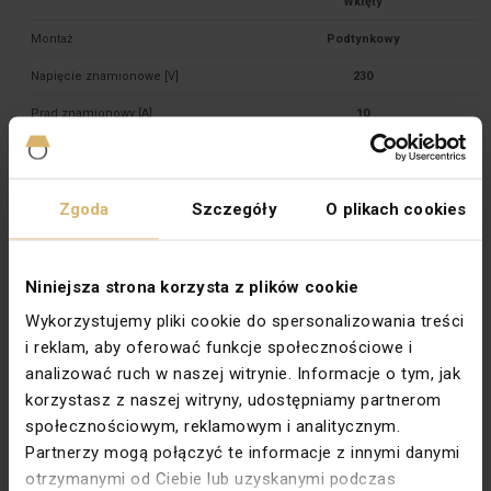
Montaż
Podtynkowy
Napięcie znamionowe [V]
230
Prąd znamionowy [A]
10
Rodzaj
Schodowe
Rodzina
SIMON AKORD
Zgoda
Szczegóły
O plikach cookies
Stopień ochrony
IP20
Symbol
Schody
Niniejsza strona korzysta z plików cookie
Szerokość [mm]
90
Wykorzystujemy pliki cookie do spersonalizowania treści
Typ
Podtynkowy
i reklam, aby oferować funkcje społecznościowe i
analizować ruch w naszej witrynie. Informacje o tym, jak
Wysokość [mm]
80,5
korzystasz z naszej witryny, udostępniamy partnerom
Zabezpieczenie powierzchni
Naturalne
społecznościowym, reklamowym i analitycznym.
Wykończenie powierzchni
Błyszczące
Partnerzy mogą połączyć te informacje z innymi danymi
otrzymanymi od Ciebie lub uzyskanymi podczas
Podświetlenie
Nie