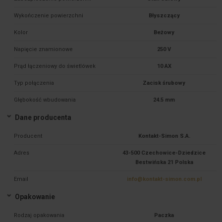
Wykończenie powierzchni
Błyszczący
Kolor
Beżowy
Napięcie znamionowe
250 V
Prąd łączeniowy do świetlówek
10 AX
Typ połączenia
Zacisk śrubowy
Głębokość wbudowania
24.5 mm
Dane producenta
Producent
Kontakt-Simon S.A.
Adres
43-500 Czechowice-Dziedzice
Bestwińska 21 Polska
Email
info@kontakt-simon.com.pl
Opakowanie
Rodzaj opakowania
Paczka