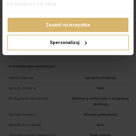
korzystania z ich usług.
Głębokość montażu [mm]
24,5
Typ zacisków
Gwintowe
Zezwól na wszystkie
Do systemu ramkowego
Nie
Materiał dokładny
PC
Spersonalizuj
PKWIU
27.33.11.0
Pozostałe dane techniczne
Układ połączeń
Łącznik schodowy
Sposób działania
Inne
Konfiguracja elementów
Element podstawowy z kompletną
obudową
Sposób montażu
Montaż podtynkowy
Sposób mocowania
Inne
Zabezpieczenie powierzchni
Stan surowy