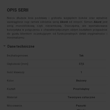
OPIS SERII
Nieco dłuższa linia podstawy i grzbietu względem boków oraz wyraźnie
zaokrąglone rogi ramek odróżnia serię
Akord
od innych. Simon
Akord
jest
serią monoblokową czyli nieramkową. Oszczędna, ale wysmakowana
kolorystyka w połączeniu z charakterystycznym obłym kształtem przypadnie
do gustu klientom oczekującym od funkcjonalnych detali oryginalności i
minimalizmu
Dane techniczne
Bezhalogenowe
Tak
Głębokość [mm]
37,5
Ilość klawiszy
1
Kolor
Beżowy
Kształt
Prostokątny
Materiał
Tworzywo sztuczne
Mocowanie
Pazurki 
