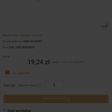
Producent:
KONTAKT-SIMON
Indeks lokalny:
MMS031KONT
Kod EAN:
5902787569037
Cena:
19,24 zł
brutto / szt.
(w tym VAT 23%)
do 2 tygodni
Ilość szt.
(wielokrotność:
1
)
Dodaj do koszyka
Opis produktu