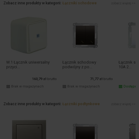
Zobacz inne produkty w kategorii:
Łączniki schodowe
zobacz więcej >>
W.1 Łącznik uniwersalny
Łącznik schodowy
Łącznik s
przyci...
podwójny z po...
10A 2...
160,79 zł
brutto
71,77 zł
brutto
Brak w magazynach
Brak w magazynach
Dostępn
Zobacz inne produkty w kategorii:
Łączniki podtynkowe
zobacz więcej >>