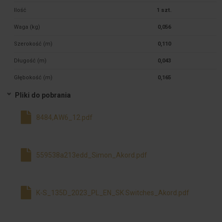
Ilość
1 szt.
Waga (kg)
0,056
Szerokość (m)
0,110
Długość (m)
0,043
Głębokość (m)
0,165
Pliki do pobrania
8484,AW6_12.pdf
559538a213edd_Simon_Akord.pdf
K-S_135D_2023_PL_EN_SK Switches_Akord.pdf