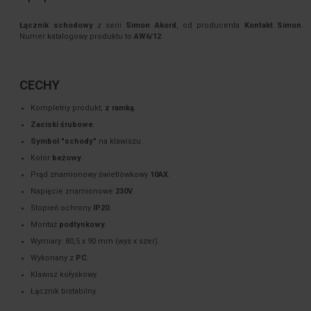
Łącznik schodowy
z serii
Simon Akord
, od producenta
Kontakt Simon
.
Numer katalogowy produktu to
AW6/12
.
CECHY
Kompletny produkt;
z ramką
.
Zaciski śrubowe
.
Symbol "schody"
na klawiszu.
Kolor
beżowy
.
Prąd znamionowy świetlówkowy
10AX
.
Napięcie znamionowe
230V
.
Stopień ochrony
IP20
.
Montaż
podtynkowy
.
Wymiary: 80,5 x 90 mm (wys x szer).
Wykonany z
PC
.
Klawisz kołyskowy.
Łącznik bistabilny.