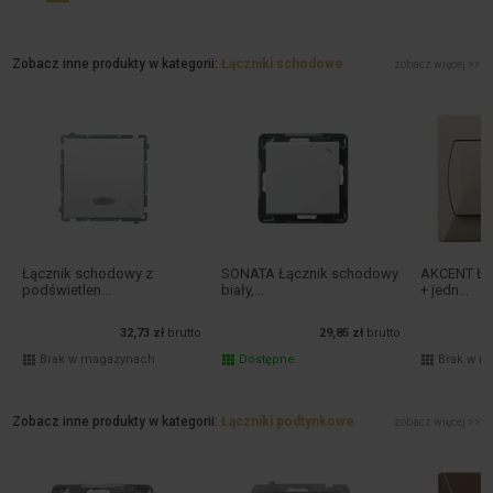
Zobacz inne produkty w kategorii:
Łączniki schodowe
zobacz więcej >>
Łącznik schodowy z
SONATA Łącznik schodowy
AKCENT Łą
podświetlen...
biały,...
+ jedn...
32,73 zł
brutto
29,85 zł
brutto
Brak w magazynach
Dostępne
Brak w m
Zobacz inne produkty w kategorii:
Łączniki podtynkowe
zobacz więcej >>