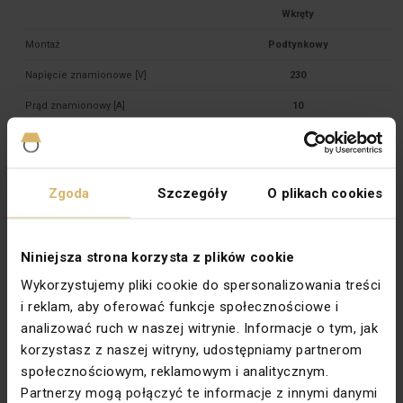
Montaż
Podtynkowy
Napięcie znamionowe [V]
230
Prąd znamionowy [A]
10
Rodzaj
Schodowe
Rodzina
SIMON AKORD
Zgoda
Szczegóły
O plikach cookies
Stopień ochrony
IP20
Symbol
Schody
Niniejsza strona korzysta z plików cookie
Szerokość [mm]
90
Wykorzystujemy pliki cookie do spersonalizowania treści
Typ
Podtynkowy
i reklam, aby oferować funkcje społecznościowe i
Wysokość [mm]
80,5
analizować ruch w naszej witrynie. Informacje o tym, jak
korzystasz z naszej witryny, udostępniamy partnerom
Zabezpieczenie powierzchni
Lakierowanie
społecznościowym, reklamowym i analitycznym.
Wykończenie powierzchni
Matowe
Partnerzy mogą połączyć te informacje z innymi danymi