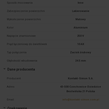
Sposób mocowania
Inne
Zabezpieczenie powierzchni
Lakierowanie
Wykończenie powierzchni
Matowy
Kolor
Aluminium
Napięcie znamionowe
250 V
Prąd łączeniowy do świetlówek
10 AX
Typ połączenia
Zacisk śrubowy
Głębokość wbudowania
24.5 mm
Dane producenta
Producent
Kontakt-Simon S.A.
Adres
43-500 Czechowice-Dziedzice
Bestwińska 21 Polska
Email
info@kontakt-simon.com.pl
Opakowanie