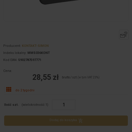
Producent:
KONTAKT-SIMON
Indeks lokalny:
MMS036KONT
Kod EAN:
5902787597771
Cena:
28,55 zł
brutto / szt.
(w tym VAT 23%)
do 2 tygodni
Ilość szt.
(wielokrotność:
1
)
Dodaj do koszyka