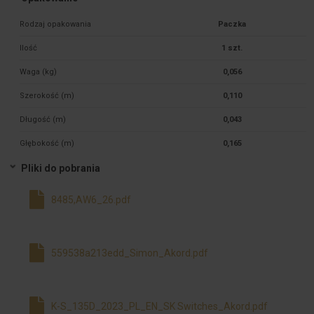
Rodzaj opakowania
Paczka
Ilość
1 szt.
Waga (kg)
0,056
Szerokość (m)
0,110
Długość (m)
0,043
Głębokość (m)
0,165
Pliki do pobrania
8485,AW6_26.pdf
559538a213edd_Simon_Akord.pdf
K-S_135D_2023_PL_EN_SK Switches_Akord.pdf