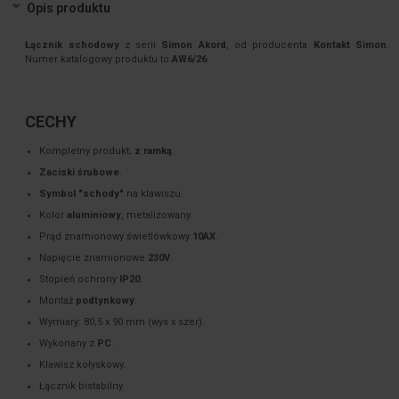
Opis produktu
Łącznik schodowy
z serii
Simon Akord
, od producenta
Kontakt Simon
.
Numer katalogowy produktu to
AW6/26
.
CECHY
Kompletny produkt;
z ramką
.
Zaciski śrubowe
.
Symbol "schody"
na klawiszu.
Kolor
aluminiowy
, metalizowany.
Prąd znamionowy świetlówkowy
10AX
.
Napięcie znamionowe
230V
.
Stopień ochrony
IP20
.
Montaż
podtynkowy
.
Wymiary: 80,5 x 90 mm (wys x szer).
Wykonany z
PC
.
Klawisz kołyskowy.
Łącznik bistabilny.