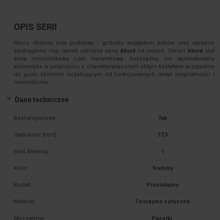
OPIS SERII
Nieco dłuższa linia podstawy i grzbietu względem boków oraz wyraźnie
zaokrąglone rogi ramek odróżnia serię
Akord
od innych. Simon
Akord
jest
serią monoblokową czyli nieramkową. Oszczędna, ale wysmakowana
kolorystyka w połączeniu z charakterystycznym obłym kształtem przypadnie
do gustu klientom oczekującym od funkcjonalnych detali oryginalności i
minimalizmu
Dane techniczne
Bezhalogenowe
Tak
Głębokość [mm]
37,5
Ilość klawiszy
1
Kolor
Srebrny
Kształt
Prostokątny
Materiał
Tworzywo sztuczne
Mocowanie
Pazurki 
