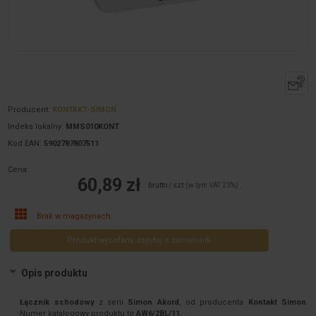
Producent:
KONTAKT-SIMON
Indeks lokalny:
MMS010KONT
Kod EAN:
5902787807511
Cena:
60,89 zł
brutto / szt.
(w tym VAT 23%)
Brak w magazynach
Produkt wycofany, zapytaj o zamiennik
Opis produktu
Łącznik schodowy
z serii
Simon Akord
, od producenta
Kontakt Simon
.
Numer katalogowy produktu to
AW6/2BL/11
.