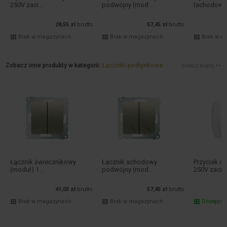
250V zaci...
podwójny (mod...
(schodowy)
28,55 zł
brutto
57,45 zł
brutto
Brak w magazynach
Brak w magazynach
Brak w m
Zobacz inne produkty w kategorii:
Łączniki podtynkowe
zobacz więcej >>
Łącznik świecznikowy
Łącznik schodowy
Przycisk d
(moduł) 1...
podwójny (mod...
250V zaci...
41,03 zł
brutto
57,45 zł
brutto
Brak w magazynach
Brak w magazynach
Dostępn