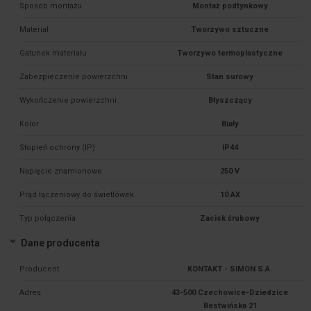
Sposób montażu
Montaż podtynkowy
Materiał
Tworzywo sztuczne
Gatunek materiału
Tworzywo termoplastyczne
Zabezpieczenie powierzchni
Stan surowy
Wykończenie powierzchni
Błyszczący
Kolor
Biały
Stopień ochrony (IP)
IP44
Napięcie znamionowe
250 V
Prąd łączeniowy do świetlówek
10 AX
Typ połączenia
Zacisk śrubowy
Dane producenta
Producent
KONTAKT - SIMON S.A.
Adres
43-500 Czechowice-Dziedzice
Bestwińska 21