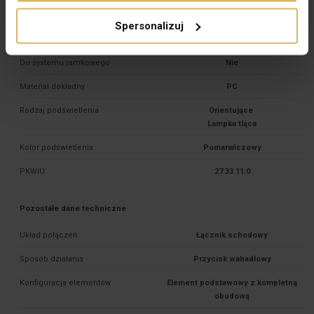
Głębokość montażu [mm]
24,5
Spersonalizuj
Typ zacisków
Gwintowe
Do systemu ramkowego
Nie
Materiał dokładny
PC
Rodzaj podświetlenia
Orientujące 

Kolor podświetlenia
Pomarańczowy
PKWIU
27.33.11.0
Pozostałe dane techniczne
Układ połączeń
Łącznik schodowy
Sposób działania
Przycisk wahadłowy
Konfiguracja elementów
Element podstawowy z kompletną
obudową