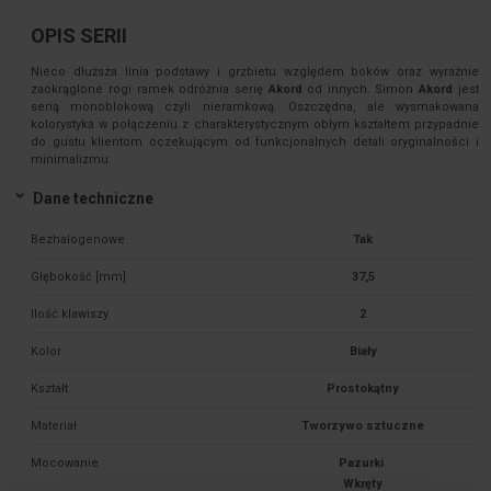
OPIS SERII
Nieco dłuższa linia podstawy i grzbietu względem boków oraz wyraźnie
zaokrąglone rogi ramek odróżnia serię
Akord
od innych. Simon
Akord
jest
serią monoblokową czyli nieramkową. Oszczędna, ale wysmakowana
kolorystyka w połączeniu z charakterystycznym obłym kształtem przypadnie
do gustu klientom oczekującym od funkcjonalnych detali oryginalności i
minimalizmu.
Dane techniczne
Bezhalogenowe
Tak
Głębokość [mm]
37,5
Ilość klawiszy
2
Kolor
Biały
Kształt
Prostokątny
Materiał
Tworzywo sztuczne
Mocowanie
Pazurki 
