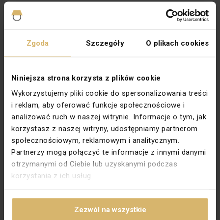
Montaż
Podtynkowy
Nadruk
IP44
Zgoda
Szczegóły
O plikach cookies
Napięcie znamionowe [V]
230
Prąd znamionowy [A]
10
Niniejsza strona korzysta z plików cookie
Rodzaj
Schodowe
Wykorzystujemy pliki cookie do spersonalizowania treści
Rodzina
SIMON AKORD
i reklam, aby oferować funkcje społecznościowe i
Stopień ochrony
IP44
analizować ruch w naszej witrynie. Informacje o tym, jak
korzystasz z naszej witryny, udostępniamy partnerom
Szerokość [mm]
92
społecznościowym, reklamowym i analitycznym.
Typ
Podtynkowy
Partnerzy mogą połączyć te informacje z innymi danymi
otrzymanymi od Ciebie lub uzyskanymi podczas
Wysokość [mm]
82,5
korzystania z ich usług.
Zabezpieczenie powierzchni
Naturalne
Wykończenie powierzchni
Błyszczące
Zezwól na wszystkie
Podświetlenie
Tak