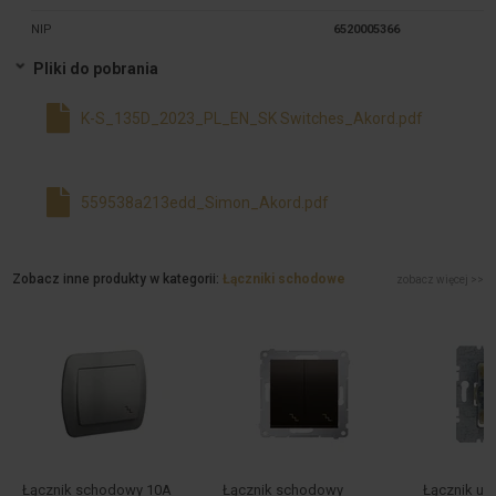
NIP
6520005366
Pliki do pobrania
K-S_135D_2023_PL_EN_SK Switches_Akord.pdf
559538a213edd_Simon_Akord.pdf
Zobacz inne produkty w kategorii:
Łączniki schodowe
zobacz więcej >>
Łącznik schodowy 10A
Łącznik schodowy
Łącznik un