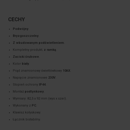
CECHY
Podwójny
.
Bryzgoszczelny
.
Z wbudowanym podświetleniem
.
Kompletny produkt;
z ramką
.
Zaciski śrubowe
.
Kolor
biały
.
Prąd znamionowy świetlówkowy
10AX
.
Napięcie znamionowe
230V
.
Stopień ochrony
IP44
.
Montaż
podtynkowy
.
Wymiary: 82,5 x 92 mm (wys x szer).
Wykonany z
PC
.
Klawisz kołyskowy.
Łącznik bistabilny.