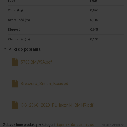
Ilość
1 szt.
Waga (kg)
0,076
Szerokość (m)
0,110
Długość (m)
0,045
Głębokość (m)
0,160
Pliki do pobrania
5783,BMW5A.pdf
Broszura_Simon_Basic.pdf
K-S_236G_2020_PL_laczniki_BM NR.pdf
Zobacz inne produkty w kategorii:
Łączniki świecznikowe
zobacz więcej >>