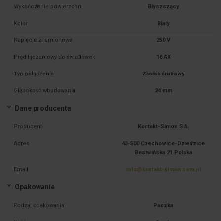
Wykończenie powierzchni
Błyszczący
Kolor
Biały
Napięcie znamionowe
250 V
Prąd łączeniowy do świetlówek
16 AX
Typ połączenia
Zacisk śrubowy
Głębokość wbudowania
24 mm
Dane producenta
Producent
Kontakt-Simon S.A.
Adres
43-500 Czechowice-Dziedzice
Bestwińska 21 Polska
Email
info@kontakt-simon.com.pl
Opakowanie
Rodzaj opakowania
Paczka