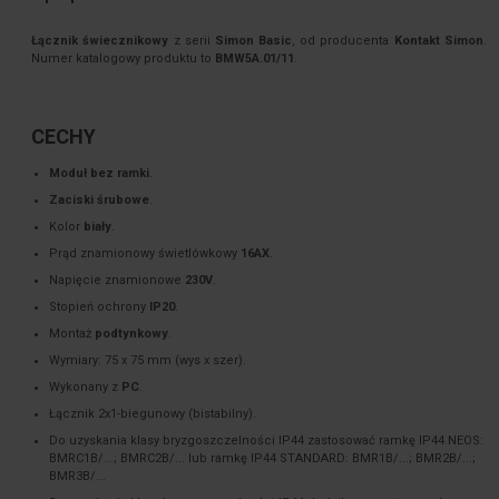
Łącznik świecznikowy
z serii
Simon Basic
, od producenta
Kontakt Simon
.
Numer katalogowy produktu to
BMW5A.01/11
.
CECHY
Moduł bez ramki
.
Zaciski śrubowe
.
Kolor
biały
.
Prąd znamionowy świetlówkowy
16AX
.
Napięcie znamionowe
230V
.
Stopień ochrony
IP20
.
Montaż
podtynkowy
.
Wymiary: 75 x 75 mm (wys x szer).
Wykonany z
PC
.
Łącznik 2x1-biegunowy (bistabilny).
Do uzyskania klasy bryzgoszczelności IP44 zastosować ramkę IP44 NEOS:
BMRC1B/...; BMRC2B/... lub ramkę IP44 STANDARD: BMR1B/...; BMR2B/...;
BMR3B/...