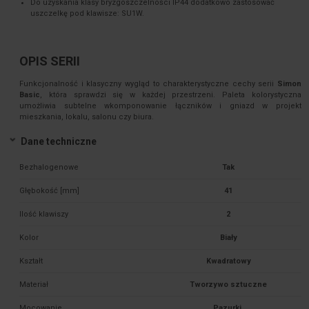
Do uzyskania klasy bryzgoszczelności IP44 dodatkowo zastosować
uszczelkę pod klawisze: SU1W.
OPIS SERII
Funkcjonalność i klasyczny wygląd to charakterystyczne cechy serii
Simon
Basic
, która sprawdzi się w każdej przestrzeni. Paleta kolorystyczna
umożliwia subtelne wkomponowanie łączników i gniazd w projekt
mieszkania, lokalu, salonu czy biura.
Dane techniczne
Bezhalogenowe
Tak
Głębokość [mm]
41
Ilość klawiszy
2
Kolor
Biały
Kształt
Kwadratowy
Materiał
Tworzywo sztuczne
Mocowanie
Pazurki 
