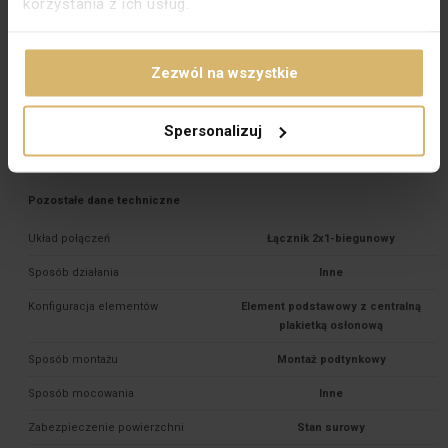
korzystania z ich usług.
Głębokość montażu [mm]
24
Typ zacisków
Gwintowe
Zezwól na wszystkie
Do systemu ramkowego
Tak
Materiał dokładny
PC
Spersonalizuj
PKWIU
27.33.11.0
Pozostałe dane techniczne
Układ połączeń
Łącznik 2x1-biegunowy
Sposób działania
Inne
Konfiguracja elementów
Element podstawowy z centralną
plakietką osłonową
Sposób montażu
Montaż podtynkowy
Sposób mocowania
Inne
Zabezpieczenie powierzchni
Stan surowy