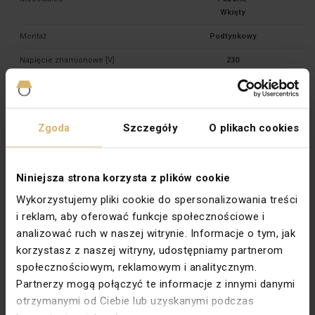
Montaż
Podtynkowy
Napięcie znamionowe [V]
230
Prąd znamionowy [A]
16
Rodzaj
Świecznikowe
Zgoda
Szczegóły
O plikach cookies
Rodzina
SIMON BASIC
Stopień ochrony
IP20
Niniejsza strona korzysta z plików cookie
Szerokość [mm]
75
Wykorzystujemy pliki cookie do spersonalizowania treści
Typ
Podtynkowy
i reklam, aby oferować funkcje społecznościowe i
Wysokość [mm]
75
analizować ruch w naszej witrynie. Informacje o tym, jak
korzystasz z naszej witryny, udostępniamy partnerom
Zabezpieczenie powierzchni
Naturalne
społecznościowym, reklamowym i analitycznym.
Wykończenie powierzchni
Błyszczące
Partnerzy mogą połączyć te informacje z innymi danymi
otrzymanymi od Ciebie lub uzyskanymi podczas
Podświetlenie
Nie