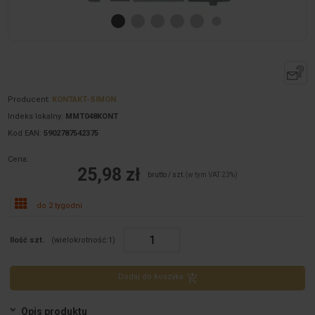
Producent:
KONTAKT-SIMON
Indeks lokalny:
MMT048KONT
Kod EAN:
5902787542375
Cena:
25,98 zł
brutto / szt.
(w tym VAT 23%)
do 2 tygodni
Ilość szt.
(wielokrotność:
1
)
Dodaj do koszyka
Opis produktu