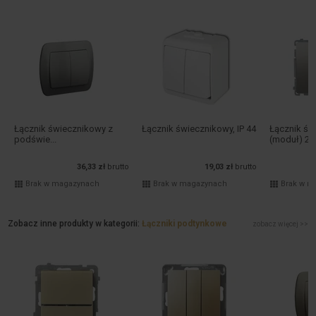
Łącznik świecznikowy z
Łącznik świecznikowy, IP 44
Łącznik św
podświe...
(moduł) 2..
36,33 zł
brutto
19,03 zł
brutto
Brak w magazynach
Brak w magazynach
Brak w m
Zobacz inne produkty w kategorii:
Łączniki podtynkowe
zobacz więcej >>