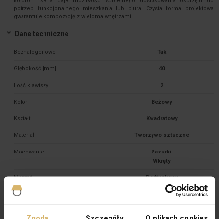
kolorom seria daje możliwośd subtelnego dostosowania osprzętu do
potrzeb funkcjonalnego mieszkania lub biura. Czysta forma projektowa
gwarantuje kompozycję z wieloma wnętrzami.
Dane techniczne
Bezhalogenowe
Tak
Głębokość [mm]
40
Ilość klawiszy
2
Kolor
Beżowy
Kształt
Kwadratowy
Materiał
Tworzywo sztuczne
Mocowanie
Pazurki 

Montaż
Podtynkowy
Napięcie znamionowe [V]
230
Prąd znamionowy [A]
16
Zgoda
Szczegóły
O plikach cookies