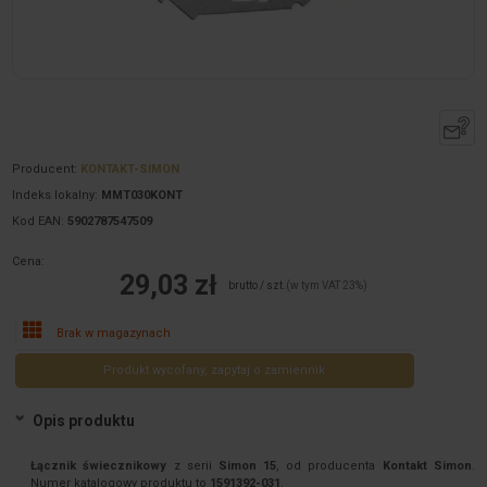
Producent:
KONTAKT-SIMON
Indeks lokalny:
MMT030KONT
Kod EAN:
5902787547509
Cena:
29,03 zł
brutto / szt.
(w tym VAT 23%)
Brak w magazynach
Produkt wycofany, zapytaj o zamiennik
Opis produktu
Łącznik świecznikowy
z serii
Simon 15
, od producenta
Kontakt Simon
.
Numer katalogowy produktu to
1591392-031
.