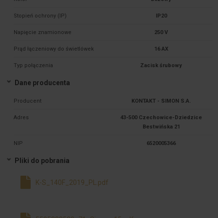
Stopień ochrony (IP)
IP20
Napięcie znamionowe
250 V
Prąd łączeniowy do świetlówek
16 AX
Typ połączenia
Zacisk śrubowy
Dane producenta
Producent
KONTAKT - SIMON S.A.
Adres
43-500 Czechowice-Dziedzice
Bestwińska 21
NIP
6520005366
Pliki do pobrania
K-S_140F_2019_PL.pdf