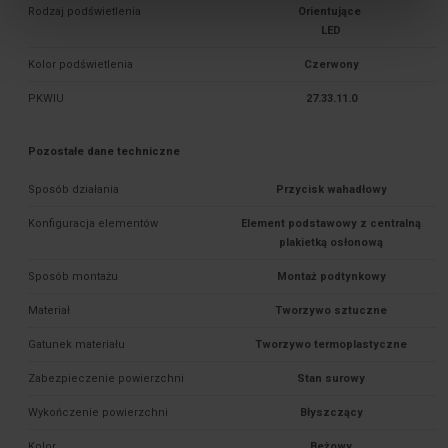
Rodzaj podświetlenia
Orientujące 

Kolor podświetlenia
Czerwony
PKWIU
27.33.11.0
Pozostałe dane techniczne
Sposób działania
Przycisk wahadłowy
Konfiguracja elementów
Element podstawowy z centralną
plakietką osłonową
Sposób montażu
Montaż podtynkowy
Materiał
Tworzywo sztuczne
Gatunek materiału
Tworzywo termoplastyczne
Zabezpieczenie powierzchni
Stan surowy
Wykończenie powierzchni
Błyszczący
Kolor
Beżowy