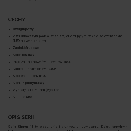
CECHY
Dwugrupowy
.
Z wbudowanym podświetleniem
, orientującym, w kolorze czerwonym
(
LED
niewymienialny).
Zaciski śrubowe
.
Kolor
beżowy
.
Prąd znamionowy świetlówkowy
16AX
.
Napięcie znamionowe
230V
.
Stopień ochrony
IP20
.
Montaż
podtynkowy
.
Wymiary: 74 x 74 mm (wys x szer).
Materiał
ABS
.
OPIS SERII
Seria
Simon 15
to eleganckie i praktyczne rozwiązania. Dzięki łagodnym