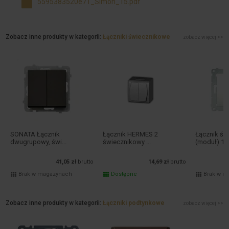
5595383520e71_Simon_15.pdf
Zobacz inne produkty w kategorii:
Łączniki świecznikowe
zobacz więcej >>
SONATA Łącznik
Łącznik HERMES 2
Łącznik św
dwugrupowy, świ...
świecznikowy ...
(moduł) 1..
41,05 zł
brutto
14,69 zł
brutto
Brak w magazynach
Dostępne
Brak w m
Zobacz inne produkty w kategorii:
Łączniki podtynkowe
zobacz więcej >>