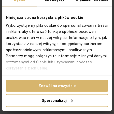
Rodzaj
Świecznikowe
Rodzina
SIMON 15
Niniejsza strona korzysta z plików cookie
Stopień ochrony
IP20
Wykorzystujemy pliki cookie do spersonalizowania treści
Szerokość [mm]
74
i reklam, aby oferować funkcje społecznościowe i
analizować ruch w naszej witrynie. Informacje o tym, jak
Typ
Podtynkowy
korzystasz z naszej witryny, udostępniamy partnerom
Wysokość [mm]
74
społecznościowym, reklamowym i analitycznym.
Partnerzy mogą połączyć te informacje z innymi danymi
Zabezpieczenie powierzchni
Naturalne
otrzymanymi od Ciebie lub uzyskanymi podczas
Wykończenie powierzchni
Błyszczące
korzystania z ich usług.
Podświetlenie
Tak
Głębokość montażu [mm]
25
Zezwól na wszystkie
Typ zacisków
Gwintowe
Do systemu ramkowego
Tak
Spersonalizuj
Materiał dokładny
ABS