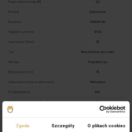
Prąd znamionowy [A]
2,5
Rodzaj
Żaluzjowe
Rodzina
SIMON 82
Stopień ochrony
IP20
Szerokość [mm]
75
Typ
Mechanizm łącznika
Wersja
Pojedynczy
Wysokość [mm]
75
Zabezpieczenie powierzchni
Naturalne
Podświetlenie
Nie
Głębokość montażu [mm]
21
Typ zacisków
Bezgwintowe
Wariant
Trójpozycyjny
Zgoda
Szczegóły
O plikach cookies