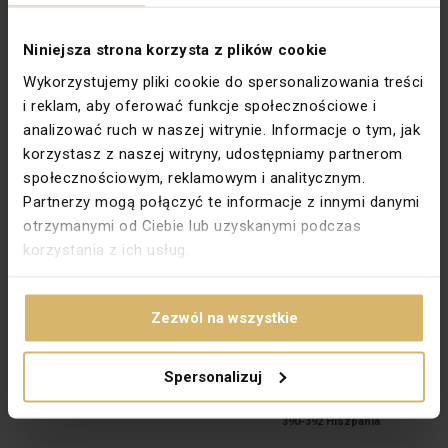
Do systemu ramkowego
Tak
PKWIU
27.33.11.0
Niniejsza strona korzysta z plików cookie
Wykorzystujemy pliki cookie do spersonalizowania treści
Pozostałe dane techniczne
i reklam, aby oferować funkcje społecznościowe i
Konfiguracja elementów
Element podstawowy
analizować ruch w naszej witrynie. Informacje o tym, jak
korzystasz z naszej witryny, udostępniamy partnerom
Sposób montażu
Montaż podtynkowy
społecznościowym, reklamowym i analitycznym.
Materiał
Metal
Partnerzy mogą połączyć te informacje z innymi danymi
otrzymanymi od Ciebie lub uzyskanymi podczas
Zabezpieczenie powierzchni
Stan surowy
korzystania z ich usług.
Stopień ochrony (IP)
IP20
Napięcie znamionowe
250 V
Zezwól na wszystkie
Dane producenta
Producent
SIMON S.A.
Spersonalizuj
Adres
08013 Barcelona Calle Diputación
390-392 Hiszpania