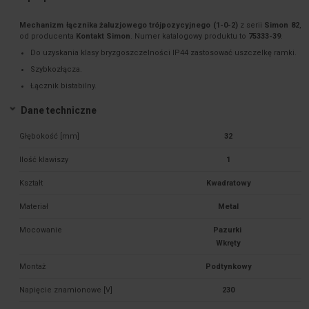
Mechanizm łącznika żaluzjowego trójpozycyjnego (1-0-2)
z serii
Simon 82
,
od producenta
Kontakt Simon
. Numer katalogowy produktu to
75333-39
.
Do uzyskania klasy bryzgoszczelności IP44 zastosować uszczelkę ramki.
Szybkozłącza.
Łącznik bistabilny.
Dane techniczne
Głębokość [mm]
32
Ilość klawiszy
1
Kształt
Kwadratowy
Materiał
Metal
Mocowanie
Pazurki 

Montaż
Podtynkowy
Napięcie znamionowe [V]
230