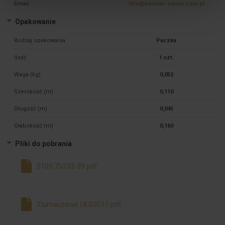
Email
info@kontakt-simon.com.pl
Opakowanie
Rodzaj opakowania
Paczka
Ilość
1 szt.
Waga (kg)
0,052
Szerokość (m)
0,110
Długość (m)
0,045
Głębokość (m)
0,160
Pliki do pobrania
5109,75333-39.pdf
Tlumaczenie UES0015.pdf