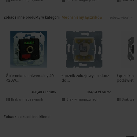
Brak w magazynach
Brak w magazynach
Brak w m
Zobacz inne produkty w kategorii:
Mechanizmy łączników
zobacz więcej >>
Ściemniacz uniwersalny 40-
Łącznik żaluzjowy na klucz
Łącznik s
420W...
do ...
podświetlen
450,40 zł
brutto
364,94 zł
brutto
Brak w magazynach
Brak w magazynach
Brak w m
Zobacz co kupili inni klienci