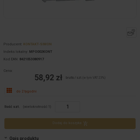
Producent:
KONTAKT-SIMON
Indeks lokalny:
MPO002KONT
Kod EAN:
8421053080917
Cena:
58,92 zł
brutto / szt.
(w tym VAT 23%)
do 2 tygodni
Ilość szt.
(wielokrotność:
1
)
Dodaj do koszyka
Opis produktu