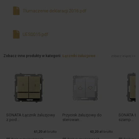
Tlumaczenie deklaracji 2016.pdf
UES0015.pdf
Zobacz inne produkty w kategorii:
Łączniki żaluzjowe
zobacz więcej >>
SONATA Łącznik żaluzjowy
Przycisk żaluzjowy do
SONATA Łąc
z pod...
sterowan...
szamp...
61,20 zł
brutto
63,20 zł
brutto