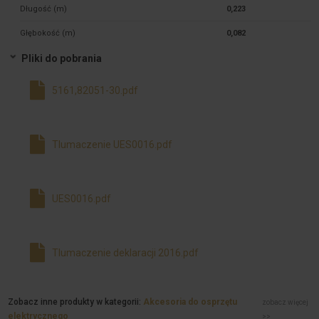
Długość (m)
0,223
Głębokość (m)
0,082
Pliki do pobrania
5161,82051-30.pdf
Tlumaczenie UES0016.pdf
UES0016.pdf
Tlumaczenie deklaracji 2016.pdf
Zobacz inne produkty w kategorii:
Akcesoria do osprzętu
zobacz więcej
elektrycznego
>>