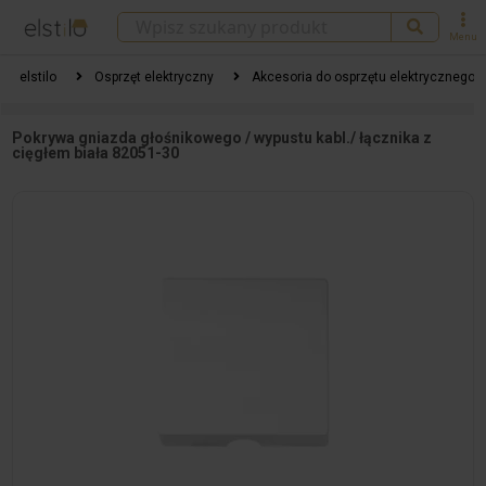
Menu
elstilo
Osprzęt elektryczny
Akcesoria do osprzętu elektrycznego
Pokrywa gniazda głośnikowego / wypustu kabl./ łącznika z
cięgłem biała 82051-30