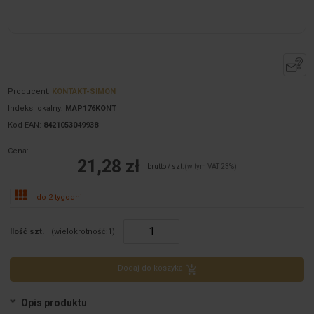
Producent:
KONTAKT-SIMON
Indeks lokalny:
MAP176KONT
Kod EAN:
8421053049938
Cena:
21,28 zł
brutto / szt.
(w tym VAT 23%)
do 2 tygodni
Ilość szt.
(wielokrotność:
1
)
Dodaj do koszyka
Opis produktu