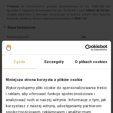
Pokrywa
do mechanizmu gniazda głośnikowego (nr art. 75801-39) lub
łącznika z cięgnem sznurkowym (nr art. 75153-39) z serii
SIMON 82 DETAIL
.
Została wykonana z tworzywa sztucznego w kolorze białym. Bez okienka
kontrolki świetlnej. Numer katalogowy produktu to
82051-30
.
Dane techniczne
Bezhalogenowe
Tak
Kolor
Biały
Kształt
Kwadratowy
Zgoda
Szczegóły
O plikach cookies
Materiał
Tworzywo sztuczne
Mocowanie
Zacisk
Niniejsza strona korzysta z plików cookie
Rodzaj
Do gniazda głośnikowego 

Wykorzystujemy pliki cookie do spersonalizowania treści
i reklam, aby oferować funkcje społecznościowe i
Rodzina
SIMON 82
analizować ruch w naszej witrynie. Informacje o tym, jak
Stopień ochrony
IP20
korzystasz z naszej witryny, udostępniamy partnerom
Zabezpieczenie powierzchni
Naturalne
społecznościowym, reklamowym i analitycznym.