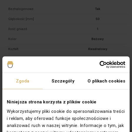
Bezhalogenowe
Tak
Głębokość [mm]
50
Ilość gniazd
1
Kolor
Beżowy
Kształt
Kwadratowy
Materiał
Tworzywo sztuczne
Mocowanie
Pazurki 

Zgoda
Szczegóły
O plikach cookies
Rodzaj
Do gniazda internetowego 

Rodzina
SIMON 82
Niniejsza strona korzysta z plików cookie
Wykorzystujemy pliki cookie do spersonalizowania treści
Stopień ochrony
IP20
i reklam, aby oferować funkcje społecznościowe i
Szerokość [mm]
75
analizować ruch w naszej witrynie. Informacje o tym, jak
Wysokość [mm]
75