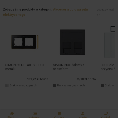
Zobacz inne produkty w kategorii:
Akcesoria do osprzętu
zobacz więcej
elektrycznego
>>
SIMON 82 DETAIL SELECT-
SIMON 500 Plakietka
B.IQ Pole 
metal R...
teleinform...
przyciskó..
131,22 zł
brutto
25,18 zł
brutto
Brak w magazynach
Brak w magazynach
Brak w m
Elstilo
Kategorie
Koszyk
Konto
Kontakt