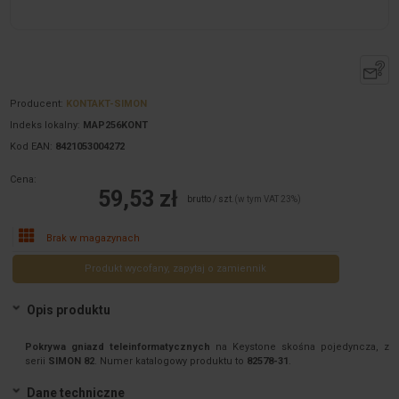
Producent:
KONTAKT-SIMON
Indeks lokalny:
MAP256KONT
Kod EAN:
8421053004272
Cena:
59,53 zł
brutto / szt.
(w tym VAT 23%)
Brak w magazynach
Produkt wycofany, zapytaj o zamiennik
Opis produktu
Pokrywa gniazd teleinformatycznych
na Keystone skośna pojedyncza, z
serii
SIMON 82
. Numer katalogowy produktu to
82578-31
.
Dane techniczne