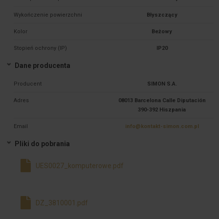
Wykończenie powierzchni
Błyszczący
Kolor
Beżowy
Stopień ochrony (IP)
IP20
Dane producenta
Producent
SIMON S.A.
Adres
08013 Barcelona Calle Diputación
390-392 Hiszpania
Email
info@kontakt-simon.com.pl
Pliki do pobrania
UES0027_komputerowe.pdf
DZ_3810001.pdf