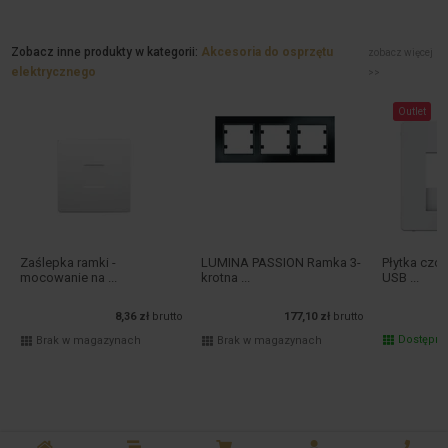
Zobacz inne produkty w kategorii:
Akcesoria do osprzętu
zobacz więcej
elektrycznego
>>
Outlet
Zaślepka ramki -
LUMINA PASSION Ramka 3-
Płytka czo
mocowanie na ...
krotna ...
USB ...
8,36 zł
brutto
177,10 zł
brutto
Dostępn
Brak w magazynach
Brak w magazynach