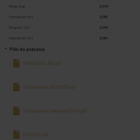
Waga (kg)
0,018
Szerokość (m)
0,082
Długość (m)
0,090
Głębokość (m)
0,081
Pliki do pobrania
5469,82505-38.pdf
Tlumaczenie UES0020.pdf
Tlumaczenie deklaracji 2016.pdf
UES0020.pdf