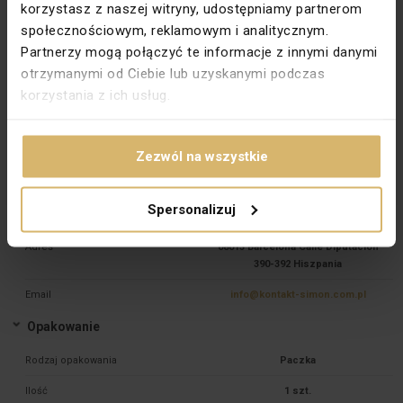
korzystasz z naszej witryny, udostępniamy partnerom
PKWIU
27.33.14.0
społecznościowym, reklamowym i analitycznym.
Partnerzy mogą połączyć te informacje z innymi danymi
Pozostałe dane techniczne
otrzymanymi od Ciebie lub uzyskanymi podczas
Materiał
Tworzywo sztuczne
korzystania z ich usług.
Zabezpieczenie powierzchni
Stan surowy
Wykończenie powierzchni
Matowy
Zezwól na wszystkie
Dane producenta
Spersonalizuj
Producent
SIMON S.A.
Adres
08013 Barcelona Calle Diputación
390-392 Hiszpania
Email
info@kontakt-simon.com.pl
Opakowanie
Rodzaj opakowania
Paczka
Ilość
1 szt.