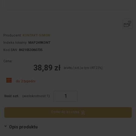
Producent:
KONTAKT-SIMON
Indeks lokalny:
MAP249KONT
Kod EAN:
8421053060735
Cena:
38,89 zł
brutto / szt.
(w tym VAT 23%)
do 2 tygodni
Ilość szt.
(wielokrotność:
1
)
Dodaj do koszyka
Opis produktu