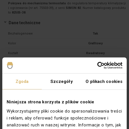
Pokrywa do mechanizmu termostatu
do regulatora temperatury klimatyzacji
i ogrzewania (nr art. 75503-39), z serii
SIMON 82
. Numer katalogowy produktu
to
82505-38
.
Dane techniczne
Bezhalogenowe
Tak
Kolor
Grafitowy
Kształt
Kwadratowy
Materiał
Tworzywo sztuczne
Mocowanie
Zatrzask
Zgoda
Szczegóły
O plikach cookies
Rodzaj
Do regulatora temperatury
Rodzina
SIMON 82
Niniejsza strona korzysta z plików cookie
Stopień ochrony
IP20
Wykorzystujemy pliki cookie do spersonalizowania treści
Wykończenie powierzchni
Matowe
i reklam, aby oferować funkcje społecznościowe i
Do osprzętu modułowego
Nie dotyczy
analizować ruch w naszej witrynie. Informacje o tym, jak