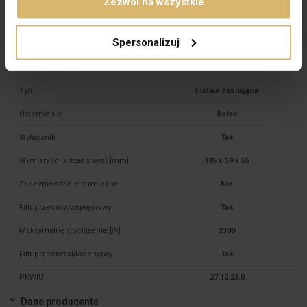
Zezwól na wszystkie
Rodzaj
Mieszkaniowy / Biurowy
Spersonalizuj
Rodzaj przewodu
H05VV-F
Stopień ochrony
IP20
Typ
Listwa zasilająca
Uziemienie
Bolec
Wyłącznik
Tak
Wymiary (dł x szer x wys) [mm]
385 x 59 x 55
Zabezpieczenie termiczne
Nie
Filtr przeciwprzepięciowy
Tak
Maksymalne obciążenie [W]
2300
Filtr przeciwzakłóceniowy
Tak
PKWIU
27.12.23.0
Dane producenta