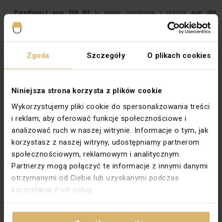
Przedłużacz acar 504 WF
to wersja urządzenia z rodziny
acar 504
,
wzbogacona o wysoko tłumiący filtr przeciwzakłóceniowy. Posiada pięć
gniazd sieciowych 230V z uziemieniem oraz 2 szybkie bezpieczniki
topikowe. Zastosowanie filtra przeciwzakłóceniowego o bardzo wysokim
współczynniku tłumienia, znacząco poszerza zakres możliwych zastosowań.
Domowe systemy Audio-Video klasy hi-end, czułe urządzenia pomiarowe,
Zgoda
Szczegóły
O plikach cookies
zaawansowane urządzenia teleinformatyczne i telekomunikacyjne, to
płaszczyzna możliwych zastosowań, którym sprosta
acar 504 WF
.
Podświetlany wyłącznik sieciowy sygnalizuje obecność napięcia w
zabezpieczonych gniazdach sieciowych 230V, a uchwyty mocujące zawarte
Niniejsza strona korzysta z plików cookie
w zestawie pozwalają na trwały montaż urządzenia w dowolnym, dogodnym
miejscu.
Wykorzystujemy pliki cookie do spersonalizowania treści
i reklam, aby oferować funkcje społecznościowe i
Dane techniczne
analizować ruch w naszej witrynie. Informacje o tym, jak
Długość przewodu [m]
5
korzystasz z naszej witryny, udostępniamy partnerom
społecznościowym, reklamowym i analitycznym.
Ilość gniazd
5
Partnerzy mogą połączyć te informacje z innymi danymi
Kolor
Czarny
otrzymanymi od Ciebie lub uzyskanymi podczas
Materiał
Tworzywo sztuczne
korzystania z ich usług.
Napięcie znamionowe [V]
230
Prąd znamionowy [A]
10