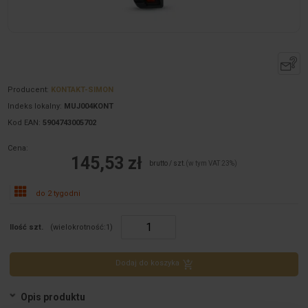
Producent:
KONTAKT-SIMON
Indeks lokalny:
MUJ004KONT
Kod EAN:
5904743005702
Cena:
145,53 zł
brutto / szt.
(w tym VAT 23%)
do 2 tygodni
Ilość szt.
(wielokrotność:
1
)
Dodaj do koszyka
Opis produktu