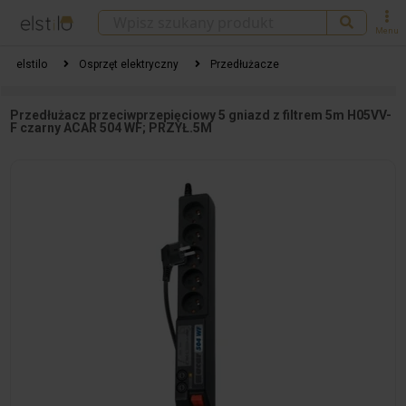
Menu
elstilo
Osprzęt elektryczny
Przedłużacze
Przedłużacz przeciwprzepięciowy 5 gniazd z filtrem 5m H05VV-
F czarny ACAR 504 WF; PRZYŁ.5M