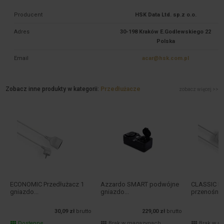
Producent
HSK Data Ltd. sp.z o.o.
Adres
30-198 Kraków E.Godlewskiego 22
Polska
Email
acar@hsk.com.pl
Zobacz inne produkty w kategorii:
Przedłużacze
zobacz więcej >>
ECONOMIC Przedłużacz 1
Azzardo SMART podwójne
CLASSIC P
gniazdo...
gniazdo...
przenośny .
30,09 zł
brutto
229,00 zł
brutto
Dostępne
Brak w magazynach
Brak w m