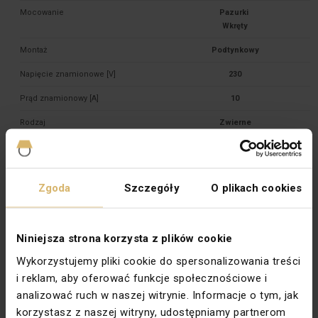
Mocowanie
Pazurki 

Montaż
Podtynkowy
Napięcie znamionowe [V]
230
Prąd znamionowy [A]
10
Rodzaj
Zwierne
Rodzina
AKORD
Stopień ochrony
IP44
Zgoda
Szczegóły
O plikach cookies
Symbol
Dzwonek 

Szerokość [mm]
92
Niniejsza strona korzysta z plików cookie
Typ
Podtynkowy
Wykorzystujemy pliki cookie do spersonalizowania treści
i reklam, aby oferować funkcje społecznościowe i
Wersja
Zwierny
analizować ruch w naszej witrynie. Informacje o tym, jak
Wysokość [mm]
82,5
korzystasz z naszej witryny, udostępniamy partnerom