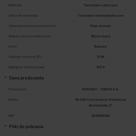
Materiał
Tworzywo sztuczne
Gatunek materiału
Tworzywo termoplastyczne
Zabezpieczenie powierzchni
Stan surowy
Wykończenie powierzchni
Błyszczący
Kolor
Beżowy
Stopień ochrony (IP)
IP44
Napięcie znamionowe
250 V
Dane producenta
Producent
KONTAKT - SIMON S.A.
Adres
43-500 Czechowice-Dziedzice
Bestwińska 21
NIP
6520005366
Pliki do pobrania