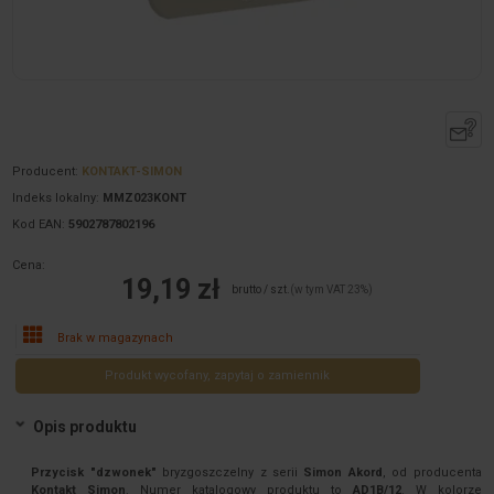
Producent:
KONTAKT-SIMON
Indeks lokalny:
MMZ023KONT
Kod EAN:
5902787802196
Cena:
19,19 zł
brutto / szt.
(w tym VAT 23%)
Brak w magazynach
Produkt wycofany, zapytaj o zamiennik
Opis produktu
Przycisk "dzwonek"
bryzgoszczelny z serii
Simon Akord
, od producenta
Kontakt Simon
. Numer katalogowy produktu to
AD1B/12
. W kolorze