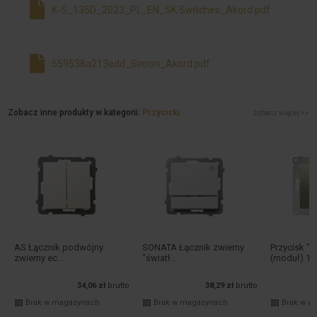
K-S_135D_2023_PL_EN_SK Switches_Akord.pdf
559538a213edd_Simon_Akord.pdf
Zobacz inne produkty w kategorii:
Przyciski
zobacz więcej >>
AS Łącznik podwójny
SONATA Łącznik zwierny
Przycisk "
zwierny ec...
"światł...
(moduł) 10A
34,06 zł
brutto
38,29 zł
brutto
Brak w magazynach
Brak w magazynach
Brak w m