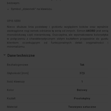
beżowym.
Symbol „dzwonek” na klawiszu.
OPIS SERII
Nieco dłuższa linia podstawy i grzbietu względem boków oraz wyraźnie
zaokrąglone rogi ramek odróżnia tę serię od innych. Simon
AKORD
jest serią
monoblokową czyli nieramkową. Oszczędna, ale wysmakowana kolorystyka
w połączeniu z charakterystycznym obłym kształtem przypadnie do gustu
klientom oczekującym od funkcjonalnych detali oryginalności i
minimalizmu.
Dane techniczne
Bezhalogenowe
Tak
Głębokość [mm]
37,5
Ilość klawiszy
1
Kolor
Beżowy
Kształt
Prostokątny
Materiał
Tworzywo sztuczne