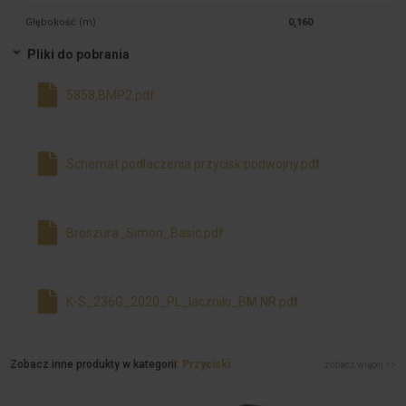
Głębokość (m)
0,160
Pliki do pobrania
5858,BMP2.pdf
Schemat podlaczenia przycisk podwojny.pdf
Broszura_Simon_Basic.pdf
K-S_236G_2020_PL_laczniki_BM NR.pdf
Zobacz inne produkty w kategorii:
Przyciski
zobacz więcej >>