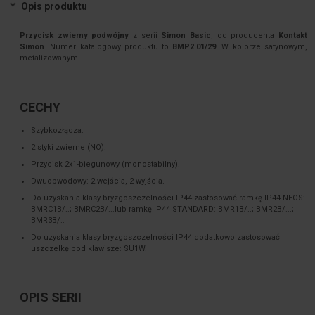
Opis produktu
Przycisk zwierny podwójny
z serii
Simon Basic
, od producenta
Kontakt
Simon
. Numer katalogowy produktu to
BMP2.01/29
. W kolorze satynowym,
metalizowanym.
CECHY
Szybkozłącza.
2 styki zwierne (NO).
Przycisk 2x1-biegunowy (monostabilny).
Dwuobwodowy: 2 wejścia, 2 wyjścia.
Do uzyskania klasy bryzgoszczelności IP44 zastosować ramkę IP44 NEOS:
BMRC1B/..; BMRC2B/...lub ramkę IP44 STANDARD: BMR1B/..; BMR2B/...;
BMR3B/..
Do uzyskania klasy bryzgoszczelności IP44 dodatkowo zastosować
uszczelkę pod klawisze: SU1W.
OPIS SERII