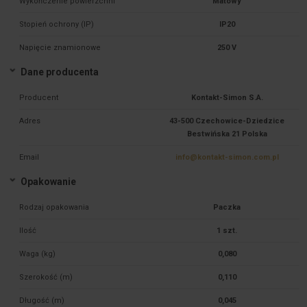
Wykończenie powierzchni
Matowy
Stopień ochrony (IP)
IP20
Napięcie znamionowe
250 V
Dane producenta
Producent
Kontakt-Simon S.A.
Adres
43-500 Czechowice-Dziedzice
Bestwińska 21 Polska
Email
info@kontakt-simon.com.pl
Opakowanie
Rodzaj opakowania
Paczka
Ilość
1 szt.
Waga (kg)
0,080
Szerokość (m)
0,110
Długość (m)
0,045