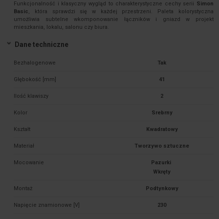
Funkcjonalność i klasyczny wygląd to charakterystyczne cechy serii
Simon
Basic
, która sprawdzi się w każdej przestrzeni. Paleta kolorystyczna
umożliwia subtelne wkomponowanie łączników i gniazd w projekt
mieszkania, lokalu, salonu czy biura.
Dane techniczne
Bezhalogenowe
Tak
Głębokość [mm]
41
Ilość klawiszy
2
Kolor
Srebrny
Kształt
Kwadratowy
Materiał
Tworzywo sztuczne
Mocowanie
Pazurki 

Montaż
Podtynkowy
Napięcie znamionowe [V]
230