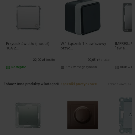
Przycisk światło (moduł)
W.1 Łącznik 1-klawiszowy
IMPRESJA Ł
10A 2...
przyc...
"świa...
22,00 zł
brutto
90,65 zł
brutto
Dostępne
Brak w magazynach
Brak w m
Zobacz inne produkty w kategorii:
Łączniki podtynkowe
zobacz więcej >>