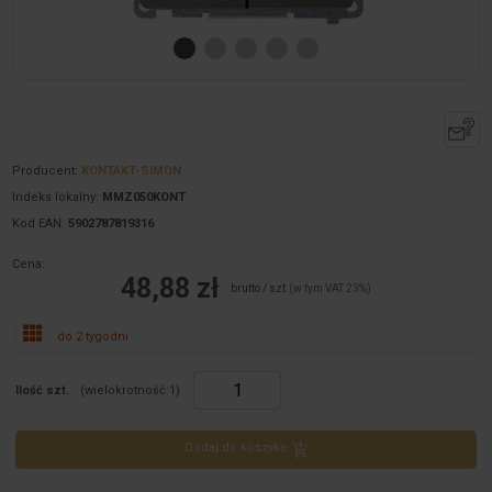
Producent:
KONTAKT-SIMON
Indeks lokalny:
MMZ050KONT
Kod EAN:
5902787819316
Cena:
48,88 zł
brutto / szt.
(w tym VAT 23%)
do 2 tygodni
Ilość szt.
(wielokrotność:
1
)
Dodaj do koszyka