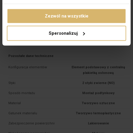
Wariant
Zwykły
Zezwól na wszystkie
Do systemu ramkowego
Tak
Materiał dokładny
PC
Spersonalizuj
PKWIU
27.33.11.0
Pozostałe dane techniczne
Konfiguracja elementów
Element podstawowy z centralną
plakietką osłonową
Styki
2 styki zwierne (NO)
Sposób montażu
Montaż podtynkowy
Materiał
Tworzywo sztuczne
Gatunek materiału
Tworzywo termoplastyczne
Zabezpieczenie powierzchni
Lakierowanie