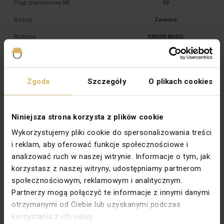
Prąd znamionowy [A]
10
Rodzaj
Zwierne
Rodzina
SIMON BASIC
Stopień ochrony
IP20
Szerokość [mm]
75
Zgoda
Szczegóły
O plikach cookies
Typ
Podtynkowy
Wersja
Zwierny
Niniejsza strona korzysta z plików cookie
Wysokość [mm]
75
Wykorzystujemy pliki cookie do spersonalizowania treści
Zabezpieczenie powierzchni
Lakierowanie
i reklam, aby oferować funkcje społecznościowe i
analizować ruch w naszej witrynie. Informacje o tym, jak
Wykończenie powierzchni
Matowe
korzystasz z naszej witryny, udostępniamy partnerom
Kolor dokładny
Satynowy metalizowany
społecznościowym, reklamowym i analitycznym.
Podświetlenie
Nie
Partnerzy mogą połączyć te informacje z innymi danymi
otrzymanymi od Ciebie lub uzyskanymi podczas
Głębokość montażu [mm]
24
korzystania z ich usług.
Typ zacisków
Bezgwintowe