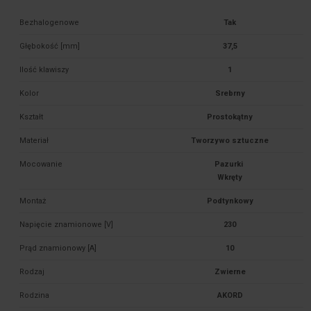
Bezhalogenowe
Tak
Głębokość [mm]
37,5
Ilość klawiszy
1
Kolor
Srebrny
Kształt
Prostokątny
Materiał
Tworzywo sztuczne
Mocowanie
Pazurki 

Montaż
Podtynkowy
Napięcie znamionowe [V]
230
Prąd znamionowy [A]
10
Rodzaj
Zwierne
Rodzina
AKORD