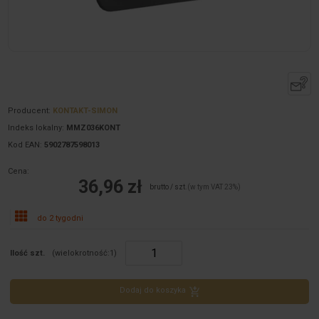
Producent:
KONTAKT-SIMON
Indeks lokalny:
MMZ036KONT
Kod EAN:
5902787598013
Cena:
36,96 zł
brutto / szt.
(w tym VAT 23%)
do 2 tygodni
Ilość szt.
(wielokrotność:
1
)
Dodaj do koszyka