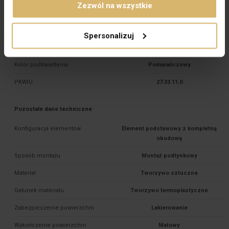
Do systemu ramkowego
Nie
Zezwól na wszystkie
Materiał dokładny
PC
Spersonalizuj
Rodzaj podświetlenia
Orientujące 

Kolor podświetlenia
Pomarańczowy
PKWIU
27.33.11.0
Pozostałe dane techniczne
Konfiguracja elementów
Element podstawowy z kompletną
obudową
Sposób montażu
Montaż podtynkowy
Materiał
Tworzywo sztuczne
Gatunek materiału
Tworzywo termoplastyczne
Zabezpieczenie powierzchni
Lakierowanie
Wykończenie powierzchni
Matowy