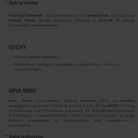
Opis produktu
Przycisk "dzwonek"
z podświetleniem, z serii
Simon Akord
, od producenta
Kontakt Simon
. Numer katalogowy produktu to
AS1L/26
. W kolorze
aluminiowym, metalizowanym.
CECHY
Symbol „światło” na klawiszu.
Wbudowane, orientujące podświetlenie, lampka tląca, w kolorze
pomarańczowym.
OPIS SERII
Nieco dłuższa linia podstawy i grzbietu względem boków oraz wyraźnie
zaokrąglone rogi ramek odróżnia tę serię od innych. Simon
AKORD
jest serią
monoblokową czyli nieramkową. Oszczędna, ale wysmakowana kolorystyka
w połączeniu z charakterystycznym obłym kształtem przypadnie do gustu
klientom oczekującym od funkcjonalnych detali oryginalności i
minimalizmu.
Dane techniczne