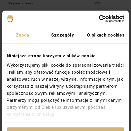
Stopień ochrony
IP20
Symbol
Światło
Szerokość [mm]
90
Typ
Podtynkowy
Zgoda
Szczegóły
O plikach cookies
Wersja
Zwierny
Wysokość [mm]
80,5
Niniejsza strona korzysta z plików cookie
Zabezpieczenie powierzchni
Lakierowanie
Wykorzystujemy pliki cookie do spersonalizowania treści
i reklam, aby oferować funkcje społecznościowe i
Wykończenie powierzchni
Matowe
analizować ruch w naszej witrynie. Informacje o tym, jak
Kolor dokładny
Aluminiowy metalizowany
korzystasz z naszej witryny, udostępniamy partnerom
społecznościowym, reklamowym i analitycznym.
Podświetlenie
Tak
Partnerzy mogą połączyć te informacje z innymi danymi
Głębokość montażu [mm]
24,5
otrzymanymi od Ciebie lub uzyskanymi podczas
Typ zacisków
Gwintowe
korzystania z ich usług.
Wariant
Światło