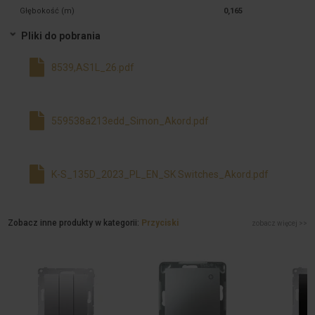
Głębokość (m)
0,165
Pliki do pobrania
8539,AS1L_26.pdf
559538a213edd_Simon_Akord.pdf
K-S_135D_2023_PL_EN_SK Switches_Akord.pdf
Zobacz inne produkty w kategorii:
Przyciski
zobacz więcej >>