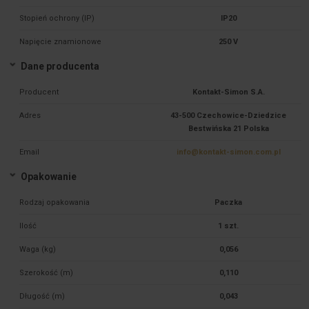
Stopień ochrony (IP)
IP20
Napięcie znamionowe
250 V
Dane producenta
Producent
Kontakt-Simon S.A.
Adres
43-500 Czechowice-Dziedzice
Bestwińska 21 Polska
Email
info@kontakt-simon.com.pl
Opakowanie
Rodzaj opakowania
Paczka
Ilość
1 szt.
Waga (kg)
0,056
Szerokość (m)
0,110
Długość (m)
0,043