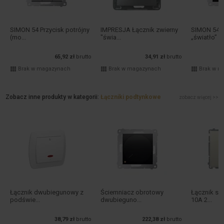
SIMON 54 Przycisk potrójny
IMPRESJA Łącznik zwierny
SIMON 54 P
(mo...
"świa...
„światło” z .
65,92 zł
brutto
34,91 zł
brutto
Brak w magazynach
Brak w magazynach
Brak w m
Zobacz inne produkty w kategorii:
Łączniki podtynkowe
zobacz więcej >>
Łącznik dwubiegunowy z
Ściemniacz obrotowy
Łącznik s
podświe...
dwubieguno...
10A 2...
38,79 zł
brutto
222,38 zł
brutto