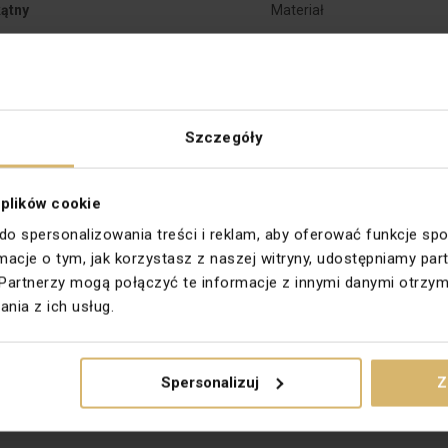
ątny
Materiał
k
Rodzaj
82 NATURE
Stopień ochrony
Szczegóły
Wysokość [mm]
wanie
 plików cookie
Wykończenie powierzchni
 do spersonalizowania treści i reklam, aby oferować funkcje sp
fitowa
ormacje o tym, jak korzystasz z naszej witryny, udostępniamy 
Kierunek montażu
Partnerzy mogą połączyć te informacje z innymi danymi otrzym
yczy
nia z ich usług.
Kształt pasującego osprzęt
4.0
Spersonalizuj
Z