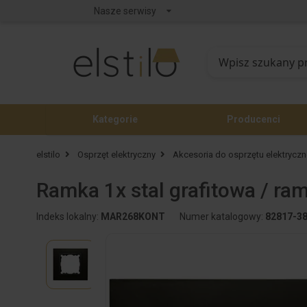
Nasze serwisy
Kategorie
Producenci
elstilo
Osprzęt elektryczny
Akcesoria do osprzętu elektrycz
Ramka 1x stal grafitowa / ra
Indeks lokalny:
MAR268KONT
Numer katalogowy:
82817-3