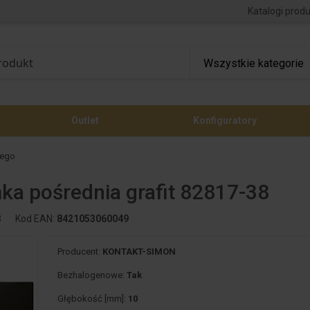
Katalogi prod
Outlet
Konfiguratory
nego
mka pośrednia grafit 82817-38
8
Kod EAN:
8421053060049
Producent:
KONTAKT-SIMON
Bezhalogenowe:
Tak
Głębokość [mm]:
10