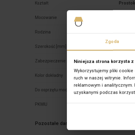
Kształt
Prostok
Mocowanie
Zatrzas
Rodzina
SIMON 
Zgoda
Szerokość [mm]
102
Zabezpieczenie powierzchni
Lakiero
Niniejsza strona korzysta z
Wykorzystujemy pliki cookie
Kolor dokładny
Stal gra
ruch w naszej witrynie. Inf
reklamowym i analitycznym. 
Do osprzętu modułowego
Nie dot
uzyskanymi podczas korzysta
PKWIU
27.33.1
Pozostałe dane techniczne