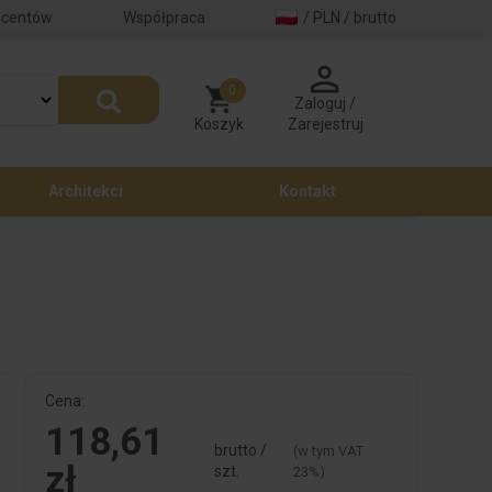
ucentów
Współpraca
/ PLN / brutto
0
Zaloguj /
Koszyk
Zarejestruj
Architekci
Kontakt
Cena:
118,61
brutto /
(w tym VAT
zł
szt.
23%)