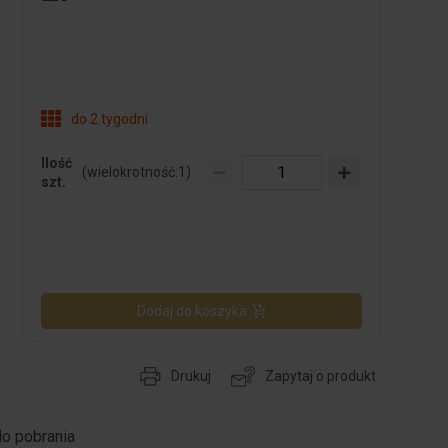
do 2 tygodni
Ilość
(wielokrotność:
1
)
szt.
Dodaj do koszyka
Drukuj
Zapytaj o produkt
do pobrania