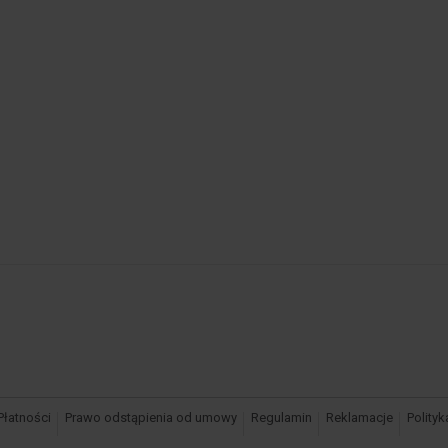
Płatności
Prawo odstąpienia od umowy
Regulamin
Reklamacje
Polity