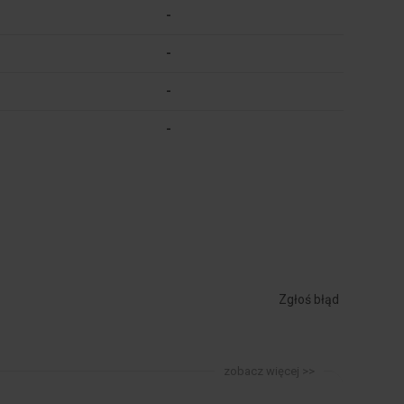
-
-
-
-
Zgłoś błąd
zobacz więcej >>