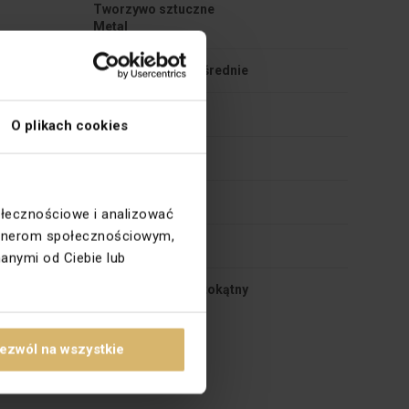
Tworzywo sztuczne 

Standardowe + pośrednie
IP20
O plikach cookies
94
Matowe
ołecznościowe i analizować
partnerom społecznościowym,
Uniwersalny
anymi od Ciebie lub
u
Kwadratowy, Prostokątny
ezwól na wszystkie