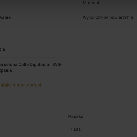
Materiał
wanie
Wykończenie powierzchni
.A.
arcelona Calle Diputación 390-
zpania
ntakt-simon.com.pl
Paczka
1 szt.