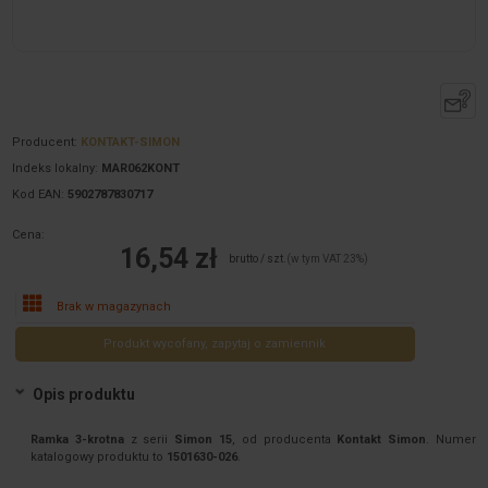
Producent:
KONTAKT-SIMON
Indeks lokalny:
MAR062KONT
Kod EAN:
5902787830717
Cena:
16,54 zł
brutto / szt.
(w tym VAT 23%)
Brak w magazynach
Produkt wycofany, zapytaj o zamiennik
Opis produktu
Ramka 3-krotna
z serii
Simon 15
, od producenta
Kontakt Simon
. Numer
katalogowy produktu to
1501630-026
.