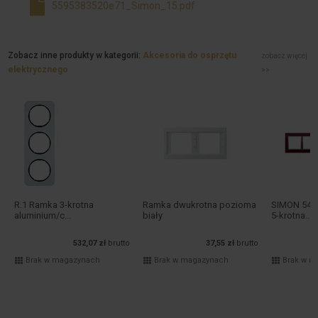
5595383520e71_Simon_15.pdf
Zobacz inne produkty w kategorii:
Akcesoria do osprzętu
zobacz więcej
elektrycznego
>>
R.1 Ramka 3-krotna
Ramka dwukrotna pozioma
SIMON 54 
aluminium/c...
biały
5-krotna...
532,07 zł
brutto
37,55 zł
brutto
Brak w magazynach
Brak w magazynach
Brak w m