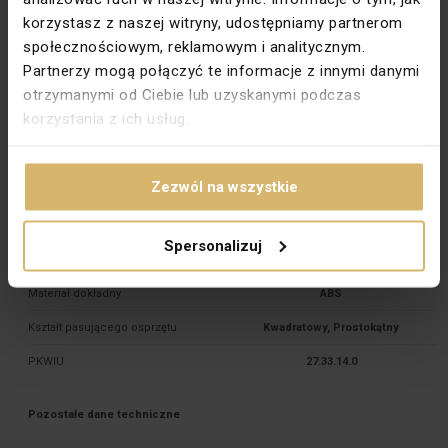
korzystasz z naszej witryny, udostępniamy partnerom
Stopień ochrony
IP20
społecznościowym, reklamowym i analitycznym.
Szerokość [mm]
223
Partnerzy mogą połączyć te informacje z innymi danymi
Wysokość [mm]
81
otrzymanymi od Ciebie lub uzyskanymi podczas
korzystania z ich usług.
Zabezpieczenie powierzchni
Lakierowanie
Wykończenie powierzchni
Matowe
Zezwól na wszystkie
Kolor dokładny
Aluminiowy metalizowany
Kierunek montażu
Uniwersalny
Spersonalizuj
Do osprzętu modułowego
Nie dotyczy
Materiał dokładny
ABS
Kształt pasującego osprzętu
Kwadratowy, Prostokątny
PKWIU
27.33.14.0
Pozostałe dane techniczne