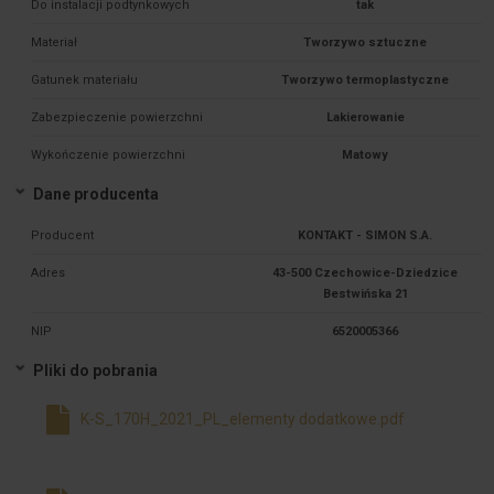
Do instalacji podtynkowych
tak
Materiał
Tworzywo sztuczne
Gatunek materiału
Tworzywo termoplastyczne
Zabezpieczenie powierzchni
Lakierowanie
Wykończenie powierzchni
Matowy
Dane producenta
Producent
KONTAKT - SIMON S.A.
Adres
43-500 Czechowice-Dziedzice
Bestwińska 21
NIP
6520005366
Pliki do pobrania
K-S_170H_2021_PL_elementy dodatkowe.pdf