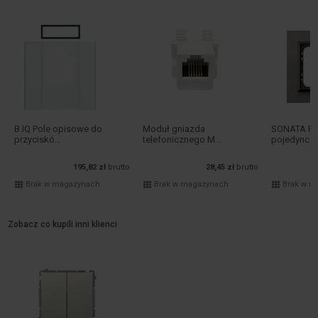
B.IQ Pole opisowe do
Moduł gniazda
SONATA R
przyciskó...
telefonicznego M...
pojedyncza
195,82 zł
brutto
28,45 zł
brutto
Brak w magazynach
Brak w magazynach
Brak w m
Zobacz co kupili inni klienci