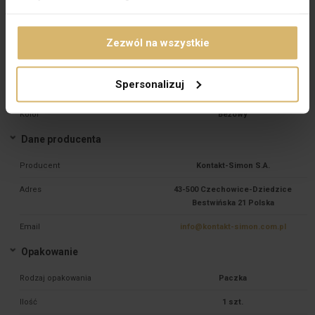
Materiał
Tworzywo sztuczne
Zezwól na wszystkie
Gatunek materiału
Tworzywo termoplastyczne
Zabezpieczenie powierzchni
Stan surowy
Spersonalizuj
Wykończenie powierzchni
Błyszczący
Kolor
Beżowy
Dane producenta
Producent
Kontakt-Simon S.A.
Adres
43-500 Czechowice-Dziedzice
Bestwińska 21 Polska
Email
info@kontakt-simon.com.pl
Opakowanie
Rodzaj opakowania
Paczka
Ilość
1 szt.