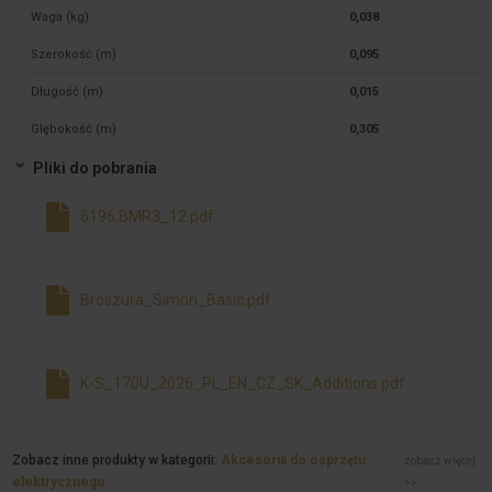
Waga (kg)
0,038
Szerokość (m)
0,095
Długość (m)
0,015
Głębokość (m)
0,305
Pliki do pobrania
6196,BMR3_12.pdf
Broszura_Simon_Basic.pdf
K-S_170U_2026_PL_EN_CZ_SK_Additions.pdf
Zobacz inne produkty w kategorii:
Akcesoria do osprzętu
zobacz więcej
elektrycznego
>>