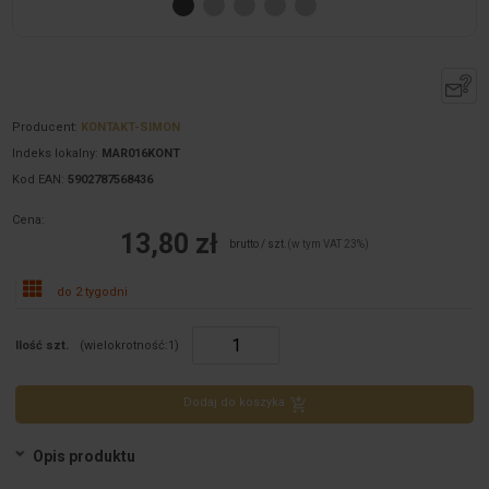
Producent:
KONTAKT-SIMON
Indeks lokalny:
MAR016KONT
Kod EAN:
5902787568436
Cena:
13,80 zł
brutto / szt.
(w tym VAT 23%)
do 2 tygodni
Ilość szt.
(wielokrotność:
1
)
Dodaj do koszyka
Opis produktu