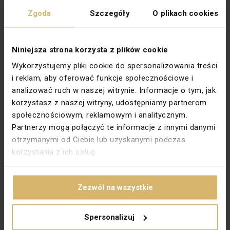
Zgoda
Szczegóły
O plikach cookies
Rodzaj
Standardowe
Rodzina
SIMON BASIC STANDARD
Stopień ochrony
IP20
Niniejsza strona korzysta z plików cookie
Wykorzystujemy pliki cookie do spersonalizowania treści
Szerokość [mm]
222,5
i reklam, aby oferować funkcje społecznościowe i
Wysokość [mm]
80,5
analizować ruch w naszej witrynie. Informacje o tym, jak
Zabezpieczenie powierzchni
Lakierowanie
korzystasz z naszej witryny, udostępniamy partnerom
społecznościowym, reklamowym i analitycznym.
Wykończenie powierzchni
Matowe
Partnerzy mogą połączyć te informacje z innymi danymi
Kolor dokładny
Inox metalizowany
otrzymanymi od Ciebie lub uzyskanymi podczas
korzystania z ich usług.
Kierunek montażu
Uniwersalny
Do osprzętu modułowego
Nie dotyczy
Zezwól na wszystkie
Kształt pasującego osprzętu
Kwadratowy, Prostokątny
PKWIU
27.33.14.0
Spersonalizuj