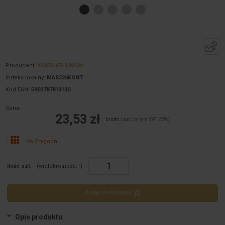
Producent:
KONTAKT-SIMON
Indeks lokalny:
MAR326KONT
Kod EAN:
5902787813130
Cena:
23,53 zł
brutto / szt.
(w tym VAT 23%)
do 2 tygodni
Ilość szt.
(wielokrotność:
1
)
Dodaj do koszyka
Opis produktu