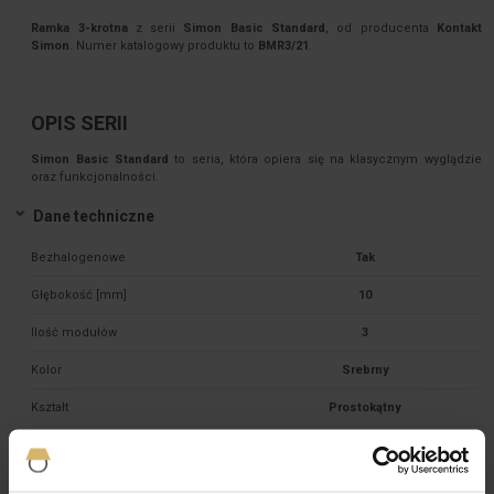
Ramka 3-krotna
z serii
Simon Basic Standard
, od producenta
Kontakt
Simon
. Numer katalogowy produktu to
BMR3/21
.
OPIS SERII
Simon Basic Standard
to seria, która opiera się na klasycznym wyglądzie
oraz funkcjonalności.
Dane techniczne
Bezhalogenowe
Tak
Głębokość [mm]
10
Ilość modułów
3
Kolor
Srebrny
Kształt
Prostokątny
Materiał
Tworzywo sztuczne
Mocowanie
Zatrzask