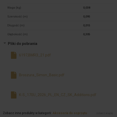
Waga (kg)
0,038
Szerokość (m)
0,095
Długość (m)
0,015
Głębokość (m)
0,305
Pliki do pobrania
6197,BMR3_21.pdf
Broszura_Simon_Basic.pdf
K-S_170U_2026_PL_EN_CZ_SK_Additions.pdf
Zobacz inne produkty w kategorii:
Akcesoria do osprzętu
zobacz więcej