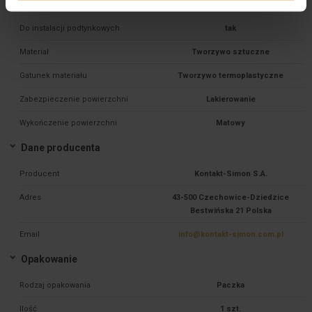
Pozostałe dane techniczne
Do instalacji podtynkowych
tak
Materiał
Tworzywo sztuczne
Gatunek materiału
Tworzywo termoplastyczne
Zabezpieczenie powierzchni
Lakierowanie
Wykończenie powierzchni
Matowy
Dane producenta
Producent
Kontakt-Simon S.A.
Adres
43-500 Czechowice-Dziedzice
Bestwińska 21 Polska
Email
info@kontakt-simon.com.pl
Opakowanie
Rodzaj opakowania
Paczka
Ilość
1 szt.