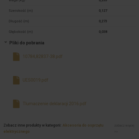
Waga (kg)
0,255
Szerokość (m)
0,127
Długość (m)
0,273
Głębokość (m)
0,038
Pliki do pobrania
10784,82837-38.pdf
UES0019.pdf
Tlumaczenie deklaracji 2016.pdf
Zobacz inne produkty w kategorii:
Akcesoria do osprzętu
zobacz więcej
elektrycznego
>>