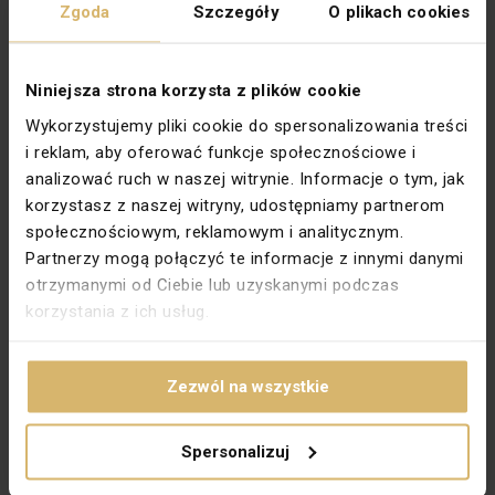
Zgoda
Szczegóły
O plikach cookies
Rodzaj
Standardowe + pośrednie
Rodzina
SIMON 82 NATURE
Niniejsza strona korzysta z plików cookie
Stopień ochrony
IP20
Wykorzystujemy pliki cookie do spersonalizowania treści
Szerokość [mm]
242
i reklam, aby oferować funkcje społecznościowe i
analizować ruch w naszej witrynie. Informacje o tym, jak
Wysokość [mm]
94
korzystasz z naszej witryny, udostępniamy partnerom
Zabezpieczenie powierzchni
Lakierowanie
społecznościowym, reklamowym i analitycznym.
Partnerzy mogą połączyć te informacje z innymi danymi
Wykończenie powierzchni
Matowe
otrzymanymi od Ciebie lub uzyskanymi podczas
Kolor dokładny
Stal grafitowa
korzystania z ich usług.
Kierunek montażu
Uniwersalny
Do osprzętu modułowego
Nie dotyczy
Zezwól na wszystkie
Kształt pasującego osprzętu
Kwadratowy, Prostokątny
PKWIU
27.33.14.0
Spersonalizuj