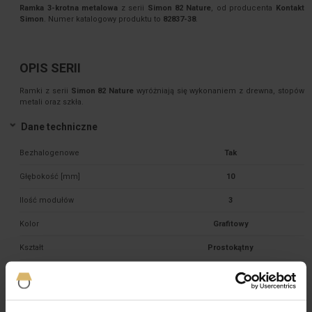
Ramka 3-krotna metalowa
z serii
Simon 82 Nature
, od producenta
Kontakt
Simon
. Numer katalogowy produktu to
82837-38
.
OPIS SERII
Ramki z serii
Simon 82 Nature
wyróżniają się wykonaniem z drewna, stopów
metali oraz szkła.
Dane techniczne
Bezhalogenowe
Tak
Głębokość [mm]
10
Ilość modułów
3
Kolor
Grafitowy
Kształt
Prostokątny
Materiał
Tworzywo sztuczne 

Mocowanie
Zatrzask