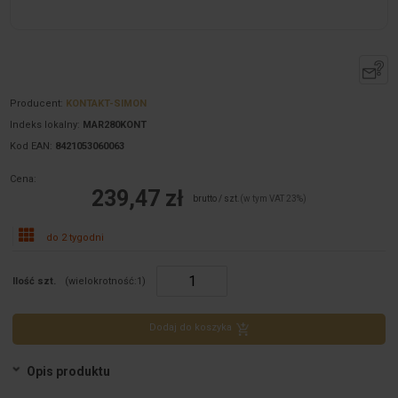
Producent:
KONTAKT-SIMON
Indeks lokalny:
MAR280KONT
Kod EAN:
8421053060063
Cena:
239,47 zł
brutto / szt.
(w tym VAT 23%)
do 2 tygodni
Ilość szt.
(wielokrotność:
1
)
Dodaj do koszyka
Opis produktu