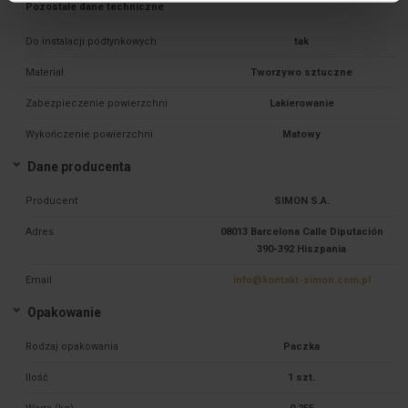
Pozostałe dane techniczne
Do instalacji podtynkowych
tak
Materiał
Tworzywo sztuczne
Zabezpieczenie powierzchni
Lakierowanie
Wykończenie powierzchni
Matowy
Dane producenta
Producent
SIMON S.A.
Adres
08013 Barcelona Calle Diputación
390-392 Hiszpania
Email
info@kontakt-simon.com.pl
Opakowanie
Rodzaj opakowania
Paczka
Ilość
1 szt.