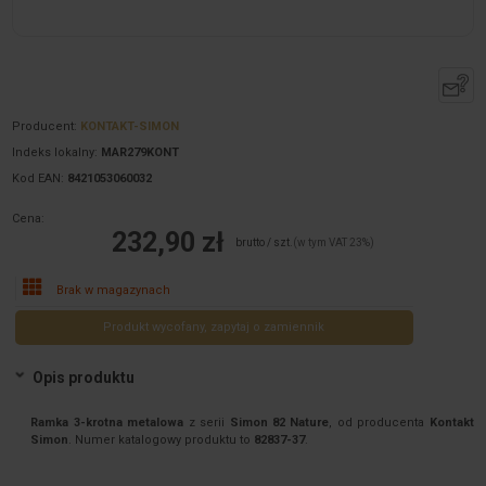
Producent:
KONTAKT-SIMON
Indeks lokalny:
MAR279KONT
Kod EAN:
8421053060032
Cena:
232,90 zł
brutto / szt.
(w tym VAT 23%)
Brak w magazynach
Produkt wycofany, zapytaj o zamiennik
Opis produktu
Ramka 3-krotna metalowa
z serii
Simon 82 Nature
, od producenta
Kontakt
Simon
. Numer katalogowy produktu to
82837-37
.