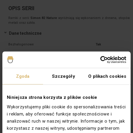
OPIS SERII
Ramki z serii
Simon 82 Nature
wyróżniają się wykonaniem z drewna, stopów
metali oraz szkła.
Dane techniczne
Bezhalogenowe
Tak
Głębokość [mm]
10
Ilość modułów
3
Kolor
Sebrny 

Zgoda
Szczegóły
O plikach cookies
Kształt
Prostokątny
Niniejsza strona korzysta z plików cookie
Materiał
Tworzywo sztuczne 

Wykorzystujemy pliki cookie do spersonalizowania treści
i reklam, aby oferować funkcje społecznościowe i
Mocowanie
Zatrzask
analizować ruch w naszej witrynie. Informacje o tym, jak
Rodzaj
Standardowe + pośrednie
korzystasz z naszej witryny, udostępniamy partnerom