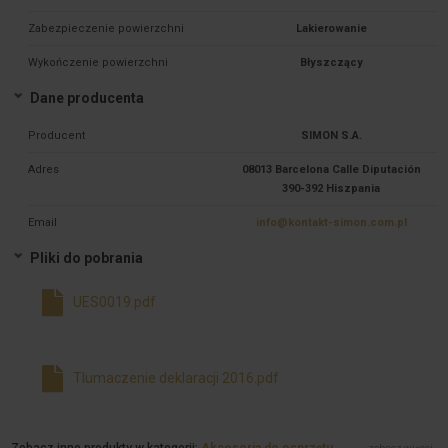
Zabezpieczenie powierzchni
Lakierowanie
Wykończenie powierzchni
Błyszczący
Dane producenta
Producent
SIMON S.A.
Adres
08013 Barcelona Calle Diputación
390-392 Hiszpania
Email
info@kontakt-simon.com.pl
Pliki do pobrania
UES0019.pdf
Tlumaczenie deklaracji 2016.pdf
Zobacz inne produkty w kategorii:
Akcesoria do osprzętu