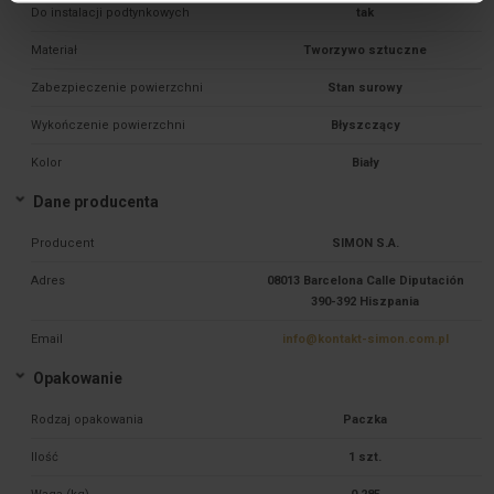
Do instalacji podtynkowych
tak
Materiał
Tworzywo sztuczne
Zabezpieczenie powierzchni
Stan surowy
Wykończenie powierzchni
Błyszczący
Kolor
Biały
Dane producenta
Producent
SIMON S.A.
Adres
08013 Barcelona Calle Diputación
390-392 Hiszpania
Email
info@kontakt-simon.com.pl
Opakowanie
Rodzaj opakowania
Paczka
Ilość
1 szt.