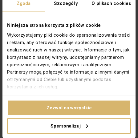
Zgoda
Szczegóły
O plikach cookies
Rodzaj
Standardowe + pośrednie
Rodzina
SIMON 82 NATURE
Niniejsza strona korzysta z plików cookie
Stopień ochrony
IP20
Wykorzystujemy pliki cookie do spersonalizowania treści
Szerokość [mm]
312
i reklam, aby oferować funkcje społecznościowe i
analizować ruch w naszej witrynie. Informacje o tym, jak
Wysokość [mm]
94
korzystasz z naszej witryny, udostępniamy partnerom
Zabezpieczenie powierzchni
Naturalne
społecznościowym, reklamowym i analitycznym.
Partnerzy mogą połączyć te informacje z innymi danymi
Wykończenie powierzchni
Błyszczące
otrzymanymi od Ciebie lub uzyskanymi podczas
Kierunek montażu
Uniwersalny
korzystania z ich usług.
Do osprzętu modułowego
Nie dotyczy
Kształt pasującego osprzętu
Kwadratowy, Prostokątny
Zezwól na wszystkie
PKWIU
27.33.14.0
Spersonalizuj
Pozostałe dane techniczne