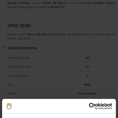
Ramka 4-krotna
z serii
Simon 82 Nature
, od producenta
Kontakt Simon
.
Numer katalogowy produktu to
82647-30
.
OPIS SERII
Ramki z serii
Simon 82 Nature
wyróżniają się wykonaniem z drewna, stopów
metali oraz szkła.
Dane techniczne
Bezhalogenowe
Tak
Głębokość [mm]
10
Ilość modułów
4
Kolor
Biały
Kształt
Prostokątny
Materiał
Tworzywo sztuczne 

Mocowanie
Zatrzask