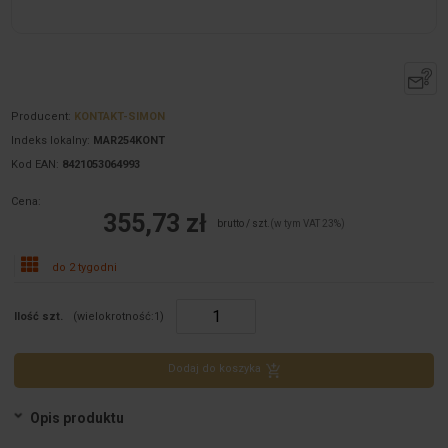
Producent:
KONTAKT-SIMON
Indeks lokalny:
MAR254KONT
Kod EAN:
8421053064993
Cena:
355,73 zł
brutto / szt.
(w tym VAT 23%)
do 2 tygodni
Ilość szt.
(wielokrotność:
1
)
Dodaj do koszyka
Opis produktu