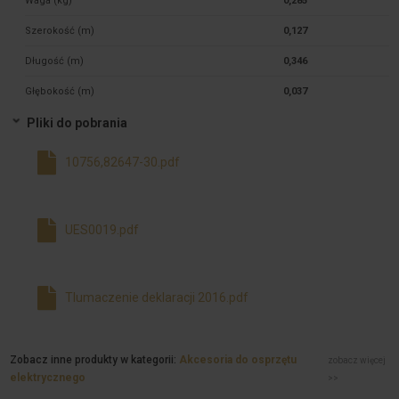
Waga (kg)
0,285
Szerokość (m)
0,127
Długość (m)
0,346
Głębokość (m)
0,037
Pliki do pobrania
10756,82647-30.pdf
UES0019.pdf
Tlumaczenie deklaracji 2016.pdf
Zobacz inne produkty w kategorii:
Akcesoria do osprzętu
zobacz więcej
elektrycznego
>>