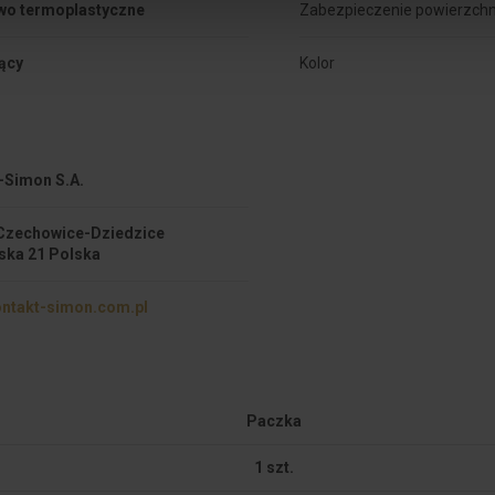
wo termoplastyczne
Zabezpieczenie powierzchn
ący
Kolor
-Simon S.A.
Czechowice-Dziedzice
ska 21 Polska
ntakt-simon.com.pl
Paczka
1 szt.