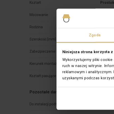
Kształt
Prostok
Mocowanie
Zatrzas
Rodzina
SIMON 
Zgoda
Szerokość [mm]
293,5
Zabezpieczenie powierzchni
Natural
Niniejsza strona korzysta z
Wykorzystujemy pliki cookie
Kierunek montażu
Uniwers
ruch w naszej witrynie. Inf
reklamowym i analitycznym. 
Kształt pasującego osprzętu
Kwadrat
uzyskanymi podczas korzysta
Pozostałe dane techniczne
Do instalacji podtynkowych
tak