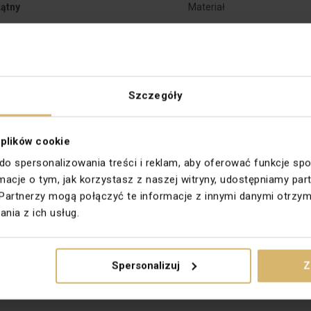
ątny
Materiał
k
Rodzaj
BASIC STANDARD
Stopień ochrony
Szczegóły
Wysokość [mm]
ne
Wykończenie powierzchni
 plików cookie
 do spersonalizowania treści i reklam, aby oferować funkcje sp
alny
Do osprzętu modułowego
ormacje o tym, jak korzystasz z naszej witryny, udostępniamy 
Partnerzy mogą połączyć te informacje z innymi danymi otrzym
owy, Prostokątny
PKWIU
nia z ich usług.
Spersonalizuj
Z
Materiał