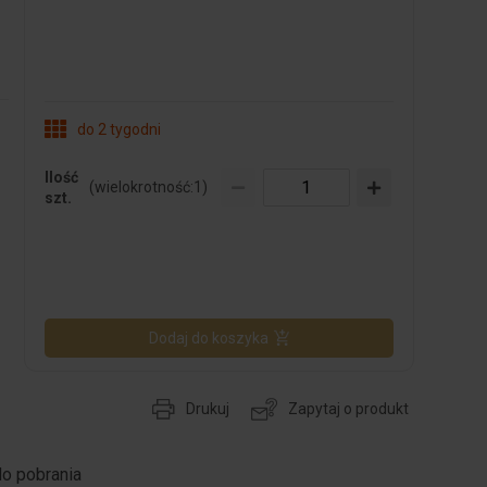
do 2 tygodni
Ilość
(wielokrotność:
1
)
szt.
Dodaj do koszyka
Drukuj
Zapytaj o produkt
do pobrania