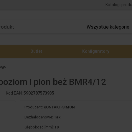
Katalogi prod
Outlet
Konfiguratory
nego
poziom i pion beż BMR4/12
Kod EAN:
5902787573935
Producent:
KONTAKT-SIMON
Bezhalogenowe:
Tak
Głębokość [mm]:
10