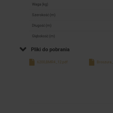
Waga (kg)
Szerokość (m)
Długość (m)
Głębokość (m)
Pliki do pobrania
6200,BMR4_12.pdf
Broszura