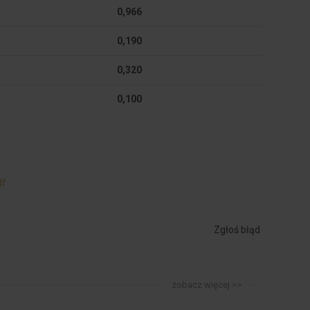
0,966
0,190
0,320
0,100
df
Zgłoś błąd
zobacz więcej >>