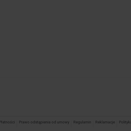
Płatności
Prawo odstąpienia od umowy
Regulamin
Reklamacje
Polity