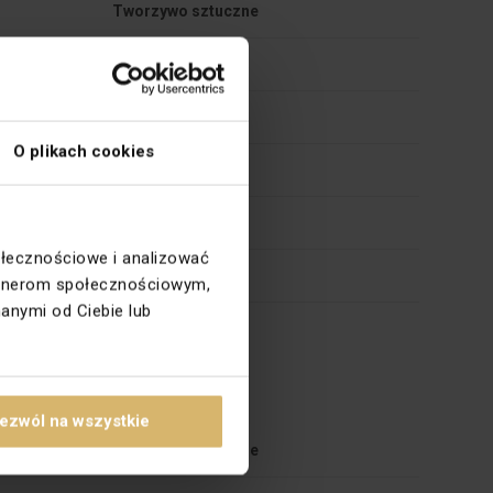
Tworzywo sztuczne
Standardowe
IP20
O plikach cookies
80,5
Błyszczące
ołecznościowe i analizować
Nie dotyczy
partnerom społecznościowym,
anymi od Ciebie lub
27.33.14.0
ezwól na wszystkie
Tworzywo sztuczne