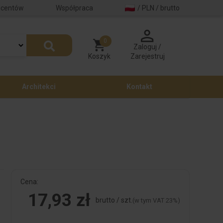
ucentów
Współpraca
/ PLN / brutto
0
Zaloguj /
Koszyk
Zarejestruj
Architekci
Kontakt
Cena:
17,93 zł
brutto / szt.
(w tym VAT 23%)