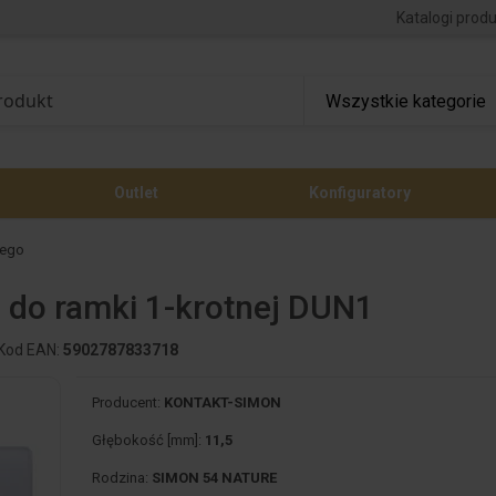
Katalogi prod
Outlet
Konfiguratory
nego
do ramki 1-krotnej DUN1
Kod EAN:
5902787833718
Producent:
KONTAKT-SIMON
Głębokość [mm]:
11,5
Rodzina:
SIMON 54 NATURE