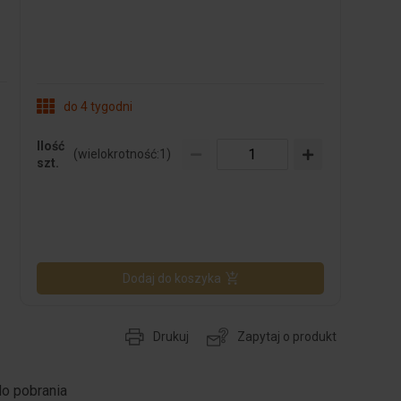
do 4 tygodni
Ilość
(wielokrotność:
1
)
szt.
Dodaj do koszyka
Drukuj
Zapytaj o produkt
do pobrania