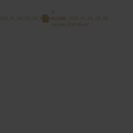
K-
026_PL_EN_CZ_SK_Additions.pdf
S_176S_2025_PL_EN_CZ_SK
laczniki_S54 NR.pdf