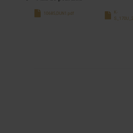
K-
10685,DUN1.pdf
S_170U_2