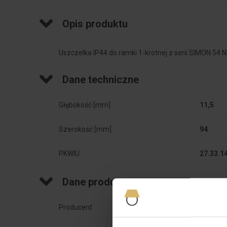
Opis produktu
Uszczelka IP44 do ramki 1-krotnej z serii SIMON 54 
Dane techniczne
Głębokość [mm]
11,5
Szerokość [mm]
94
PKWIU
27.33.1
Dane producenta
Producent
Kontakt