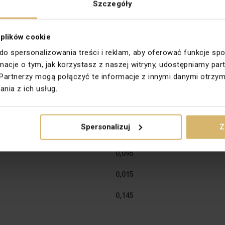
Szczegóły
Czechowice-Dziedzice
ska 21 Polska
 plików cookie
ntakt-simon.com.pl
 do spersonalizowania treści i reklam, aby oferować funkcje sp
ormacje o tym, jak korzystasz z naszej witryny, udostępniamy 
Partnerzy mogą połączyć te informacje z innymi danymi otrzym
nia z ich usług.
Paczka
1 szt.
Spersonalizuj
Z
0,009
0,095
0,015
0,145