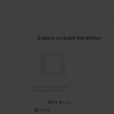
Zobacz co kupili inni klienci
Ramka 1-krotna Nature-
Szkło BIAŁA PERŁA
IP20/...
69,11 zł
brutto
Brak w