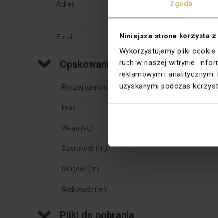
Zgoda
Adres
43-500 
Bestwiń
Niniejsza strona korzysta z
Email
info@ko
Wykorzystujemy pliki cookie
ruch w naszej witrynie. Inf
Opakowania zbiorcze
reklamowym i analitycznym. 
uzyskanymi podczas korzysta
Rodzaj opakowania
Ilość
Waga (kg)
Szerokość (m)
Długość (m)
Głębokość (m)
Pliki do pobrania