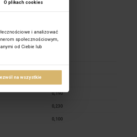
O plikach cookies
ołecznościowe i analizować
partnerom społecznościowym,
anymi od Ciebie lub
Karton
20 szt.
ezwól na wszystkie
0,267
0,190
0,230
0,100