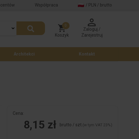
ucentów
Współpraca
/ PLN / brutto
0
Zaloguj /
Koszyk
Zarejestruj
Architekci
Kontakt
Cena:
8,15 zł
brutto / szt.
(w tym VAT 23%)