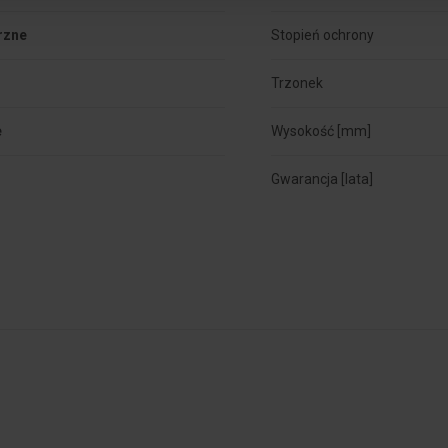
rzne
Stopień ochrony
Trzonek
e
Wysokość [mm]
Gwarancja [lata]