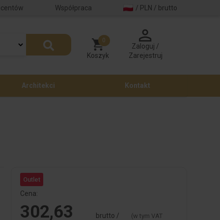
ucentów
Współpraca
/ PLN / brutto
0
Zaloguj /
Koszyk
Zarejestruj
Architekci
Kontakt
Outlet
Cena:
302,63
brutto /
(w tym VAT