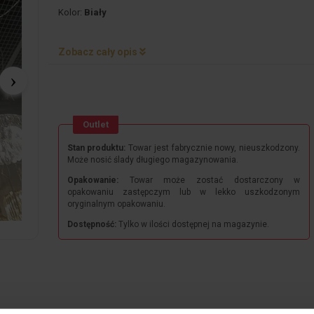
Kolor:
Biały
Zobacz cały opis
Outlet
Stan produktu:
Towar jest fabrycznie nowy, nieuszkodzony.
Może nosić ślady długiego magazynowania.
Opakowanie:
Towar może zostać dostarczony w
opakowaniu zastępczym lub w lekko uszkodzonym
oryginalnym opakowaniu.
Dostępność:
Tylko w ilości dostępnej na magazynie.