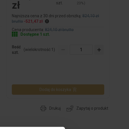
zł
szt.
23%)
Najniższa cena z 30 dni przed obniżką:
824,10 zł
brutto
-521,47 zł
Cena producenta:
824,10 zł brutto
Dostępne 1 szt.
Ilość
(wielokrotność:
1
)
szt.
Dodaj do koszyka
Drukuj
Zapytaj o produkt