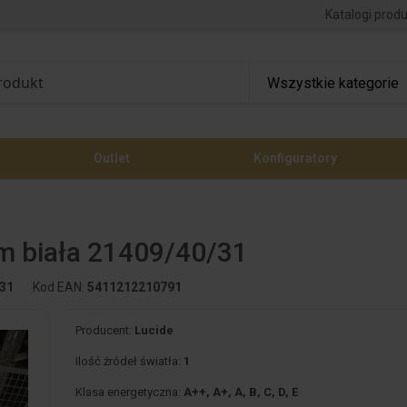
Katalogi prod
Outlet
Konfiguratory
 biała 21409/40/31
/31
Kod EAN:
5411212210791
Producent:
Lucide
Ilość źródeł światła:
1
Klasa energetyczna:
A++, A+, A, B, C, D, E