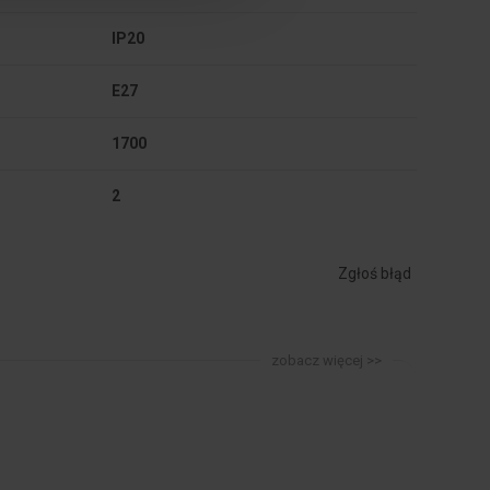
IP20
E27
1700
2
Zgłoś błąd
zobacz więcej >>
Outlet