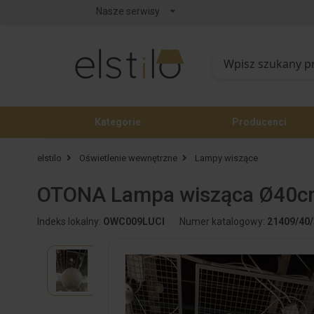
Nasze serwisy
Kategorie
Producenci
elstilo
Oświetlenie wewnętrzne
Lampy wiszące
OTONA Lampa wisząca Ø40cm
Indeks lokalny:
OWC009LUCI
Numer katalogowy:
21409/40