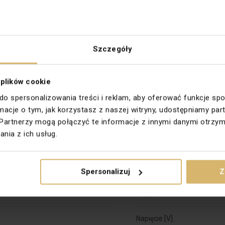
Szczegóły
NIEJ SZTUKI.
Logiczne również, jeśli weźmie się pod uwagę autentyczne piękno tej
 plików cookie
a swoje miejsce w Twoim salonie. Niezależnie od tego, czy to miejsce 
 do spersonalizowania treści i reklam, aby oferować funkcje sp
nym miejscu. To właśnie dostajesz z przyciągającym wzrok oświetlenie
ormacje o tym, jak korzystasz z naszej witryny, udostępniamy 
a poczują się jak w domu. To jest pewne.
Partnerzy mogą połączyć te informacje z innymi danymi otrzym
nia z ich usług.
Klasa energetyczna
Spersonalizuj
Z
Materiał
Napięcie [V]