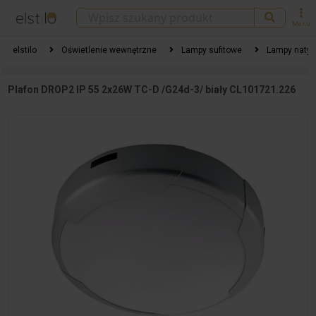
Menu
elstilo
Oświetlenie wewnętrzne
Lampy sufitowe
Lampy naty
Plafon DROP2 IP 55 2x26W TC-D /G24d-3/ biały CL101721.226