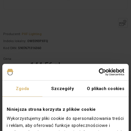
Producent:
PXF Lighting
Indeks lokalny:
OWE093PXFQ
Kod EAN:
5907671316360
Cena:
144,56 zł
brutto / szt.
(w tym VAT 23%)
Dostępne 1 szt.
Zgoda
Szczegóły
O plikach cookies
Ilość szt.
(wielokrotność:
1
)
Dodaj do koszyka
Niniejsza strona korzysta z plików cookie
Wykorzystujemy pliki cookie do spersonalizowania treści
Opis produktu
i reklam, aby oferować funkcje społecznościowe i