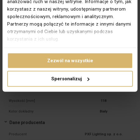
analizować ruch w naszej witrynie. Informacje o tym, jak
DROP2 IP 55 2x26W TC-D /G24d-3/ Biały
korzystasz z naszej witryny, udostępniamy partnerom
Dane techniczne
społecznościowym, reklamowym i analitycznym.
Partnerzy mogą połączyć te informacje z innymi danymi
Ilość źródeł światła
2
otrzymanymi od Ciebie lub uzyskanymi podczas
Klosz
Mleczny, poliwęglam
korzystania z ich usług.
Kolor
Biały
Moc [W]
26
Zezwól na wszystkie
Rodzina
DROP2
Spersonalizuj
Stopień ochrony
IP55
Trzonek
G24d-3
Wysokość [mm]
118
Kolor dokładny
Biały
Dane producenta
Producent
PXF Lighting sp. z o.o.