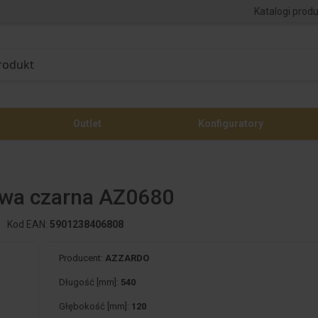
Katalogi prod
Outlet
Konfiguratory
owa czarna AZ0680
Kod EAN:
5901238406808
Producent:
AZZARDO
Długość [mm]:
540
Głębokość [mm]:
120