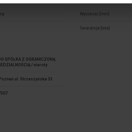
ory
Wysokość [mm]
Gwarancja [lata]
O SPÓŁKA Z OGRANICZONĄ
EDZIALNOŚCIĄ / nieroty
Poznań ul. Strzeszyńska 33
7507