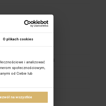
O plikach cookies
120
A++, A+, A, B, C, D, E
ołecznościowe i analizować
partnerom społecznościowym,
Aluminium
anymi od Ciebie lub
230
TOMI
ezwól na wszystkie
GU10