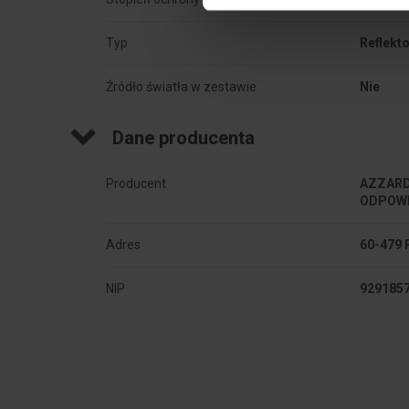
Typ
Reflekt
Źródło światła w zestawie
Nie
Dane producenta
Producent
AZZARD
ODPOWI
Adres
60-479 
NIP
929185