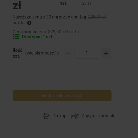
zł
szt.
23%)
Najniższa cena z 30 dni przed obniżką:
225,37 zł
brutto
Cena producenta:
329,00 zł brutto
Dostępne 1 szt.
Ilość
(wielokrotność:
1
)
szt.
Dodaj do koszyka
Drukuj
Zapytaj o produkt