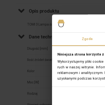
Opis produktu
TOMI 3 Lampa ścienno-sufitowa czarna
Dane techniczne
Zgoda
Długość [mm]
540
Niniejsza strona korzysta z
Ilość źródeł światła
3
Wykorzystujemy pliki cookie
ruch w naszej witrynie. Inf
Kolor
Czarny
reklamowym i analitycznym. 
uzyskanymi podczas korzysta
Moc [W]
50
Rodzaj
Wewnęt
Stopień ochrony
IP20