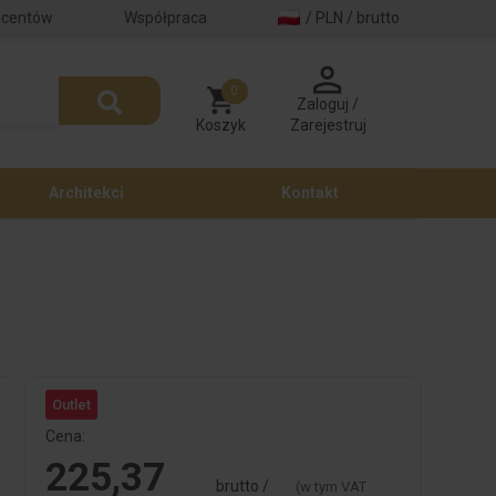
ucentów
Współpraca
/ PLN / brutto
0
Zaloguj /
Koszyk
Zarejestruj
Architekci
Kontakt
Outlet
Cena:
225,37
brutto /
(w tym VAT