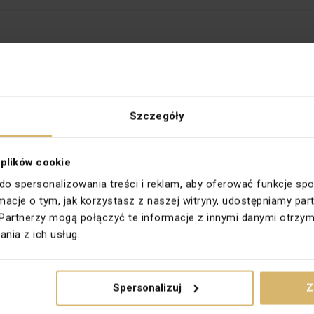
Szczegóły
Głębokość [mm]
 plików cookie
Klasa energetyczna
 do spersonalizowania treści i reklam, aby oferować funkcje sp
ormacje o tym, jak korzystasz z naszej witryny, udostępniamy 
Materiał
Partnerzy mogą połączyć te informacje z innymi danymi otrzym
nia z ich usług.
Napięcie [V]
rzne
Rodzina
Spersonalizuj
Z
Trzonek